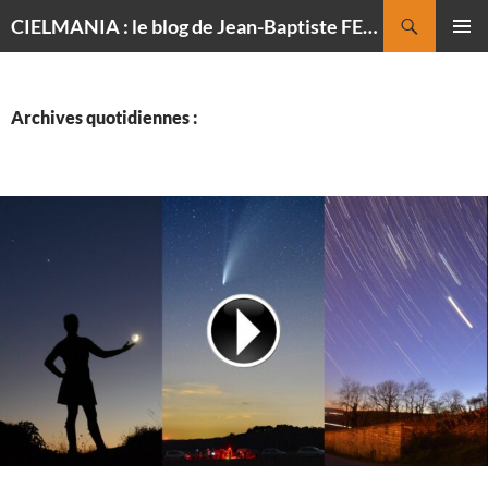
Recherche
CIELMANIA : le blog de Jean-Baptiste FELDMANN, photographe du ciel
ALLER
MENU
AU
PRINCI
CONTENU
Archives quotidiennes :