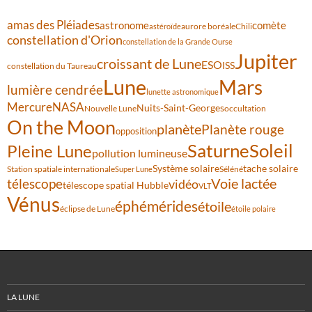
amas des Pléiades
comète
astronome
aurore boréale
astéroïde
Chili
constellation d'Orion
constellation de la Grande Ourse
Jupiter
croissant de Lune
ESO
ISS
constellation du Taureau
Lune
Mars
lumière cendrée
lunette astronomique
Mercure
NASA
Nuits-Saint-Georges
Nouvelle Lune
occultation
On the Moon
planète
Planète rouge
opposition
Saturne
Soleil
Pleine Lune
pollution lumineuse
Système solaire
tache solaire
Station spatiale internationale
Séléné
Super Lune
Voie lactée
télescope
vidéo
télescope spatial Hubble
VLT
Vénus
éphémérides
étoile
éclipse de Lune
étoile polaire
LA LUNE