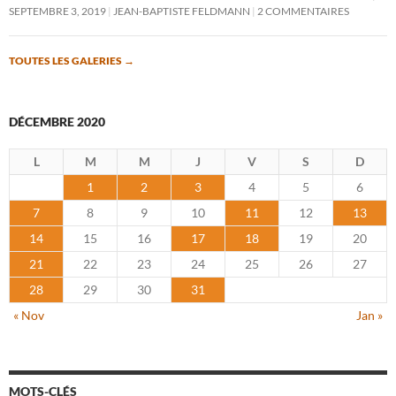
SEPTEMBRE 3, 2019
JEAN-BAPTISTE FELDMANN
2 COMMENTAIRES
TOUTES LES GALERIES
→
DÉCEMBRE 2020
L
M
M
J
V
S
D
1
2
3
4
5
6
7
8
9
10
11
12
13
14
15
16
17
18
19
20
21
22
23
24
25
26
27
28
29
30
31
« Nov
Jan »
MOTS-CLÉS