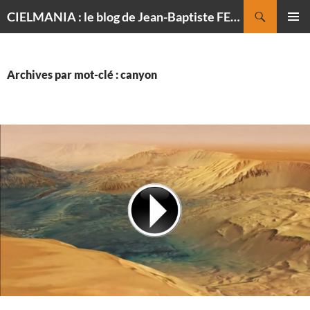
Recherche
CIELMANIA : le blog de Jean-Baptiste FELDMANN, photographe du ciel
ALLER
MENU
AU
PRINCI
CONTENU
Archives par mot-clé : canyon