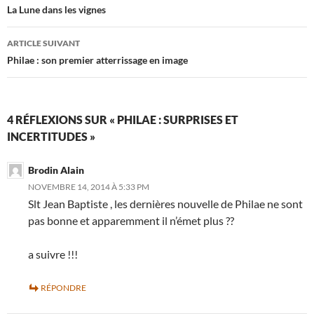
des
La Lune dans les vignes
articles
ARTICLE SUIVANT
Philae : son premier atterrissage en image
4 RÉFLEXIONS SUR « PHILAE : SURPRISES ET
INCERTITUDES »
Brodin Alain
NOVEMBRE 14, 2014 À 5:33 PM
Slt Jean Baptiste , les dernières nouvelle de Philae ne sont
pas bonne et apparemment il n’émet plus ??
a suivre !!!
RÉPONDRE