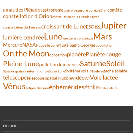
amas des Pléiades
comète
astronome
aurore boréale
astéroïde
Chili
constellation d'Orion
constellation de la Grande Ourse
Jupiter
croissant de Lune
ESO
ISS
constellation du Taureau
Lune
Mars
lumière cendrée
lunette astronomique
Mercure
NASA
Nuits-Saint-Georges
Nouvelle Lune
occultation
On the Moon
planète
Planète rouge
opposition
Saturne
Soleil
Pleine Lune
pollution lumineuse
Système solaire
tache solaire
Station spatiale internationale
Séléné
Super Lune
Voie lactée
télescope
vidéo
télescope spatial Hubble
VLT
Vénus
éphémérides
étoile
éclipse de Lune
étoile polaire
LA LUNE