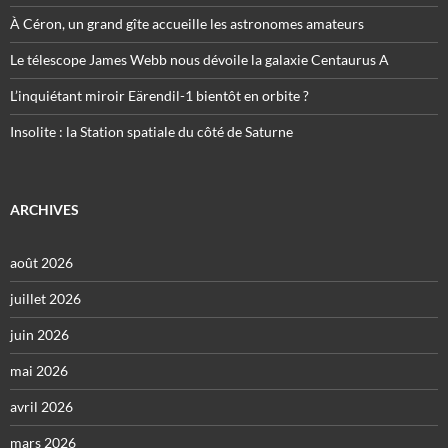
À Céron, un grand gîte accueille les astronomes amateurs
Le télescope James Webb nous dévoile la galaxie Centaurus A
L’inquiétant miroir Eärendil-1 bientôt en orbite ?
Insolite : la Station spatiale du côté de Saturne
ARCHIVES
août 2026
juillet 2026
juin 2026
mai 2026
avril 2026
mars 2026