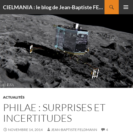
Recherche
CIELMANIA : le blog de Jean-Baptiste FELDMANN, photographe du ciel
ALLER
MENU
AU
PRINCI
CONTENU
ACTUALITÉS
PHILAE : SURPRISES ET
INCERTITUDES
NOVEMBRE 14, 2014
JEAN-BAPTISTE FELDMANN
4