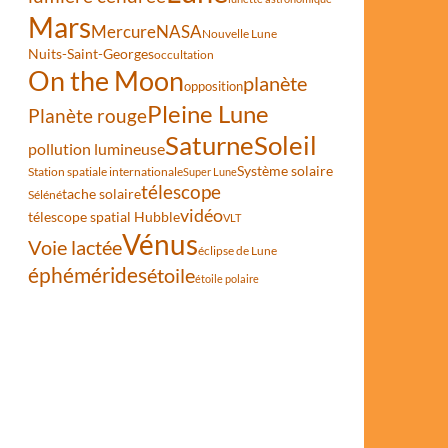
Mars
Mercure
NASA
Nouvelle Lune
Nuits-Saint-Georges
occultation
On the Moon
planète
opposition
Pleine Lune
Planète rouge
Saturne
Soleil
pollution lumineuse
Système solaire
Station spatiale internationale
Super Lune
télescope
tache solaire
Séléné
vidéo
télescope spatial Hubble
VLT
Vénus
Voie lactée
éclipse de Lune
éphémérides
étoile
étoile polaire