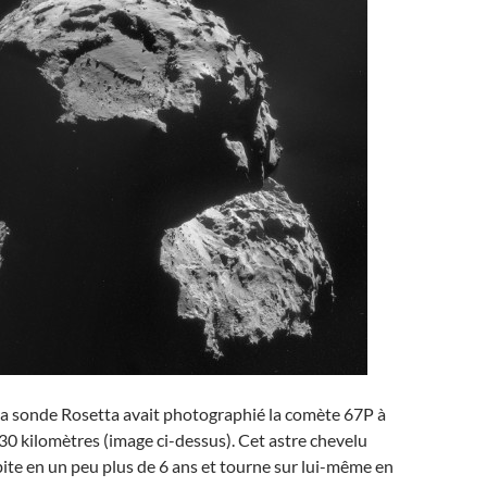
la sonde Rosetta avait photographié la comète 67P à
30 kilomètres (image ci-dessus). Cet astre chevelu
ite en un peu plus de 6 ans et tourne sur lui-même en