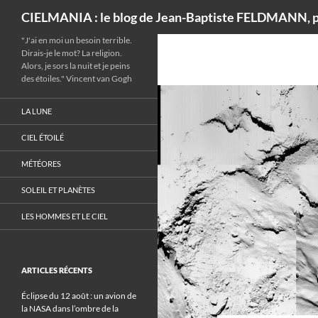
Recherche
CIELMANIA : le blog de Jean-Baptiste FELDMANN, p
"J'ai en moi un besoin terrible.
Dirais-je le mot? La religion.
Alors, je sors la nuit et je peins
des étoiles." Vincent van Gogh
LA LUNE
CIEL ÉTOILÉ
MÉTÉORES
SOLEIL ET PLANÈTES
LES HOMMES ET LE CIEL
ARTICLES RÉCENTS
Éclipse du 12 août : un avion de
la NASA dans l’ombre de la