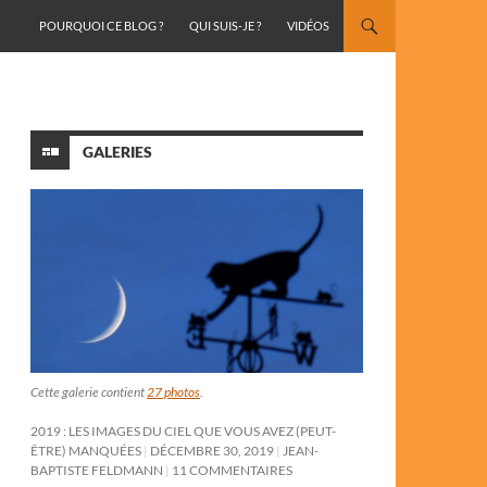
ALLER AU CONTENU
POURQUOI CE BLOG ?
QUI SUIS-JE ?
VIDÉOS
GALERIES
Cette galerie contient
27 photos
.
2019 : LES IMAGES DU CIEL QUE VOUS AVEZ (PEUT-
ÊTRE) MANQUÉES
DÉCEMBRE 30, 2019
JEAN-
BAPTISTE FELDMANN
11 COMMENTAIRES