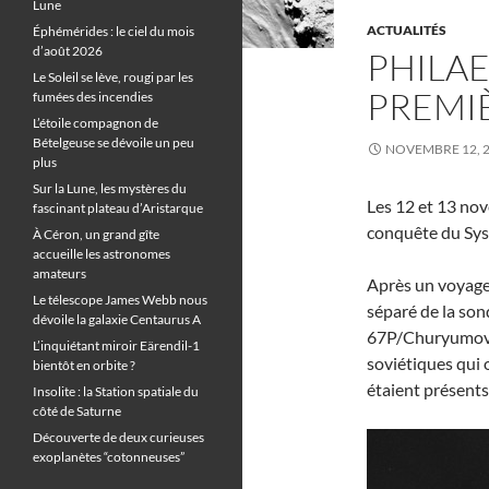
Lune
ACTUALITÉS
Éphémérides : le ciel du mois
d’août 2026
PHILAE
Le Soleil se lève, rougi par les
PREMI
fumées des incendies
L’étoile compagnon de
Bételgeuse se dévoile un peu
NOVEMBRE 12, 
plus
Sur la Lune, les mystères du
Les 12 et 13 nov
fascinant plateau d’Aristarque
conquête du Sys
À Céron, un grand gîte
accueille les astronomes
amateurs
Après un voyage d
Le télescope James Webb nous
séparé de la so
dévoile la galaxie Centaurus A
67P/Churyumov-
L’inquiétant miroir Eärendil-1
soviétiques qui 
bientôt en orbite ?
étaient présents
Insolite : la Station spatiale du
côté de Saturne
Découverte de deux curieuses
exoplanètes “cotonneuses”