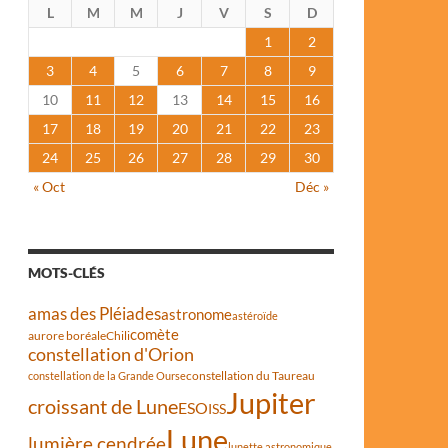
L
M
M
J
V
S
D
1
2
3
4
5
6
7
8
9
10
11
12
13
14
15
16
17
18
19
20
21
22
23
24
25
26
27
28
29
30
« Oct
Déc »
MOTS-CLÉS
amas des Pléiades
astronome
astéroïde
comète
aurore boréale
Chili
constellation d'Orion
constellation du Taureau
constellation de la Grande Ourse
Jupiter
croissant de Lune
ESO
ISS
Lune
lumière cendrée
lunette astronomique