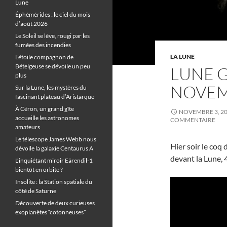
Lune
Éphémérides : le ciel du mois
d’août 2026
Le Soleil se lève, rougi par les
fumées des incendies
LA LUNE
L’étoile compagnon de
Bételgeuse se dévoile un peu
LUNE G
plus
NOVE
Sur la Lune, les mystères du
fascinant plateau d’Aristarque
À Céron, un grand gîte
NOVEMBRE 3, 2
accueille les astronomes
COMMENTAIRE
amateurs
Le télescope James Webb nous
Hier soir le coq
dévoile la galaxie Centaurus A
devant la Lune, 
L’inquiétant miroir Eärendil-1
bientôt en orbite ?
Insolite : la Station spatiale du
côté de Saturne
Découverte de deux curieuses
exoplanètes “cotonneuses”