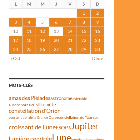
L
M
M
J
V
S
D
1
2
3
4
5
6
7
8
9
10
11
12
13
14
15
16
17
18
19
20
21
22
23
24
25
26
27
28
29
30
« Oct
Déc »
MOTS-CLÉS
amas des Pléiades
astronome
astéroïde
comète
aurore boréale
Chili
constellation d'Orion
constellation du Taureau
constellation de la Grande Ourse
Jupiter
croissant de Lune
ESO
ISS
Lune
lumière cendrée
lunette astronomique