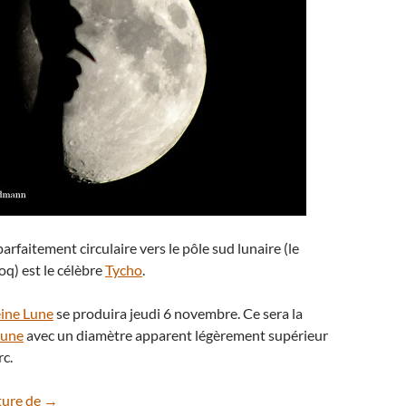
parfaitement circulaire vers le pôle sud lunaire (le
oq) est le célèbre
Tycho
.
eine Lune
se produira jeudi 6 novembre. Ce sera la
Lune
avec un diamètre apparent légèrement supérieur
rc.
Lune gibbeuse du 2 novembre
ture de
→