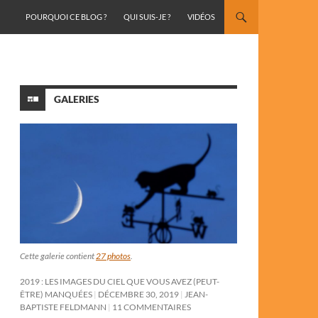
ALLER AU CONTENU
POURQUOI CE BLOG ?
QUI SUIS-JE ?
VIDÉOS
GALERIES
Cette galerie contient
27 photos
.
2019 : LES IMAGES DU CIEL QUE VOUS AVEZ (PEUT-
ÊTRE) MANQUÉES
DÉCEMBRE 30, 2019
JEAN-
BAPTISTE FELDMANN
11 COMMENTAIRES