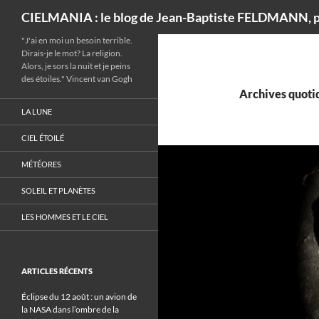
Recherche
CIELMANIA : le blog de Jean-Baptiste FELDMANN, p
"J'ai en moi un besoin terrible.
Dirais-je le mot? La religion.
Alors, je sors la nuit et je peins
des étoiles." Vincent van Gogh
Archives quotid
LA LUNE
CIEL ÉTOILÉ
MÉTÉORES
SOLEIL ET PLANÈTES
LES HOMMES ET LE CIEL
ARTICLES RÉCENTS
Éclipse du 12 août : un avion de
la NASA dans l’ombre de la