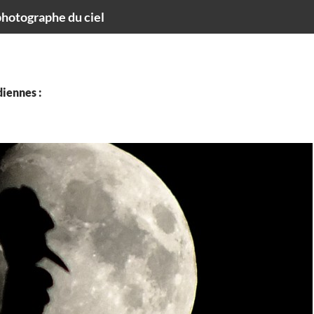
hotographe du ciel
iennes :