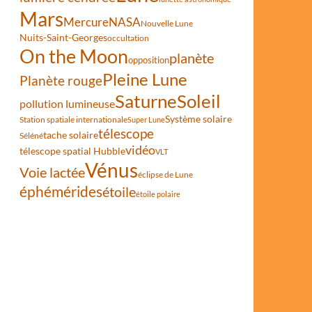
Mars
Mercure
NASA
Nouvelle Lune
Nuits-Saint-Georges
occultation
On the Moon
planète
opposition
Pleine Lune
Planète rouge
Saturne
Soleil
pollution lumineuse
Système solaire
Station spatiale internationale
Super Lune
télescope
tache solaire
Séléné
vidéo
télescope spatial Hubble
VLT
Vénus
Voie lactée
éclipse de Lune
éphémérides
étoile
étoile polaire