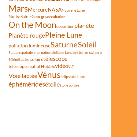
Mars
Mercure
NASA
Nouvelle Lune
Nuits-Saint-Georges
occultation
On the Moon
planète
opposition
Pleine Lune
Planète rouge
Saturne
Soleil
pollution lumineuse
Système solaire
Station spatiale internationale
Super Lune
télescope
tache solaire
Séléné
vidéo
télescope spatial Hubble
VLT
Vénus
Voie lactée
éclipse de Lune
éphémérides
étoile
étoile polaire