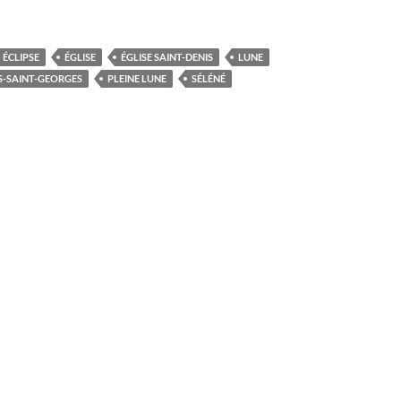
ÉCLIPSE
ÉGLISE
ÉGLISE SAINT-DENIS
LUNE
S-SAINT-GEORGES
PLEINE LUNE
SÉLÉNÉ