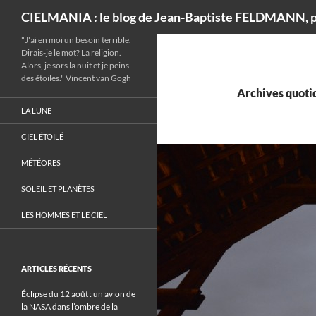
Recherche
CIELMANIA : le blog de Jean-Baptiste FELDMANN, p
"J'ai en moi un besoin terrible.
Dirais-je le mot? La religion.
Alors, je sors la nuit et je peins
des étoiles." Vincent van Gogh
Archives quotid
LA LUNE
CIEL ÉTOILÉ
MÉTÉORES
SOLEIL ET PLANÈTES
LES HOMMES ET LE CIEL
ARTICLES RÉCENTS
Éclipse du 12 août : un avion de
la NASA dans l’ombre de la