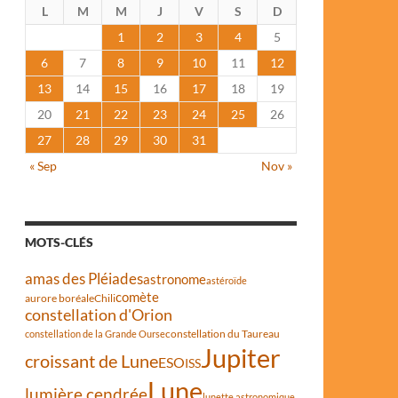
L
M
M
J
V
S
D
1
2
3
4
5
6
7
8
9
10
11
12
13
14
15
16
17
18
19
20
21
22
23
24
25
26
27
28
29
30
31
« Sep
Nov »
MOTS-CLÉS
amas des Pléiades
astronome
astéroïde
comète
aurore boréale
Chili
constellation d'Orion
constellation du Taureau
constellation de la Grande Ourse
Jupiter
croissant de Lune
ESO
ISS
Lune
lumière cendrée
lunette astronomique