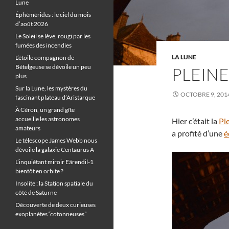
Lune
Éphémérides : le ciel du mois
d’août 2026
Le Soleil se lève, rougi par les
fumées des incendies
LA LUNE
L’étoile compagnon de
Bételgeuse se dévoile un peu
PLEINE
plus
Sur la Lune, les mystères du
OCTOBRE 9, 201
fascinant plateau d’Aristarque
À Céron, un grand gîte
accueille les astronomes
Hier c’était la
Pl
amateurs
a profité d’une
é
Le télescope James Webb nous
dévoile la galaxie Centaurus A
L’inquiétant miroir Eärendil-1
bientôt en orbite ?
Insolite : la Station spatiale du
côté de Saturne
Découverte de deux curieuses
exoplanètes “cotonneuses”