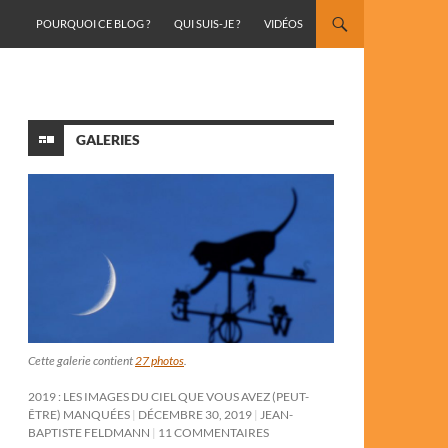
ALLER AU CONTENU
POURQUOI CE BLOG ?
QUI SUIS-JE ?
VIDÉOS
GALERIES
Cette galerie contient
27 photos
.
2019 : LES IMAGES DU CIEL QUE VOUS AVEZ (PEUT-
ÊTRE) MANQUÉES
DÉCEMBRE 30, 2019
JEAN-
BAPTISTE FELDMANN
11 COMMENTAIRES