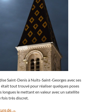
église Saint-Denis à Nuits-Saint-Georges avec ses
s était tout trouvé pour réaliser quelques poses
longues le mettant en valeur avec un satellite
fois très discret.
Pleine Lune voilée
ture de
→