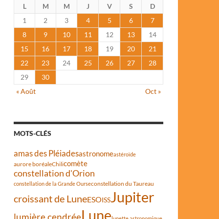
L
M
M
J
V
S
D
1
2
3
4
5
6
7
8
9
10
11
12
13
14
15
16
17
18
19
20
21
22
23
24
25
26
27
28
29
30
« Août
Oct »
MOTS-CLÉS
amas des Pléiades
astronome
astéroïde
comète
aurore boréale
Chili
constellation d'Orion
constellation du Taureau
constellation de la Grande Ourse
Jupiter
croissant de Lune
ESO
ISS
Lune
lumière cendrée
lunette astronomique