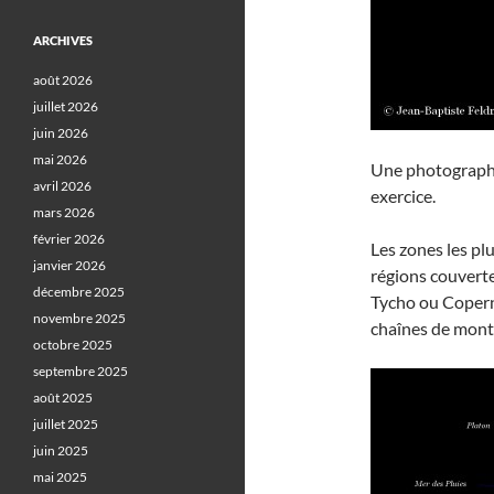
ARCHIVES
août 2026
juillet 2026
juin 2026
mai 2026
Une photograph
avril 2026
exercice.
mars 2026
février 2026
Les zones les plu
janvier 2026
régions couvertes
décembre 2025
Tycho ou Coperni
novembre 2025
chaînes de mont
octobre 2025
septembre 2025
août 2025
juillet 2025
juin 2025
mai 2025