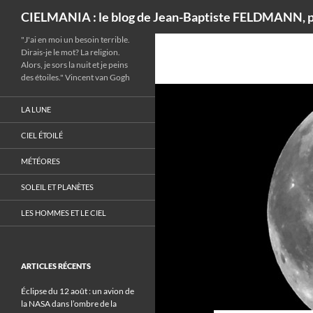
Recherche
CIELMANIA : le blog de Jean-Baptiste FELDMANN, p
"J'ai en moi un besoin terrible.
Dirais-je le mot? La religion.
Alors, je sors la nuit et je peins
des étoiles." Vincent van Gogh
LA LUNE
CIEL ÉTOILÉ
MÉTÉORES
SOLEIL ET PLANÈTES
LES HOMMES ET LE CIEL
ARTICLES RÉCENTS
Éclipse du 12 août : un avion de
la NASA dans l’ombre de la