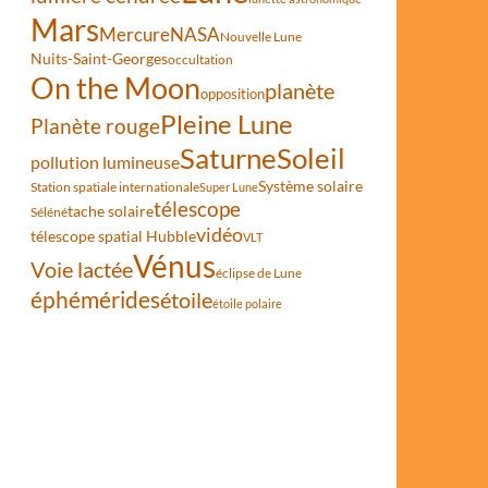
Mars
Mercure
NASA
Nouvelle Lune
Nuits-Saint-Georges
occultation
On the Moon
planète
opposition
Pleine Lune
Planète rouge
Saturne
Soleil
pollution lumineuse
Système solaire
Station spatiale internationale
Super Lune
télescope
tache solaire
Séléné
vidéo
télescope spatial Hubble
VLT
Vénus
Voie lactée
éclipse de Lune
éphémérides
étoile
étoile polaire