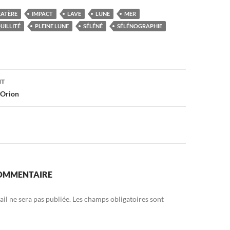
RATÈRE
IMPACT
LAVE
LUNE
MER
UILLITÉ
PLEINE LUNE
SÉLÉNÉ
SÉLÉNOGRAPHIE
on
NT
’Orion
COMMENTAIRE
il ne sera pas publiée.
Les champs obligatoires sont