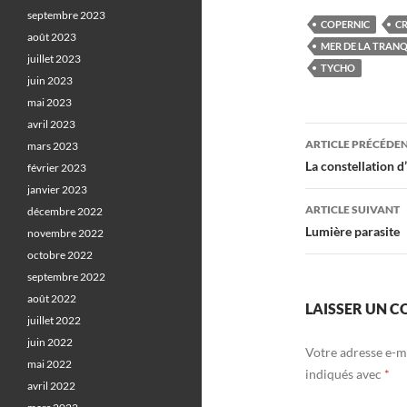
septembre 2023
COPERNIC
C
août 2023
MER DE LA TRANQ
juillet 2023
TYCHO
juin 2023
mai 2023
avril 2023
Navigati
ARTICLE PRÉCÉDE
mars 2023
des
La constellation d
février 2023
janvier 2023
articles
ARTICLE SUIVANT
décembre 2022
Lumière parasite
novembre 2022
octobre 2022
septembre 2022
août 2022
LAISSER UN 
juillet 2022
juin 2022
Votre adresse e-ma
mai 2022
indiqués avec
*
avril 2022