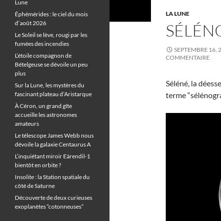
Lune
LA LUNE
Éphémérides : le ciel du mois
d’août 2026
SÉLÉN
Le Soleil se lève, rougi par les
fumées des incendies
SEPTEMBRE 16, 
L’étoile compagnon de
COMMENTAIRE
Bételgeuse se dévoile un peu
plus
Séléné, la déess
Sur la Lune, les mystères du
fascinant plateau d’Aristarque
terme “sélénogra
À Céron, un grand gîte
accueille les astronomes
amateurs
Le télescope James Webb nous
dévoile la galaxie Centaurus A
L’inquiétant miroir Eärendil-1
bientôt en orbite ?
Insolite : la Station spatiale du
côté de Saturne
Découverte de deux curieuses
exoplanètes “cotonneuses”