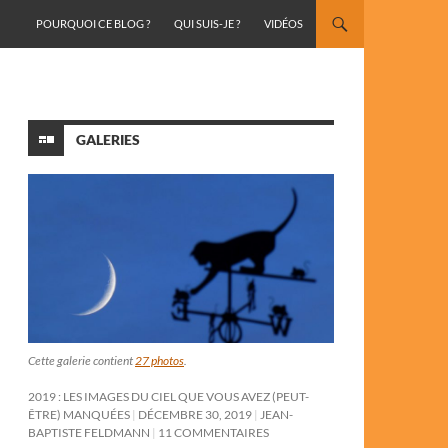
ALLER AU CONTENU
POURQUOI CE BLOG ?
QUI SUIS-JE ?
VIDÉOS
GALERIES
Cette galerie contient
27 photos
.
2019 : LES IMAGES DU CIEL QUE VOUS AVEZ (PEUT-
ÊTRE) MANQUÉES
DÉCEMBRE 30, 2019
JEAN-
BAPTISTE FELDMANN
11 COMMENTAIRES