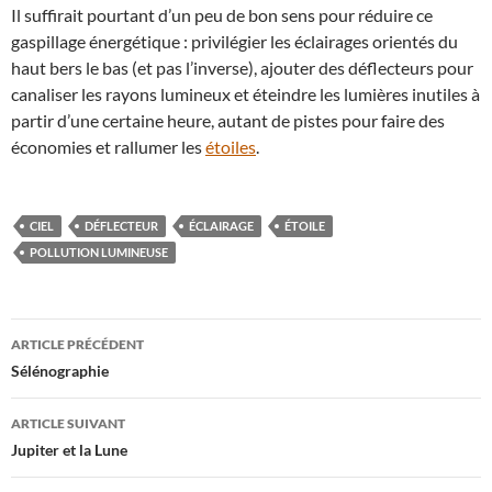
Il suffirait pourtant d’un peu de bon sens pour réduire ce
gaspillage énergétique : privilégier les éclairages orientés du
haut bers le bas (et pas l’inverse), ajouter des déflecteurs pour
canaliser les rayons lumineux et éteindre les lumières inutiles à
partir d’une certaine heure, autant de pistes pour faire des
économies et rallumer les
étoiles
.
CIEL
DÉFLECTEUR
ÉCLAIRAGE
ÉTOILE
POLLUTION LUMINEUSE
Navigation
ARTICLE PRÉCÉDENT
des
Sélénographie
articles
ARTICLE SUIVANT
Jupiter et la Lune