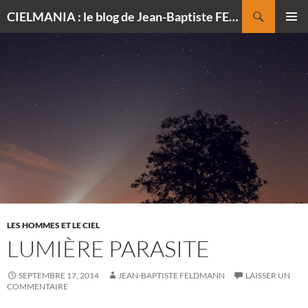
Recherche
CIELMANIA : le blog de Jean-Baptiste FELDMANN, photographe du ciel
ALLER
MENU
AU
PRINCI
CONTENU
LES HOMMES ET LE CIEL
LUMIÈRE PARASITE
SEPTEMBRE 17, 2014
JEAN-BAPTISTE FELDMANN
LAISSER UN
COMMENTAIRE