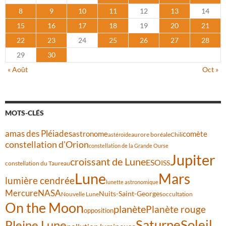
8
9
10
11
12
13
14
15
16
17
18
19
20
21
22
23
24
25
26
27
28
29
30
« Août
Oct »
MOTS-CLÉS
amas des Pléiades
comète
astronome
aurore boréale
astéroïde
Chili
constellation d'Orion
constellation de la Grande Ourse
Jupiter
croissant de Lune
ESO
ISS
constellation du Taureau
Lune
Mars
lumière cendrée
lunette astronomique
Mercure
NASA
Nuits-Saint-Georges
Nouvelle Lune
occultation
On the Moon
planète
Planète rouge
opposition
Saturne
Soleil
Pleine Lune