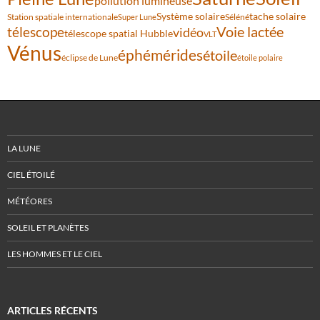
pollution lumineuse
Système solaire
tache solaire
Station spatiale internationale
Séléné
Super Lune
Voie lactée
télescope
vidéo
télescope spatial Hubble
VLT
Vénus
éphémérides
étoile
éclipse de Lune
étoile polaire
LA LUNE
CIEL ÉTOILÉ
MÉTÉORES
SOLEIL ET PLANÈTES
LES HOMMES ET LE CIEL
ARTICLES RÉCENTS