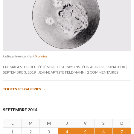
Cette galerie contient
9 photos
.
EN IMAGES : LE CIEL D’ÉTÉ SOUS LES CRAYONS D’UN ASTRODESSINATEUR
SEPTEMBRE 3, 2019
JEAN-BAPTISTE FELDMANN
2 COMMENTAIRES
TOUTES LES GALERIES
→
SEPTEMBRE 2014
L
M
M
J
V
S
D
1
2
3
4
5
6
7