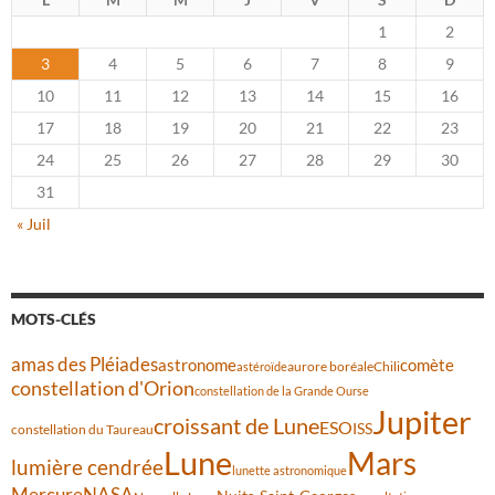
1
2
3
4
5
6
7
8
9
10
11
12
13
14
15
16
17
18
19
20
21
22
23
24
25
26
27
28
29
30
31
« Juil
MOTS-CLÉS
amas des Pléiades
comète
astronome
aurore boréale
astéroïde
Chili
constellation d'Orion
constellation de la Grande Ourse
Jupiter
croissant de Lune
ESO
ISS
constellation du Taureau
Lune
Mars
lumière cendrée
lunette astronomique
Mercure