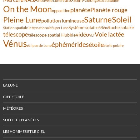
NASA
Nuits-Saint-Georges
Nouvelle Lune
occultation
On the Moon
planète
Planète rouge
opposition
Saturne
Soleil
Pleine Lune
pollution lumineuse
Système solaire
tache solaire
Station spatiale internationale
Séléné
Super Lune
Voie lactée
télescope
vidéo
télescope spatial Hubble
VLT
Vénus
éphémérides
étoile
éclipse de Lune
étoile polaire
LA LUNE
CIEL ÉTOILÉ
MÉTÉORES
SOLEIL ET PLANÈTES
LES HOMMES ET LE CIEL