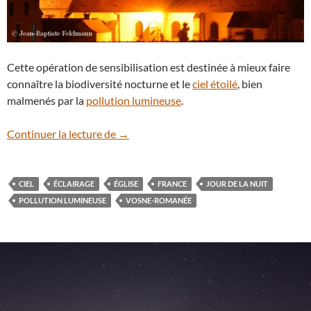
Cette opération de sensibilisation est destinée à mieux faire
connaître la biodiversité nocturne et le
ciel étoilé
, bien
malmenés par la
pollution lumineuse
.
Le Jour de la Nuit
Continuer la lecture de
→
CIEL
ÉCLAIRAGE
ÉGLISE
FRANCE
JOUR DE LA NUIT
POLLUTION LUMINEUSE
VOSNE-ROMANÉE