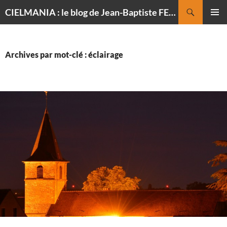
Recherche
CIELMANIA : le blog de Jean-Baptiste FELDMANN, photographe du ciel
ALLER
MENU
AU
PRINCI
CONTENU
Archives par mot-clé : éclairage