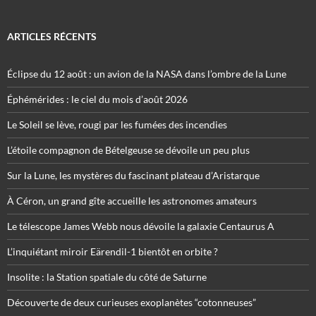
ARTICLES RÉCENTS
Éclipse du 12 août : un avion de la NASA dans l’ombre de la Lune
Éphémérides : le ciel du mois d’août 2026
Le Soleil se lève, rougi par les fumées des incendies
L’étoile compagnon de Bételgeuse se dévoile un peu plus
Sur la Lune, les mystères du fascinant plateau d’Aristarque
À Céron, un grand gîte accueille les astronomes amateurs
Le télescope James Webb nous dévoile la galaxie Centaurus A
L’inquiétant miroir Eärendil-1 bientôt en orbite ?
Insolite : la Station spatiale du côté de Saturne
Découverte de deux curieuses exoplanètes “cotonneuses”