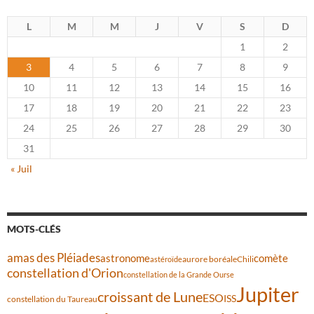
L
M
M
J
V
S
D
1
2
3
4
5
6
7
8
9
10
11
12
13
14
15
16
17
18
19
20
21
22
23
24
25
26
27
28
29
30
31
« Juil
MOTS-CLÉS
amas des Pléiades
comète
astronome
aurore boréale
astéroïde
Chili
constellation d'Orion
constellation de la Grande Ourse
Jupiter
croissant de Lune
ESO
ISS
constellation du Taureau