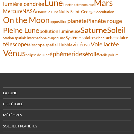
Lune
Mars
lumière cendrée
lunette astronomique
Mercure
NASA
Nuits-Saint-Georges
Nouvelle Lune
occultation
On the Moon
planète
Planète rouge
opposition
Saturne
Soleil
Pleine Lune
pollution lumineuse
Système solaire
tache solaire
Station spatiale internationale
Séléné
Super Lune
Voie lactée
télescope
vidéo
télescope spatial Hubble
VLT
Vénus
éphémérides
étoile
éclipse de Lune
étoile polaire
LA LUNE
CIEL ÉTOILÉ
MÉTÉORES
SOLEIL ET PLANÈTES