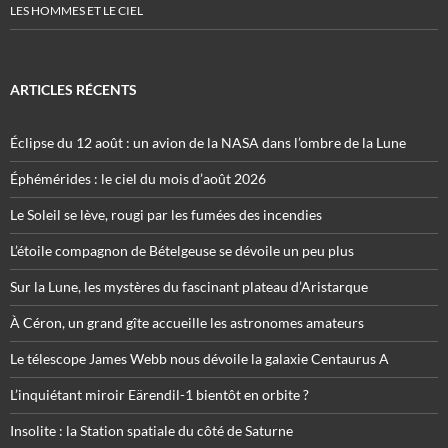
LES HOMMES ET LE CIEL
ARTICLES RÉCENTS
Éclipse du 12 août : un avion de la NASA dans l’ombre de la Lune
Éphémérides : le ciel du mois d’août 2026
Le Soleil se lève, rougi par les fumées des incendies
L’étoile compagnon de Bételgeuse se dévoile un peu plus
Sur la Lune, les mystères du fascinant plateau d’Aristarque
À Céron, un grand gîte accueille les astronomes amateurs
Le télescope James Webb nous dévoile la galaxie Centaurus A
L’inquiétant miroir Eärendil-1 bientôt en orbite ?
Insolite : la Station spatiale du côté de Saturne