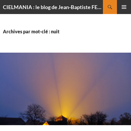
Recherche
CIELMANIA : le blog de Jean-Baptiste FELDMANN, photographe du ciel
ALLER
MENU
AU
PRINCI
CONTENU
Archives par mot-clé : nuit