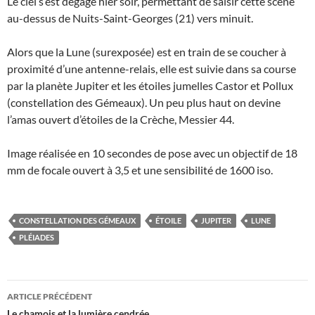
Le ciel s’est dégagé hier soir, permettant de saisir cette scène
au-dessus de Nuits-Saint-Georges (21) vers minuit.
Alors que la Lune (surexposée) est en train de se coucher à
proximité d’une antenne-relais, elle est suivie dans sa course
par la planète Jupiter et les étoiles jumelles Castor et Pollux
(constellation des Gémeaux). Un peu plus haut on devine
l’amas ouvert d’étoiles de la Crèche, Messier 44.
Image réalisée en 10 secondes de pose avec un objectif de 18
mm de focale ouvert à 3,5 et une sensibilité de 1600 iso.
CONSTELLATION DES GÉMEAUX
ÉTOILE
JUPITER
LUNE
PLÉIADES
Navigation
ARTICLE PRÉCÉDENT
Le chamois et la lumière cendrée