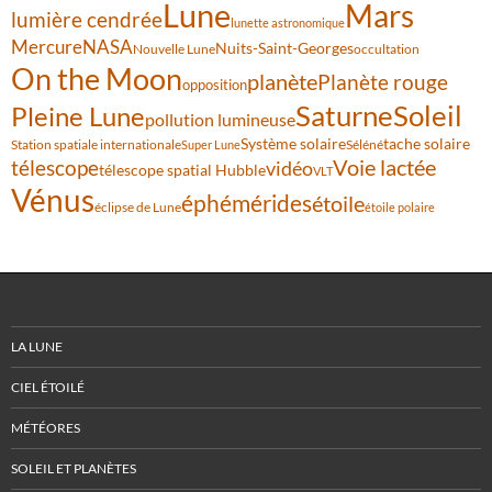
Lune
Mars
lumière cendrée
lunette astronomique
Mercure
NASA
Nuits-Saint-Georges
Nouvelle Lune
occultation
On the Moon
planète
Planète rouge
opposition
Saturne
Soleil
Pleine Lune
pollution lumineuse
Système solaire
tache solaire
Station spatiale internationale
Séléné
Super Lune
Voie lactée
télescope
vidéo
télescope spatial Hubble
VLT
Vénus
éphémérides
étoile
éclipse de Lune
étoile polaire
LA LUNE
CIEL ÉTOILÉ
MÉTÉORES
SOLEIL ET PLANÈTES