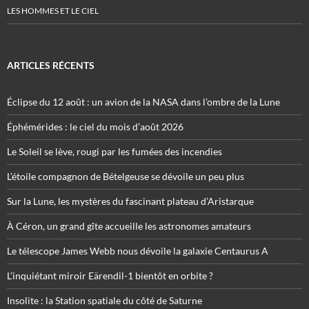
LES HOMMES ET LE CIEL
ARTICLES RÉCENTS
Éclipse du 12 août : un avion de la NASA dans l’ombre de la Lune
Éphémérides : le ciel du mois d’août 2026
Le Soleil se lève, rougi par les fumées des incendies
L’étoile compagnon de Bételgeuse se dévoile un peu plus
Sur la Lune, les mystères du fascinant plateau d’Aristarque
À Céron, un grand gîte accueille les astronomes amateurs
Le télescope James Webb nous dévoile la galaxie Centaurus A
L’inquiétant miroir Eärendil-1 bientôt en orbite ?
Insolite : la Station spatiale du côté de Saturne