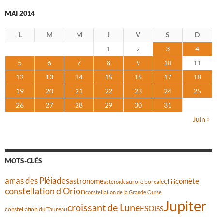
MAI 2014
L
M
M
J
V
S
D
1
2
3
4
5
6
7
8
9
10
11
12
13
14
15
16
17
18
19
20
21
22
23
24
25
26
27
28
29
30
31
Juin »
MOTS-CLÉS
amas des Pléiades
comète
astronome
aurore boréale
astéroïde
Chili
constellation d'Orion
constellation de la Grande Ourse
Jupiter
croissant de Lune
ESO
ISS
constellation du Taureau