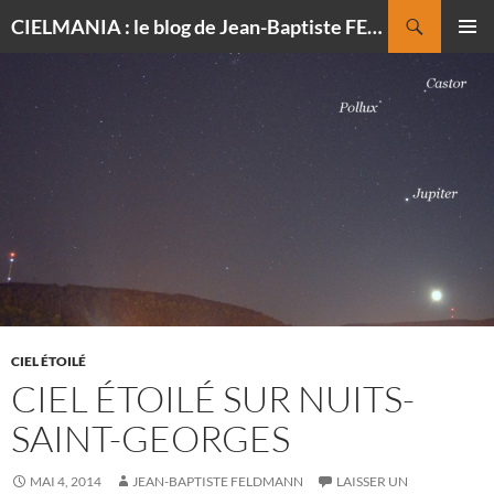
Recherche
CIELMANIA : le blog de Jean-Baptiste FELDMANN, photographe du ciel
ALLER
MENU
AU
PRINCI
CONTENU
CIEL ÉTOILÉ
CIEL ÉTOILÉ SUR NUITS-
SAINT-GEORGES
MAI 4, 2014
JEAN-BAPTISTE FELDMANN
LAISSER UN