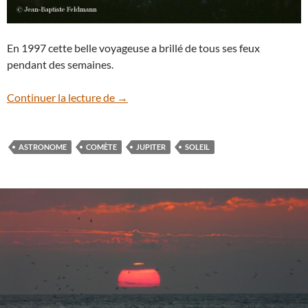
En 1997 cette belle voyageuse a brillé de tous ses feux
pendant des semaines.
Souvenir de Hale-Bopp
Continuer la lecture de
→
ASTRONOME
COMÈTE
JUPITER
SOLEIL