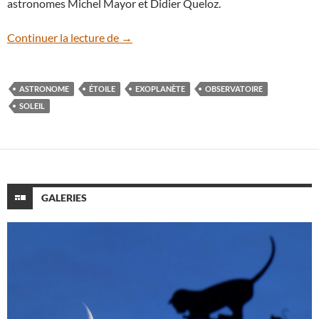
astronomes Michel Mayor et Didier Queloz.
Un télescope célèbre à l’OHP
Continuer la lecture de
→
ASTRONOME
ÉTOILE
EXOPLANÈTE
OBSERVATOIRE
SOLEIL
GALERIES