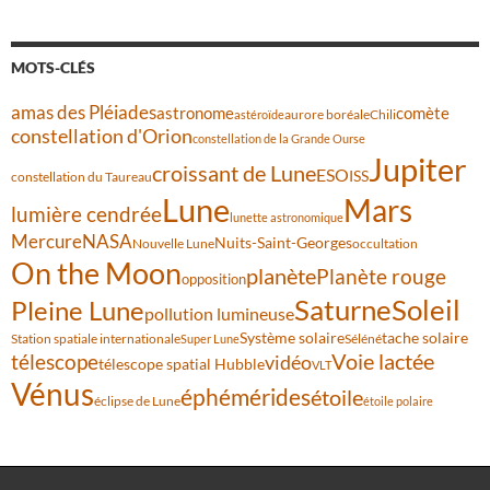
MOTS-CLÉS
amas des Pléiades
comète
astronome
aurore boréale
astéroïde
Chili
constellation d'Orion
constellation de la Grande Ourse
Jupiter
croissant de Lune
ESO
ISS
constellation du Taureau
Lune
Mars
lumière cendrée
lunette astronomique
Mercure
NASA
Nuits-Saint-Georges
Nouvelle Lune
occultation
On the Moon
planète
Planète rouge
opposition
Saturne
Soleil
Pleine Lune
pollution lumineuse
Système solaire
tache solaire
Station spatiale internationale
Séléné
Super Lune
Voie lactée
télescope
vidéo
télescope spatial Hubble
VLT
Vénus
éphémérides
étoile
éclipse de Lune
étoile polaire