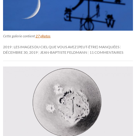
Cette galerie contient
27 photos
.
2019 : LES IMAGES DU CIEL QUE VOUS AVEZ (PEUT-ÊTRE) MANQUÉES
DÉCEMBRE 30, 2019
JEAN-BAPTISTE FELDMANN
11 COMMENTAIRES