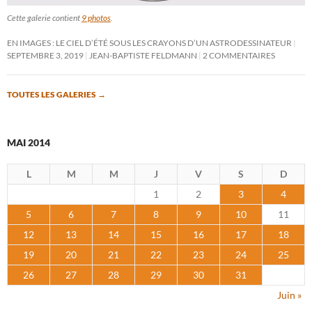
Cette galerie contient
9 photos
.
EN IMAGES : LE CIEL D’ÉTÉ SOUS LES CRAYONS D’UN ASTRODESSINATEUR
SEPTEMBRE 3, 2019
JEAN-BAPTISTE FELDMANN
2 COMMENTAIRES
TOUTES LES GALERIES
→
MAI 2014
L
M
M
J
V
S
D
1
2
3
4
5
6
7
8
9
10
11
12
13
14
15
16
17
18
19
20
21
22
23
24
25
26
27
28
29
30
31
Juin »