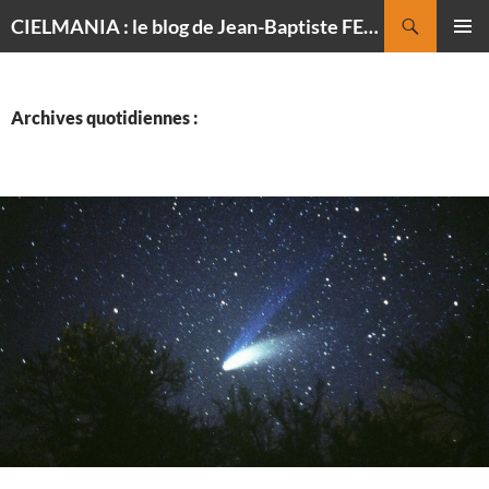
Recherche
CIELMANIA : le blog de Jean-Baptiste FELDMANN, photographe du ciel
ALLER
MENU
AU
PRINCI
CONTENU
Archives quotidiennes :