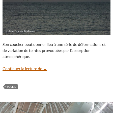
Son coucher peut donner lieu à une série de déformations et
de variation de teintes provoquées par l’absorption
atmosphérique.
Le Soleil dans la mer
Continuer la lecture de
→
SOLEIL