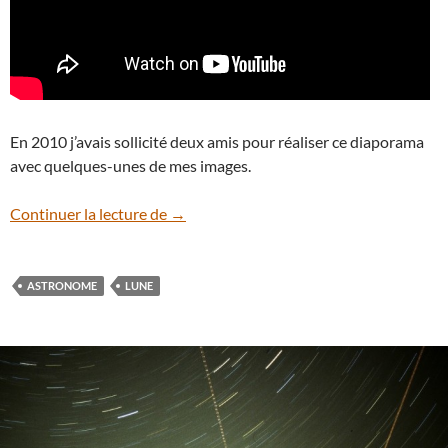
En 2010 j’avais sollicité deux amis pour réaliser ce diaporama
avec quelques-unes de mes images.
Vidéo : la Lune en musique
Continuer la lecture de
→
ASTRONOME
LUNE