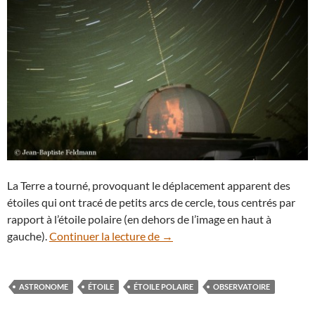
La Terre a tourné, provoquant le déplacement apparent des
étoiles qui ont tracé de petits arcs de cercle, tous centrés par
rapport à l’étoile polaire (en dehors de l’image en haut à
Une coupole sous les étoiles
gauche).
Continuer la lecture de
→
ASTRONOME
ÉTOILE
ÉTOILE POLAIRE
OBSERVATOIRE