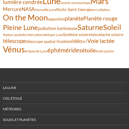
Lune
Mars
lumière cendrée
lunette astronomique
Mercure
NASA
Nuits-Saint-Georges
Nouvelle Lune
occultation
On the Moon
planète
Planète rouge
opposition
Saturne
Soleil
Pleine Lune
pollution lumineuse
Système solaire
tache solaire
Station spatiale internationale
Séléné
Super Lune
Voie lactée
télescope
vidéo
télescope spatial Hubble
VLT
Vénus
éphémérides
étoile
éclipse de Lune
étoile polaire
LA LUNE
CIEL ÉTOILÉ
MÉTÉORES
SOLEIL ET PLANÈTES