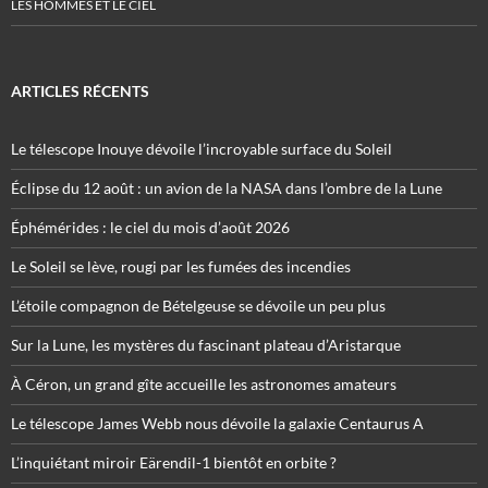
LES HOMMES ET LE CIEL
ARTICLES RÉCENTS
Le télescope Inouye dévoile l’incroyable surface du Soleil
Éclipse du 12 août : un avion de la NASA dans l’ombre de la Lune
Éphémérides : le ciel du mois d’août 2026
Le Soleil se lève, rougi par les fumées des incendies
L’étoile compagnon de Bételgeuse se dévoile un peu plus
Sur la Lune, les mystères du fascinant plateau d’Aristarque
À Céron, un grand gîte accueille les astronomes amateurs
Le télescope James Webb nous dévoile la galaxie Centaurus A
L’inquiétant miroir Eärendil-1 bientôt en orbite ?