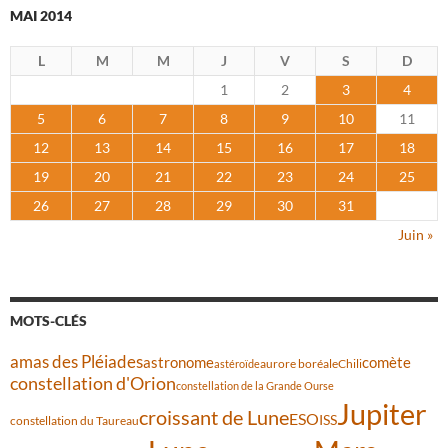
MAI 2014
L
M
M
J
V
S
D
1
2
3
4
5
6
7
8
9
10
11
12
13
14
15
16
17
18
19
20
21
22
23
24
25
26
27
28
29
30
31
Juin »
MOTS-CLÉS
amas des Pléiades
comète
astronome
aurore boréale
astéroïde
Chili
constellation d'Orion
constellation de la Grande Ourse
Jupiter
croissant de Lune
ESO
ISS
constellation du Taureau