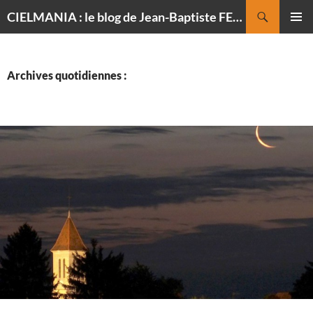
Recherche
CIELMANIA : le blog de Jean-Baptiste FELDMANN, photographe du ciel
ALLER
MENU
AU
PRINCI
CONTENU
Archives quotidiennes :