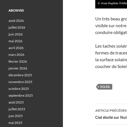
ARCHIVES
Un très beau gr
août 2026
visible sur notre
juillet 2026
conduire obligat
juin 2026
mai 2026
Les taches solai
avril 2026
formes de traces
mars 2026
la surface solair
février 2026
coucher de Soleil
janvier 2026
décembre 2025
novembre 2025
SOLEIL
octobre 2025
septembre 2025
août 2025
Navigati
juillet 2025
ARTICLE PRÉCÉDE
juin 2025
des
Ciel étoilé sur Nu
mai 2025