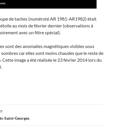
oupe de taches (numéroté AR 1981-AR1982) était
 étoile au mois de février dernier (observations à
oirement avec un filtre spécial).
res sont des anomalies magnétiques visibles sous
 sombres car elles sont moins chaudes que le reste de
e. Cette image a été réalisée le 23 février 2014 lors du
.
on
NT
its-Saint-Georges