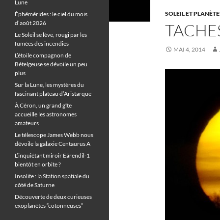
Lune
SOLEIL ET PLANÈTE
Éphémérides : le ciel du mois
d’août 2026
TACHES
Le Soleil se lève, rougi par les
fumées des incendies
MAI 4, 2014
L’étoile compagnon de
Bételgeuse se dévoile un peu
plus
Sur la Lune, les mystères du
fascinant plateau d’Aristarque
À Céron, un grand gîte
accueille les astronomes
amateurs
Le télescope James Webb nous
dévoile la galaxie Centaurus A
L’inquiétant miroir Eärendil-1
bientôt en orbite ?
Insolite : la Station spatiale du
côté de Saturne
Découverte de deux curieuses
exoplanètes “cotonneuses”