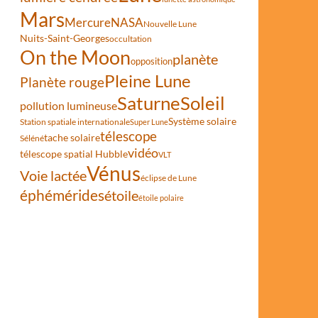
Mars
Mercure
NASA
Nouvelle Lune
Nuits-Saint-Georges
occultation
On the Moon
planète
opposition
Pleine Lune
Planète rouge
Saturne
Soleil
pollution lumineuse
Système solaire
Station spatiale internationale
Super Lune
télescope
tache solaire
Séléné
vidéo
télescope spatial Hubble
VLT
Vénus
Voie lactée
éclipse de Lune
éphémérides
étoile
étoile polaire