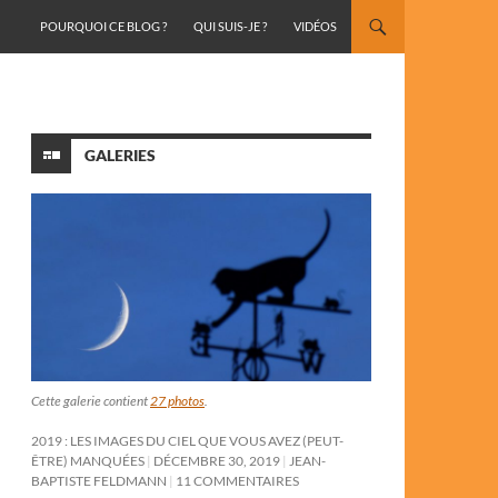
ALLER AU CONTENU
POURQUOI CE BLOG ?
QUI SUIS-JE ?
VIDÉOS
GALERIES
Cette galerie contient
27 photos
.
2019 : LES IMAGES DU CIEL QUE VOUS AVEZ (PEUT-
ÊTRE) MANQUÉES
DÉCEMBRE 30, 2019
JEAN-
BAPTISTE FELDMANN
11 COMMENTAIRES