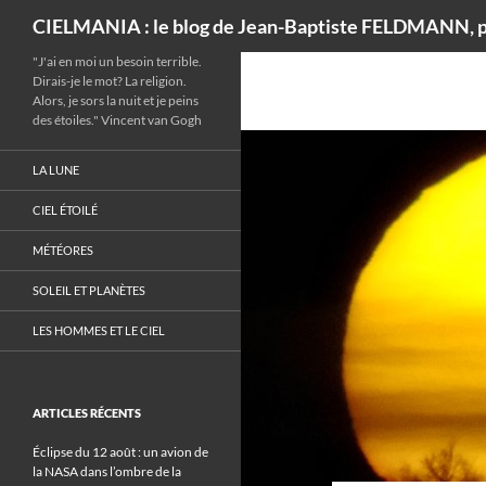
Recherche
CIELMANIA : le blog de Jean-Baptiste FELDMANN, p
"J'ai en moi un besoin terrible.
Dirais-je le mot? La religion.
Alors, je sors la nuit et je peins
des étoiles." Vincent van Gogh
LA LUNE
CIEL ÉTOILÉ
MÉTÉORES
SOLEIL ET PLANÈTES
LES HOMMES ET LE CIEL
ARTICLES RÉCENTS
Éclipse du 12 août : un avion de
la NASA dans l’ombre de la