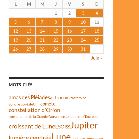
L
M
M
J
V
S
D
1
2
3
4
5
6
7
8
9
10
11
12
13
14
15
16
17
18
19
20
21
22
23
24
25
26
27
28
29
30
31
Juin »
MOTS-CLÉS
amas des Pléiades
astronome
astéroïde
comète
aurore boréale
Chili
constellation d'Orion
constellation du Taureau
constellation de la Grande Ourse
Jupiter
croissant de Lune
ESO
ISS
Lune
lumière cendrée
lunette astronomique