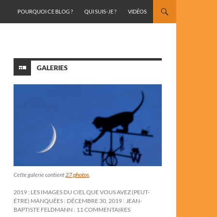
ALLER AU CONTENU
POURQUOI CE BLOG ?
QUI SUIS-JE ?
VIDÉOS
GALERIES
Cette galerie contient
27 photos
.
2019 : LES IMAGES DU CIEL QUE VOUS AVEZ (PEUT-
ÊTRE) MANQUÉES
DÉCEMBRE 30, 2019
JEAN-
BAPTISTE FELDMANN
11 COMMENTAIRES