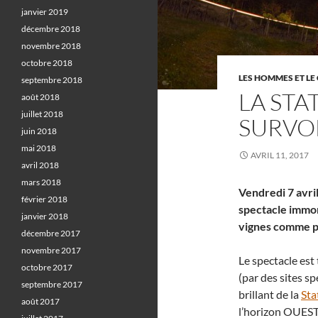
janvier 2019
décembre 2018
novembre 2018
octobre 2018
LES HOMMES ET LE 
septembre 2018
LA STA
août 2018
juillet 2018
SURVO
juin 2018
mai 2018
AVRIL 11, 2017
avril 2018
mars 2018
Vendredi 7 avril
février 2018
spectacle immor
janvier 2018
vignes comme p
décembre 2017
novembre 2017
Le spectacle est
octobre 2017
(par des sites s
septembre 2017
brillant de la
Sta
août 2017
l’horizon OUEST 