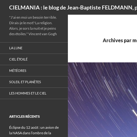
Recherche
CIELMANIA : le blog de Jean-Baptiste FELDMANN, p
"J'ai en moi un besoin terrible.
Dirais-je le mot? La religion.
Alors, je sors la nuit et je peins
des étoiles." Vincent van Gogh
Archives par mo
LA LUNE
CIEL ÉTOILÉ
MÉTÉORES
SOLEIL ET PLANÈTES
LES HOMMES ET LE CIEL
ARTICLES RÉCENTS
Éclipse du 12 août : un avion de
la NASA dans l’ombre de la