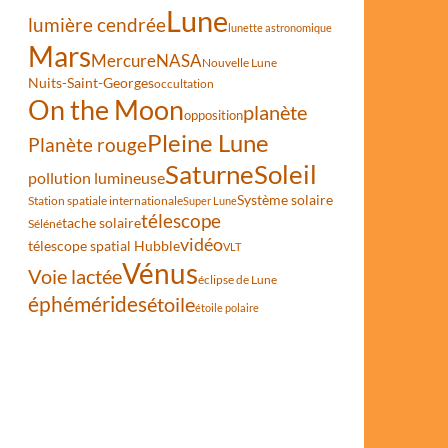
Lune
lumière cendrée
lunette astronomique
Mars
Mercure
NASA
Nouvelle Lune
Nuits-Saint-Georges
occultation
On the Moon
planète
opposition
Pleine Lune
Planète rouge
Saturne
Soleil
pollution lumineuse
Système solaire
Station spatiale internationale
Super Lune
télescope
tache solaire
Séléné
vidéo
télescope spatial Hubble
VLT
Vénus
Voie lactée
éclipse de Lune
éphémérides
étoile
étoile polaire