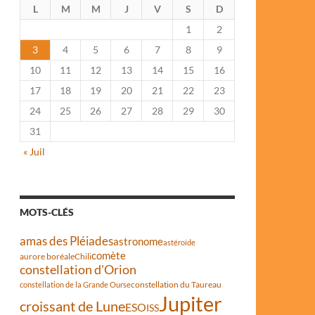
L
M
M
J
V
S
D
1
2
3
4
5
6
7
8
9
10
11
12
13
14
15
16
17
18
19
20
21
22
23
24
25
26
27
28
29
30
31
« Juil
MOTS-CLÉS
amas des Pléiades
astronome
astéroïde
comète
aurore boréale
Chili
constellation d'Orion
constellation du Taureau
constellation de la Grande Ourse
Jupiter
croissant de Lune
ESO
ISS