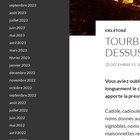
septembre 2023
août 2023
juillet 2023
juin 2023
CIEL ÉTOILÉ
mai 2023
TOURBI
avril 2023
DESSU
mars 2023
février 2023
DÉCEMBRE 15, 2
janvier 2023
décembre 2022
novembre 2022
Vous aviez oubl
octobre 2022
longuement le ci
septembre 2022
apporte la preu
août 2022
juillet 2022
Cadole, cadioul
juin 2022
noms donnés aux
mai 2022
vignobles, noms q
avril 2022
maisonnettes rec