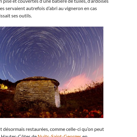
pisé et couvertes d’une bâtière de tuiles, d’ardoises
les servaient autrefois d’abri au vigneron en cas
issait ses outils.
t désormais restaurées, comme celle-ci qu’on peut
s Hautes-Côtes de
Nuits-Saint-Georges
en