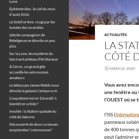
Lune
Éphémérides : le ciel du mois
d’août 2026
Le Soleil se lève, rougi par les
fumées des incendies
ACTUALITÉS
L’étoile compagnon de
Bételgeuse se dévoile un peu
LA STA
plus
CÔTÉ 
Sur la Lune, les mystères du
fascinant plateau d’Aristarque
À Céron, un grand gîte
MARS 24, 2020
accueille les astronomes
amateurs
Vous avez encor
Le télescope James Webb nous
dévoile la galaxie Centaurus A
une fenêtre ou 
L’inquiétant miroir Eärendil-1
l’OUEST où se 
bientôt en orbite ?
Insolite : la Station spatiale du
l’ISS (
Internation
côté de Saturne
panneaux solaires
Découverte de deux curieuses
de 400 tonnes q
exoplanètes “cotonneuses”
peut l’admirer e