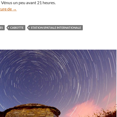
s Vénus un peu avant 21 heures.
La station spatiale (ISS) du côté de Vénus
ture de
→
ES
CABOTTE
STATION SPATIALE INTERNATIONALE