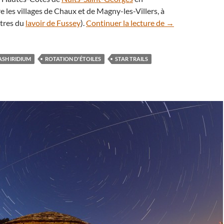
 les villages de Chaux et de Magny-les-Villers, à
Tourbillon d’étoi
tres du
lavoir de Fussey
).
Continuer la lecture de
→
ASH IRIDIUM
ROTATION D'ÉTOILES
STAR TRAILS