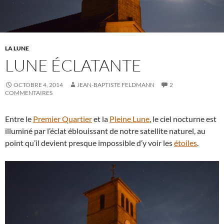
LA LUNE
LUNE ÉCLATANTE
OCTOBRE 4, 2014
JEAN-BAPTISTE FELDMANN
2
COMMENTAIRES
Entre le
Premier Quartier
et la
Pleine Lune
, le ciel nocturne est
illuminé par l’éclat éblouissant de notre satellite naturel, au
point qu’il devient presque impossible d’y voir les
étoiles
.