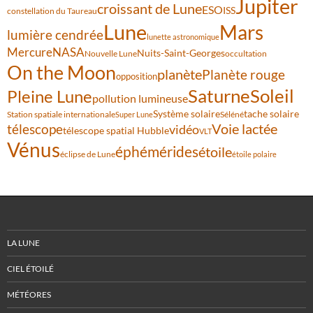
Jupiter
croissant de Lune
ESO
ISS
constellation du Taureau
Lune
Mars
lumière cendrée
lunette astronomique
Mercure
NASA
Nuits-Saint-Georges
Nouvelle Lune
occultation
On the Moon
planète
Planète rouge
opposition
Saturne
Soleil
Pleine Lune
pollution lumineuse
Système solaire
tache solaire
Station spatiale internationale
Séléné
Super Lune
Voie lactée
télescope
vidéo
télescope spatial Hubble
VLT
Vénus
éphémérides
étoile
éclipse de Lune
étoile polaire
LA LUNE
CIEL ÉTOILÉ
MÉTÉORES