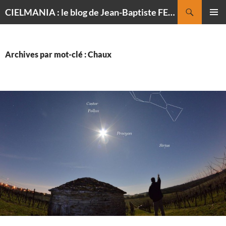
Recherche
CIELMANIA : le blog de Jean-Baptiste FELDMANN, photographe du ciel
ALLER
MENU
AU
PRINCI
CONTENU
Archives par mot-clé : Chaux