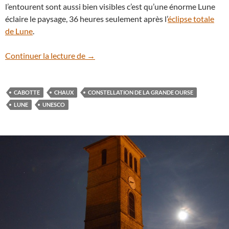
l’entourent sont aussi bien visibles c’est qu’une énorme Lune
éclaire le paysage, 36 heures seulement après l’
éclipse totale
de Lune
.
La Grande Ourse et la cabotte sous la Lu
Continuer la lecture de
→
CABOTTE
CHAUX
CONSTELLATION DE LA GRANDE OURSE
LUNE
UNESCO