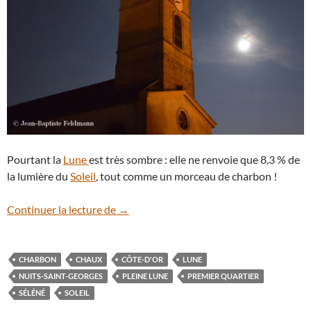
Pourtant la
Lune
est très sombre : elle ne renvoie que 8,3 % de
la lumière du
Soleil
, tout comme un morceau de charbon !
Lune éclatante
Continuer la lecture de
→
CHARBON
CHAUX
CÔTE-D'OR
LUNE
NUITS-SAINT-GEORGES
PLEINE LUNE
PREMIER QUARTIER
SÉLÉNÉ
SOLEIL