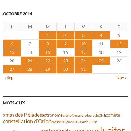
OCTOBRE 2014
L
M
M
J
V
S
D
1
2
3
4
5
6
7
8
9
10
11
12
13
14
15
16
17
18
19
20
21
22
23
24
25
26
27
28
29
30
31
« Sep
Nov »
MOTS-CLÉS
amas des Pléiades
comète
astronome
aurore boréale
astéroïde
Chili
constellation d'Orion
constellation de la Grande Ourse
Jupiter