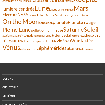
croissant de Lune
ESO
ISS
constellation du Taureau
Lune
Mars
lumière cendrée
lunette astronomique
Mercure
NASA
Nuits-Saint-Georges
Nouvelle Lune
occultation
On the Moon
planète
Planète rouge
opposition
Saturne
Soleil
Pleine Lune
pollution lumineuse
Système solaire
tache solaire
Station spatiale internationale
Séléné
Super Lune
Voie lactée
télescope
vidéo
télescope spatial Hubble
VLT
Vénus
éphémérides
étoile
éclipse de Lune
étoile polaire
LA LUNE
CIEL ÉTOILÉ
MÉTÉORES
SOLEIL ET PLANÈTES