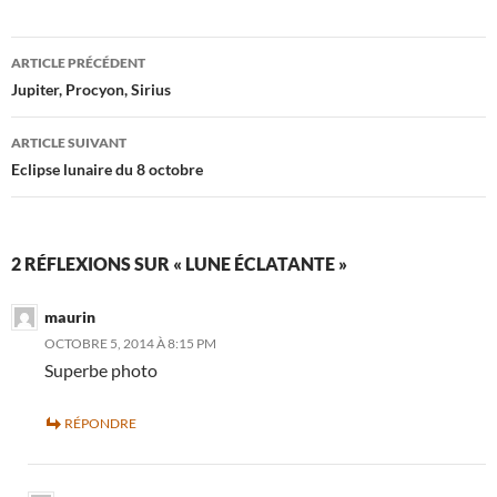
Navigation
ARTICLE PRÉCÉDENT
des
Jupiter, Procyon, Sirius
articles
ARTICLE SUIVANT
Eclipse lunaire du 8 octobre
2 RÉFLEXIONS SUR « LUNE ÉCLATANTE »
maurin
OCTOBRE 5, 2014 À 8:15 PM
Superbe photo
RÉPONDRE