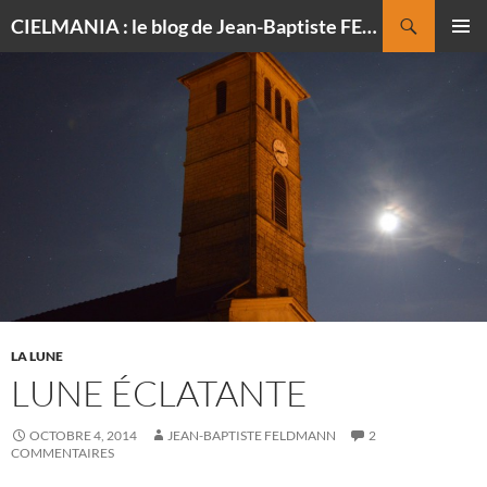
Recherche
CIELMANIA : le blog de Jean-Baptiste FELDMANN, photographe du ciel
ALLER
MENU
AU
PRINCI
CONTENU
LA LUNE
LUNE ÉCLATANTE
OCTOBRE 4, 2014
JEAN-BAPTISTE FELDMANN
2
COMMENTAIRES