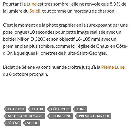
Pourtant la
Lune
est très sombre : elle ne renvoie que 8,3 % de
la lumière du
Soleil
, tout comme un morceau de charbon !
C’est le moment de la photographier en la surexposant par une
pose longue (10 secondes pour cette image réalisée avec un
boîtier Nikon D 3200 et son objectif 18-105 mm) avec un
premier plan plus sombre, comme ici l’église de Chaux en Côte-
d’Or, à quelques kilomètres de Nuits-Saint-Georges.
L’éclat de Séléné va continuer de croître jusqu’à la
Pleine Lune
du 8 octobre prochain.
CHARBON
CHAUX
CÔTE-D'OR
LUNE
NUITS-SAINT-GEORGES
PLEINE LUNE
PREMIER QUARTIER
SÉLÉNÉ
SOLEIL