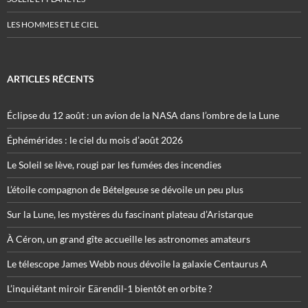
LES HOMMES ET LE CIEL
ARTICLES RÉCENTS
Éclipse du 12 août : un avion de la NASA dans l’ombre de la Lune
Éphémérides : le ciel du mois d’août 2026
Le Soleil se lève, rougi par les fumées des incendies
L’étoile compagnon de Bételgeuse se dévoile un peu plus
Sur la Lune, les mystères du fascinant plateau d’Aristarque
À Céron, un grand gîte accueille les astronomes amateurs
Le télescope James Webb nous dévoile la galaxie Centaurus A
L’inquiétant miroir Eärendil-1 bientôt en orbite ?