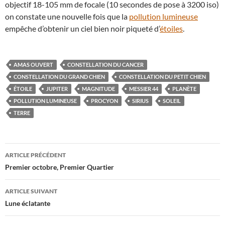
objectif 18-105 mm de focale (10 secondes de pose à 3200 iso)
on constate une nouvelle fois que la
pollution lumineuse
empêche d’obtenir un ciel bien noir piqueté d’
étoiles
.
AMAS OUVERT
CONSTELLATION DU CANCER
CONSTELLATION DU GRAND CHIEN
CONSTELLATION DU PETIT CHIEN
ÉTOILE
JUPITER
MAGNITUDE
MESSIER 44
PLANÈTE
POLLUTION LUMINEUSE
PROCYON
SIRIUS
SOLEIL
TERRE
Navigation
ARTICLE PRÉCÉDENT
des
Premier octobre, Premier Quartier
articles
ARTICLE SUIVANT
Lune éclatante