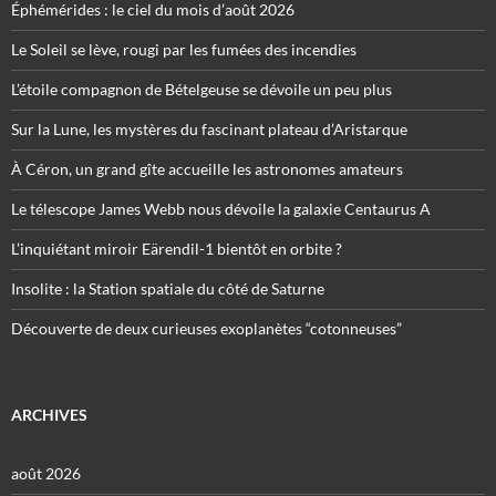
Éphémérides : le ciel du mois d’août 2026
Le Soleil se lève, rougi par les fumées des incendies
L’étoile compagnon de Bételgeuse se dévoile un peu plus
Sur la Lune, les mystères du fascinant plateau d’Aristarque
À Céron, un grand gîte accueille les astronomes amateurs
Le télescope James Webb nous dévoile la galaxie Centaurus A
L’inquiétant miroir Eärendil-1 bientôt en orbite ?
Insolite : la Station spatiale du côté de Saturne
Découverte de deux curieuses exoplanètes “cotonneuses”
ARCHIVES
août 2026