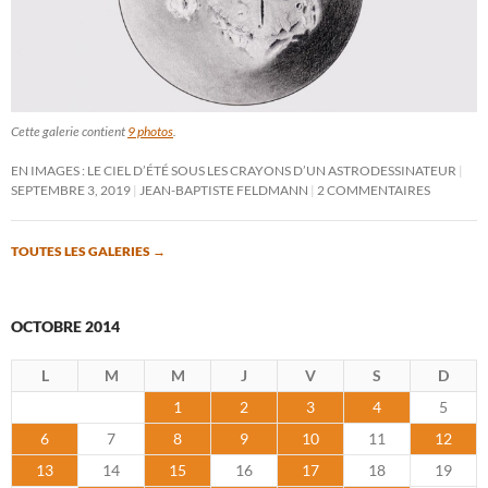
Cette galerie contient
9 photos
.
EN IMAGES : LE CIEL D’ÉTÉ SOUS LES CRAYONS D’UN ASTRODESSINATEUR
SEPTEMBRE 3, 2019
JEAN-BAPTISTE FELDMANN
2 COMMENTAIRES
TOUTES LES GALERIES
→
OCTOBRE 2014
L
M
M
J
V
S
D
1
2
3
4
5
6
7
8
9
10
11
12
13
14
15
16
17
18
19