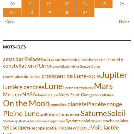
20
21
22
23
24
25
26
27
28
29
30
31
« Sep
Nov »
MOTS-CLÉS
amas des Pléiades
comète
astronome
aurore boréale
astéroïde
Chili
constellation d'Orion
constellation de la Grande Ourse
Jupiter
croissant de Lune
ESO
ISS
constellation du Taureau
Lune
Mars
lumière cendrée
lunette astronomique
Mercure
NASA
Nuits-Saint-Georges
Nouvelle Lune
occultation
On the Moon
planète
Planète rouge
opposition
Saturne
Soleil
Pleine Lune
pollution lumineuse
Système solaire
tache solaire
Station spatiale internationale
Séléné
Super Lune
Voie lactée
télescope
vidéo
télescope spatial Hubble
VLT