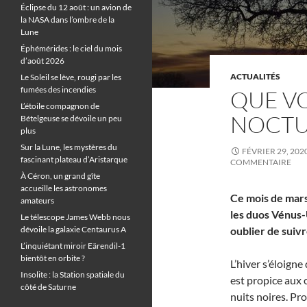
Éclipse du 12 août : un avion de
la NASA dans l’ombre de la
Lune
Éphémérides : le ciel du mois
d’août 2026
ACTUALITÉS
Le Soleil se lève, rougi par les
fumées des incendies
QUE VO
L’étoile compagnon de
NOCTU
Bételgeuse se dévoile un peu
plus
Sur la Lune, les mystères du
FÉVRIER 29, 202
fascinant plateau d’Aristarque
COMMENTAIRE
À Céron, un grand gîte
accueille les astronomes
Ce mois de mars
amateurs
les duos Vénus-
Le télescope James Webb nous
dévoile la galaxie Centaurus A
oublier de suiv
L’inquiétant miroir Eärendil-1
bientôt en orbite ?
L’hiver s’éloign
Insolite : la Station spatiale du
est propice aux 
côté de Saturne
nuits noires. Pr