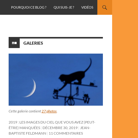
ALLER AU CONTENU
POURQUOI CE BLOG ?
QUI SUIS-JE ?
VIDÉOS
GALERIES
Cette galerie contient
27 photos
.
2019 : LES IMAGES DU CIEL QUE VOUS AVEZ (PEUT-
ÊTRE) MANQUÉES
DÉCEMBRE 30, 2019
JEAN-
BAPTISTE FELDMANN
11 COMMENTAIRES