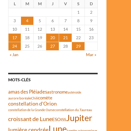
L
M
M
J
V
S
D
1
2
3
4
5
6
7
8
9
10
11
12
13
14
15
16
17
18
19
20
21
22
23
24
25
26
27
28
29
« Jan
Mar »
MOTS-CLÉS
amas des Pléiades
astronome
astéroïde
comète
aurore boréale
Chili
constellation d'Orion
constellation du Taureau
constellation de la Grande Ourse
Jupiter
croissant de Lune
ESO
ISS
Lune
lumière cendrée
lunette astronomique