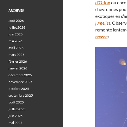
d’Orion
ou enco
chevronnés pour
ARCHIVES
exotiques en s’a
août 2026
jumelles
. Observ
juillet 2026
remonte lentemen
juin 2026
hausse
).
mai 2026
avril 2026
mars 2026
février 2026
janvier 2026
décembre 2025
novembre 2025
octobre 2025
septembre 2025
août 2025
juillet 2025
juin 2025
mai 2025