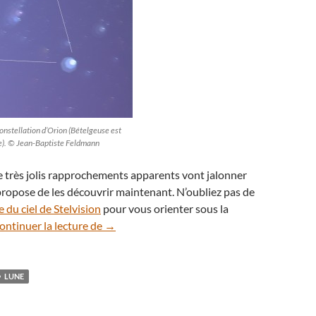
constellation d’Orion (Bételgeuse est
he). © Jean-Baptiste Feldmann
 très jolis rapprochements apparents vont jalonner
 propose de les découvrir maintenant. N’oubliez pas de
e du ciel de Stelvision
pour vous orienter sous la
Que voir dans le ciel nocturne en Mars 2020
ontinuer la lecture de
→
LUNE