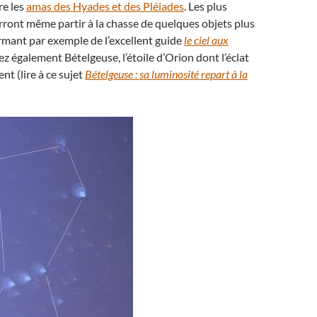
re les
amas des Hyades et des Pléiades
. Les plus
ront même partir à la chasse de quelques objets plus
rmant par exemple de l’excellent guide
le ciel aux
ez également Bételgeuse, l’étoile d’Orion dont l’éclat
t (lire à ce sujet
Bételgeuse : sa luminosité repart à la