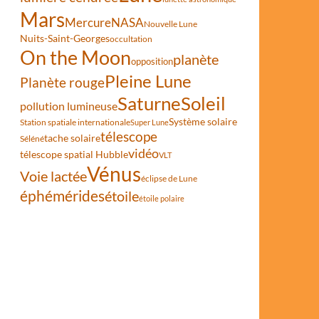
Mars
Mercure
NASA
Nouvelle Lune
Nuits-Saint-Georges
occultation
On the Moon
planète
opposition
Pleine Lune
Planète rouge
Saturne
Soleil
pollution lumineuse
Système solaire
Station spatiale internationale
Super Lune
télescope
tache solaire
Séléné
vidéo
télescope spatial Hubble
VLT
Vénus
Voie lactée
éclipse de Lune
éphémérides
étoile
étoile polaire