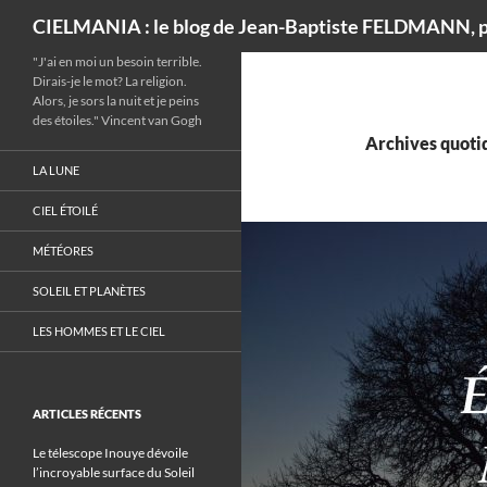
Recherche
CIELMANIA : le blog de Jean-Baptiste FELDMANN, p
"J'ai en moi un besoin terrible.
Dirais-je le mot? La religion.
Alors, je sors la nuit et je peins
des étoiles." Vincent van Gogh
Archives quotid
LA LUNE
CIEL ÉTOILÉ
MÉTÉORES
SOLEIL ET PLANÈTES
LES HOMMES ET LE CIEL
ARTICLES RÉCENTS
Le télescope Inouye dévoile
l’incroyable surface du Soleil