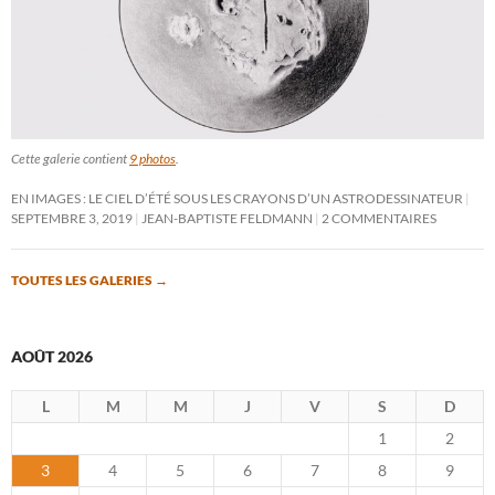
Cette galerie contient
9 photos
.
EN IMAGES : LE CIEL D’ÉTÉ SOUS LES CRAYONS D’UN ASTRODESSINATEUR
SEPTEMBRE 3, 2019
JEAN-BAPTISTE FELDMANN
2 COMMENTAIRES
TOUTES LES GALERIES
→
AOÛT 2026
L
M
M
J
V
S
D
1
2
3
4
5
6
7
8
9