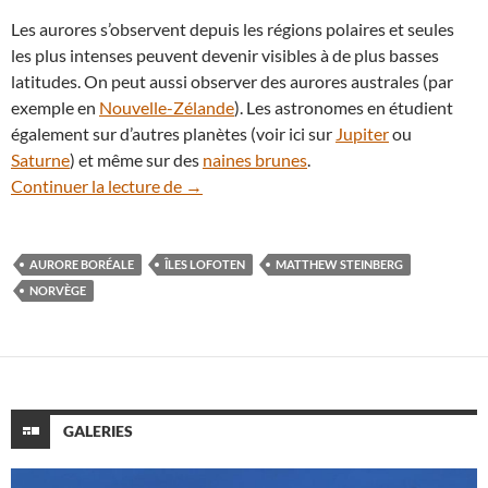
Les aurores s’observent depuis les régions polaires et seules
les plus intenses peuvent devenir visibles à de plus basses
latitudes. On peut aussi observer des aurores australes (par
exemple en
Nouvelle-Zélande
). Les astronomes en étudient
également sur d’autres planètes (voir ici sur
Jupiter
ou
Saturne
) et même sur des
naines brunes
.
De rares aurores boréales bleues photo
Continuer la lecture de
→
AURORE BORÉALE
ÎLES LOFOTEN
MATTHEW STEINBERG
NORVÈGE
GALERIES