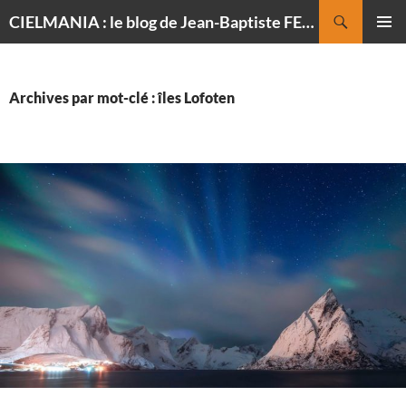
Recherche
CIELMANIA : le blog de Jean-Baptiste FELDMANN, photographe du ciel
ALLER
MENU
AU
PRINCI
CONTENU
Archives par mot-clé : îles Lofoten