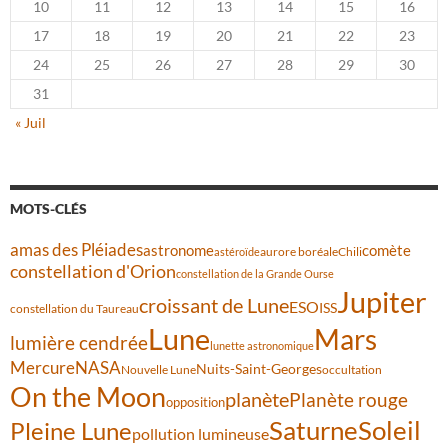
10
11
12
13
14
15
16
17
18
19
20
21
22
23
24
25
26
27
28
29
30
31
« Juil
MOTS-CLÉS
amas des Pléiades
comète
astronome
aurore boréale
astéroïde
Chili
constellation d'Orion
constellation de la Grande Ourse
Jupiter
croissant de Lune
ESO
ISS
constellation du Taureau
Lune
Mars
lumière cendrée
lunette astronomique
Mercure
NASA
Nuits-Saint-Georges
Nouvelle Lune
occultation
On the Moon
planète
Planète rouge
opposition
Saturne
Soleil
Pleine Lune
pollution lumineuse