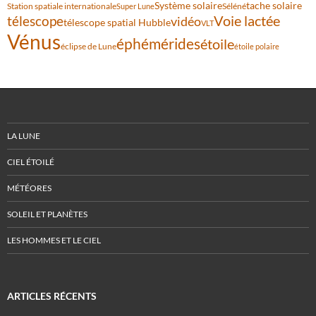
Système solaire
tache solaire
Station spatiale internationale
Séléné
Super Lune
Voie lactée
télescope
vidéo
télescope spatial Hubble
VLT
Vénus
éphémérides
étoile
éclipse de Lune
étoile polaire
LA LUNE
CIEL ÉTOILÉ
MÉTÉORES
SOLEIL ET PLANÈTES
LES HOMMES ET LE CIEL
ARTICLES RÉCENTS