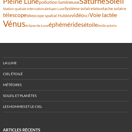
Saturne
Soleil
Pleine Lune
pollution lumineuse
Système solaire
tache solaire
Station spatiale internationale
Séléné
Super Lune
Voie lactée
télescope
vidéo
télescope spatial Hubble
VLT
Vénus
éphémérides
étoile
éclipse de Lune
étoile polaire
LA LUNE
CIEL ÉTOILÉ
MÉTÉORES
SOLEIL ET PLANÈTES
LES HOMMES ET LE CIEL
ARTICLES RÉCENTS