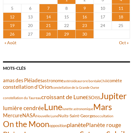
5
6
7
8
9
10
11
12
13
14
15
16
17
18
19
20
21
22
23
24
25
26
27
28
29
30
« Août
Oct »
MOTS-CLÉS
amas des Pléiades
comète
astronome
aurore boréale
astéroïde
Chili
constellation d'Orion
constellation de la Grande Ourse
Jupiter
croissant de Lune
ESO
ISS
constellation du Taureau
Lune
Mars
lumière cendrée
lunette astronomique
Mercure
NASA
Nuits-Saint-Georges
Nouvelle Lune
occultation
On the Moon
planète
Planète rouge
opposition