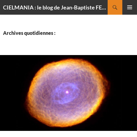
Recherche
CIELMANIA : le blog de Jean-Baptiste FELDMANN, photographe du ciel
ALLER
MENU
AU
PRINCI
CONTENU
Archives quotidiennes :