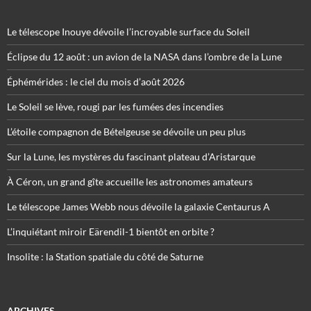
Le télescope Inouye dévoile l’incroyable surface du Soleil
Éclipse du 12 août : un avion de la NASA dans l’ombre de la Lune
Éphémérides : le ciel du mois d’août 2026
Le Soleil se lève, rougi par les fumées des incendies
L’étoile compagnon de Bételgeuse se dévoile un peu plus
Sur la Lune, les mystères du fascinant plateau d’Aristarque
À Céron, un grand gîte accueille les astronomes amateurs
Le télescope James Webb nous dévoile la galaxie Centaurus A
L’inquiétant miroir Eärendil-1 bientôt en orbite ?
Insolite : la Station spatiale du côté de Saturne
ARCHIVES