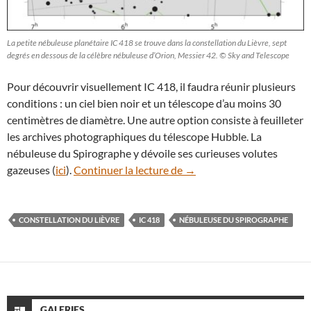
La petite nébuleuse planétaire IC 418 se trouve dans la constellation du Lièvre, sept
degrés en dessous de la célèbre nébuleuse d’Orion, Messier 42. © Sky and Telescope
Pour découvrir visuellement IC 418, il faudra réunir plusieurs
conditions : un ciel bien noir et un télescope d’au moins 30
centimètres de diamètre. Une autre option consiste à feuilleter
les archives photographiques du télescope Hubble. La
nébuleuse du Spirographe y dévoile ses curieuses volutes
Vaguelettes gazeuses dans
gazeuses (
ici
).
Continuer la lecture de
→
CONSTELLATION DU LIÈVRE
IC 418
NÉBULEUSE DU SPIROGRAPHE
GALERIES