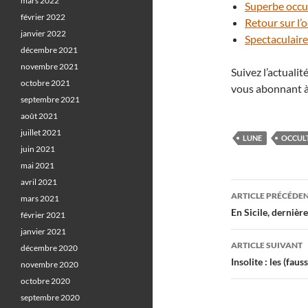
mars 2022
Superbe occul
février 2022
Retour sur l’
janvier 2022
Spectaculaire
décembre 2021
novembre 2021
Suivez l’actuali
octobre 2021
vous abonnant à
septembre 2021
août 2021
juillet 2021
LUNE
OCCUL
juin 2021
mai 2021
avril 2021
Navigati
ARTICLE PRÉCÉDE
mars 2021
des
En Sicile, dernièr
février 2021
janvier 2021
articles
ARTICLE SUIVANT
décembre 2020
Insolite : les (fau
novembre 2020
octobre 2020
septembre 2020