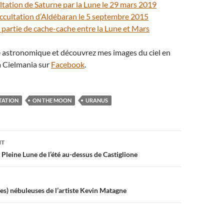
tation de Saturne par la Lune le 29 mars 2019
occultation d’Aldébaran le 5 septembre 2015
 partie de cache-cache entre la Lune et Mars
té astronomique et découvrez mes images du ciel en
 Cielmania sur
Facebook
.
TATION
ON THE MOON
URANUS
on
NT
e Pleine Lune de l’été au-dessus de Castiglione
sses) nébuleuses de l’artiste Kevin Matagne