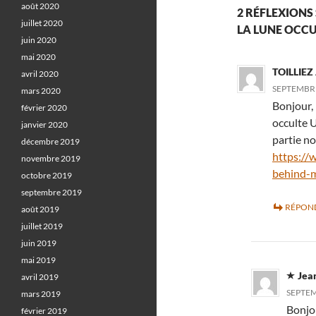
août 2020
2 RÉFLEXIONS 
juillet 2020
LA LUNE OCCU
juin 2020
mai 2020
TOILLIEZ 
avril 2020
SEPTEMBRE
mars 2020
Bonjour, 
février 2020
occulte U
janvier 2020
partie no
décembre 2019
https://
novembre 2019
behind-
octobre 2019
septembre 2019
RÉPON
août 2019
juillet 2019
juin 2019
mai 2019
Jea
avril 2019
SEPTEM
mars 2019
Bonjou
février 2019