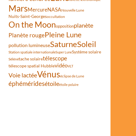
Mars
Mercure
NASA
Nouvelle Lune
Nuits-Saint-Georges
occultation
On the Moon
planète
opposition
Pleine Lune
Planète rouge
Saturne
Soleil
pollution lumineuse
Système solaire
Station spatiale internationale
Super Lune
télescope
tache solaire
Séléné
vidéo
télescope spatial Hubble
VLT
Vénus
Voie lactée
éclipse de Lune
éphémérides
étoile
étoile polaire