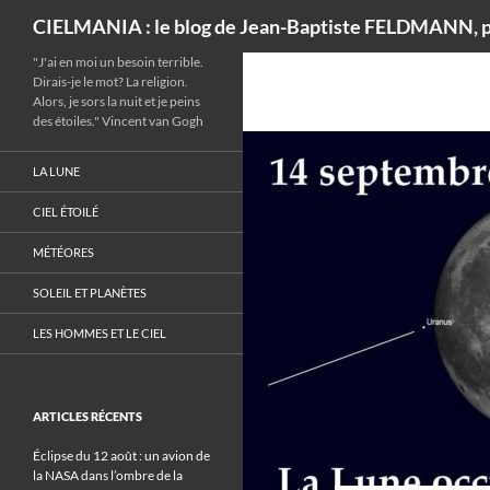
Recherche
CIELMANIA : le blog de Jean-Baptiste FELDMANN, p
"J'ai en moi un besoin terrible.
Dirais-je le mot? La religion.
Alors, je sors la nuit et je peins
des étoiles." Vincent van Gogh
LA LUNE
CIEL ÉTOILÉ
MÉTÉORES
SOLEIL ET PLANÈTES
LES HOMMES ET LE CIEL
ARTICLES RÉCENTS
Éclipse du 12 août : un avion de
la NASA dans l’ombre de la