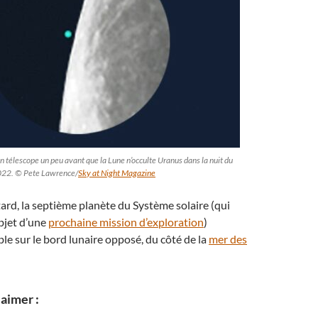
un télescope un peu avant que la Lune n’occulte Uranus dans la nuit du
022. © Pete Lawrence/
Sky at Night Magazine
ard, la septième planète du Système solaire (qui
objet d’une
prochaine mission d’exploration
)
ble sur le bord lunaire opposé, du côté de la
mer des
aimer :