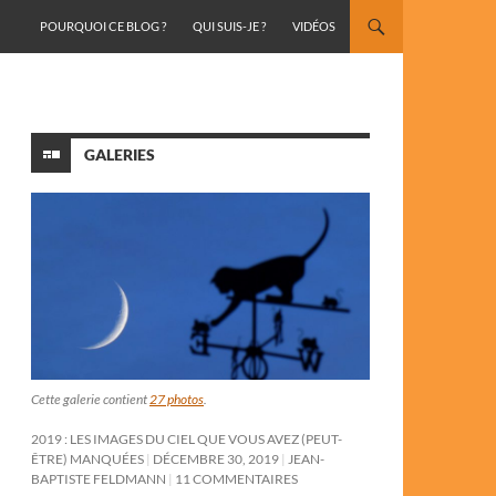
ALLER AU CONTENU
POURQUOI CE BLOG ?
QUI SUIS-JE ?
VIDÉOS
GALERIES
Cette galerie contient
27 photos
.
2019 : LES IMAGES DU CIEL QUE VOUS AVEZ (PEUT-
ÊTRE) MANQUÉES
DÉCEMBRE 30, 2019
JEAN-
BAPTISTE FELDMANN
11 COMMENTAIRES