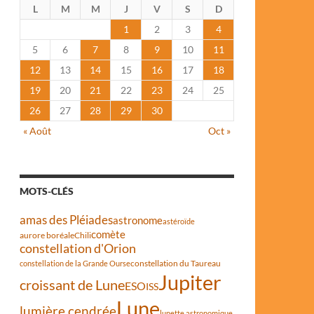
L
M
M
J
V
S
D
1
2
3
4
5
6
7
8
9
10
11
12
13
14
15
16
17
18
19
20
21
22
23
24
25
26
27
28
29
30
« Août
Oct »
MOTS-CLÉS
amas des Pléiades
astronome
astéroïde
comète
aurore boréale
Chili
constellation d'Orion
constellation du Taureau
constellation de la Grande Ourse
Jupiter
croissant de Lune
ESO
ISS
Lune
lumière cendrée
lunette astronomique