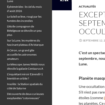
Lune
ACTUALITÉS
Éphémérides : le ciel du mois
d’août 2026
EXCEPT
Le Soleil se lève, rougi par les
SEPTEM
fumées des incendies
L’étoile compagnon de
OCCUL
Bételgeuse se dévoile un peu
plus
Sur la Lune, les mystères du
SEPTEMBRE 12, 
fascinant plateau d’Aristarque
À Céron, un grand gîte
C’est un spectac
accueille les astronomes
septembre, nous
amateurs
Lune.
Le télescope James Webb nous
dévoile la galaxie Centaurus A
L’inquiétant miroir Eärendil-1
Planète masqu
bientôt en orbite ?
Insolite : la Station spatiale du
Une occultation 
côté de Saturne
S’il n’est pas ra
Découverte de deux curieuses
étoiles (comme
i
exoplanètes “cotonneuses”
les planètes. Ce 