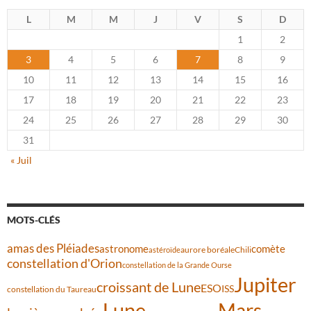
L
M
M
J
V
S
D
1
2
3
4
5
6
7
8
9
10
11
12
13
14
15
16
17
18
19
20
21
22
23
24
25
26
27
28
29
30
31
« Juil
MOTS-CLÉS
amas des Pléiades
comète
astronome
aurore boréale
astéroïde
Chili
constellation d'Orion
constellation de la Grande Ourse
Jupiter
croissant de Lune
ESO
ISS
constellation du Taureau
Lune
Mars