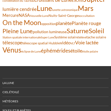
ESO
ISS
constellation du Taureau
Lune
Mars
lumière cendrée
lunette astronomique
Mercure
NASA
Nuits-Saint-Georges
Nouvelle Lune
occultation
On the Moon
planète
Planète rouge
opposition
Saturne
Soleil
Pleine Lune
pollution lumineuse
Système solaire
tache solaire
Station spatiale internationale
Séléné
Super Lune
Voie lactée
télescope
vidéo
télescope spatial Hubble
VLT
Vénus
éphémérides
étoile
éclipse de Lune
étoile polaire
LA LUNE
CIEL ÉTOILÉ
MÉTÉORES
SOLEIL ET PLANÈTES