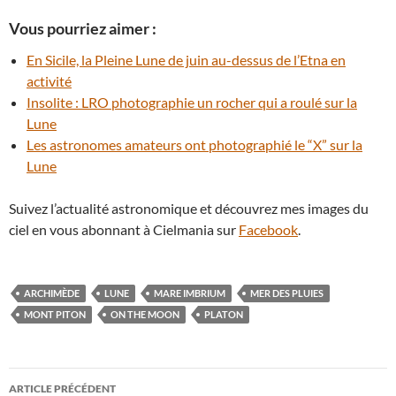
Vous pourriez aimer :
En Sicile, la Pleine Lune de juin au-dessus de l’Etna en
activité
Insolite : LRO photographie un rocher qui a roulé sur la
Lune
Les astronomes amateurs ont photographié le “X” sur la
Lune
Suivez l’actualité astronomique et découvrez mes images du
ciel en vous abonnant à Cielmania sur
Facebook
.
ARCHIMÈDE
LUNE
MARE IMBRIUM
MER DES PLUIES
MONT PITON
ON THE MOON
PLATON
Navigation
ARTICLE PRÉCÉDENT