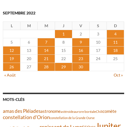
SEPTEMBRE 2022
L
M
M
J
V
S
D
1
2
3
4
5
6
7
8
9
10
11
12
13
14
15
16
17
18
19
20
21
22
23
24
25
26
27
28
29
30
« Août
Oct »
MOTS-CLÉS
amas des Pléiades
comète
astronome
aurore boréale
astéroïde
Chili
constellation d'Orion
constellation de la Grande Ourse
Jupiter
croissant de Lune