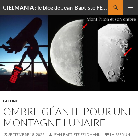
Recherche
CIELMANIA : le blog de Jean-Baptiste FELDMANN, photographe du ciel
ALLER
MENU
AU
PRINCI
CONTENU
LA LUNE
OMBRE GÉANTE POUR UNE
MONTAGNE LUNAIRE
SEPTEMBRE 18, 2022
JEAN-BAPTISTE FELDMANN
LAISSER UN