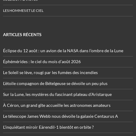
LES HOMMES ET LE CIEL
ARTICLES RÉCENTS
Éclipse du 12 août : un avion de la NASA dans l’ombre de la Lune
Éphémérides : le ciel du mois d’août 2026
Le Soleil se lève, rougi par les fumées des incendies
L’étoile compagnon de Bételgeuse se dévoile un peu plus
Sur la Lune, les mystères du fascinant plateau d’Aristarque
À Céron, un grand gîte accueille les astronomes amateurs
Le télescope James Webb nous dévoile la galaxie Centaurus A
L’inquiétant miroir Eärendil-1 bientôt en orbite ?