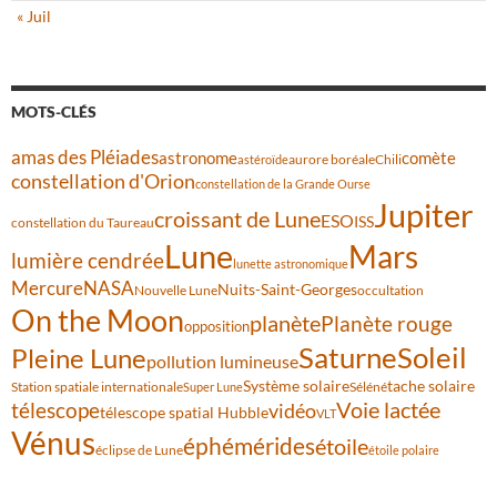
« Juil
MOTS-CLÉS
amas des Pléiades
comète
astronome
aurore boréale
astéroïde
Chili
constellation d'Orion
constellation de la Grande Ourse
Jupiter
croissant de Lune
ESO
ISS
constellation du Taureau
Lune
Mars
lumière cendrée
lunette astronomique
Mercure
NASA
Nuits-Saint-Georges
Nouvelle Lune
occultation
On the Moon
planète
Planète rouge
opposition
Saturne
Soleil
Pleine Lune
pollution lumineuse
Système solaire
tache solaire
Station spatiale internationale
Séléné
Super Lune
Voie lactée
télescope
vidéo
télescope spatial Hubble
VLT
Vénus
éphémérides
étoile
éclipse de Lune
étoile polaire