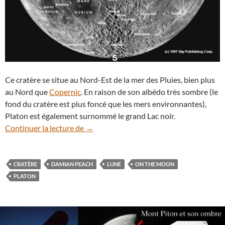
Ce cratère se situe au Nord-Est de la mer des Pluies, bien plus
au Nord que
Copernic
. En raison de son albédo très sombre (le
fond du cratère est plus foncé que les mers environnantes),
Platon est également surnommé le grand Lac noir.
Ombres géantes dans le cratère lunaire 
Continuer la lecture de
→
CRATÈRE
DAMIAN PEACH
LUNE
ON THE MOON
PLATON