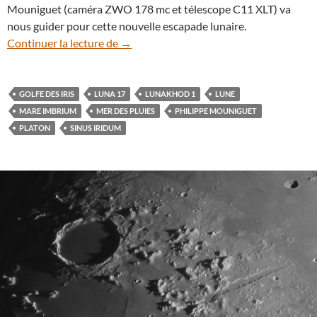
Mouniguet (caméra ZWO 178 mc et télescope C11 XLT) va
nous guider pour cette nouvelle escapade lunaire.
Paysages lunaires à explorer (7) : le Golfe
Continuer la lecture de
→
GOLFE DES IRIS
LUNA 17
LUNAKHOD 1
LUNE
MARE IMBRIUM
MER DES PLUIES
PHILIPPE MOUNIGUET
PLATON
SINUS IRIDUM