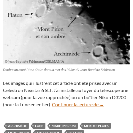
L’ombre du mont Piton s’étire dans la mer des Pluies.© Jean-Baptiste Feldmann
Les images qui illustrent cet article ont été prises avec un
Celestron Nexstar 6 SLT. J’ai installé au foyer du télescope une
webcam (pour la vue rapprochée) ou un boîtier Nikon D3200
Ombre géante po
(pour la Lune en entier).
Continuer la lecture de
→
ARCHIMÈDE
LUNE
MARE IMBRIUM
MER DES PLUIES
MONT PITON
ON THE MOON
PLATON