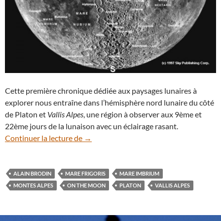
Cette première chronique dédiée aux paysages lunaires à
explorer nous entraîne dans l’hémisphère nord lunaire du côté
de Platon et
Vallis Alpes
, une région à observer aux 9ème et
22ème jours de la lunaison avec un éclairage rasant.
Paysages lunaires à explorer (1) : Platon 
Continuer la lecture de
→
ALAIN BRODIN
MARE FRIGORIS
MARE IMBRIUM
MONTES ALPES
ON THE MOON
PLATON
VALLIS ALPES