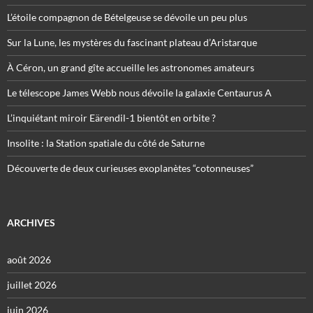
L’étoile compagnon de Bételgeuse se dévoile un peu plus
Sur la Lune, les mystères du fascinant plateau d’Aristarque
À Céron, un grand gîte accueille les astronomes amateurs
Le télescope James Webb nous dévoile la galaxie Centaurus A
L’inquiétant miroir Eärendil-1 bientôt en orbite ?
Insolite : la Station spatiale du côté de Saturne
Découverte de deux curieuses exoplanètes “cotonneuses”
ARCHIVES
août 2026
juillet 2026
juin 2026