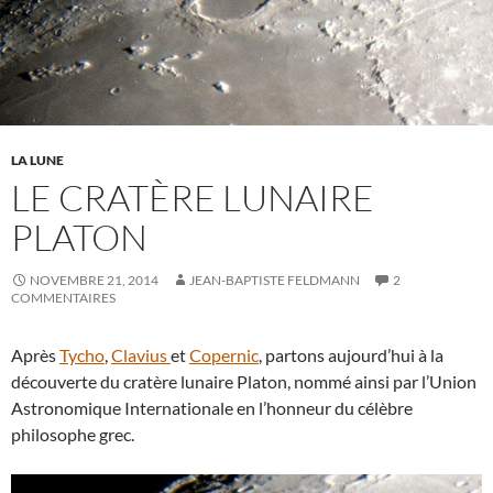
LA LUNE
LE CRATÈRE LUNAIRE
PLATON
NOVEMBRE 21, 2014
JEAN-BAPTISTE FELDMANN
2
COMMENTAIRES
Après
Tycho
,
Clavius
et
Copernic
, partons aujourd’hui à la
découverte du cratère lunaire Platon, nommé ainsi par l’Union
Astronomique Internationale en l’honneur du célèbre
philosophe grec.