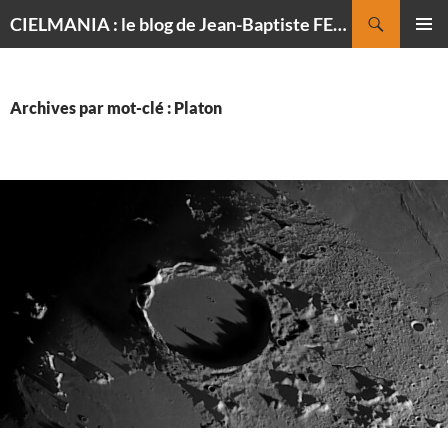
Recherche
CIELMANIA : le blog de Jean-Baptiste FELDMANN, photographe du ciel
ALLER
MENU
AU
PRINCI
CONTENU
Archives par mot-clé : Platon