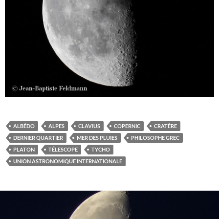
ALBÉDO
ALPES
CLAVIUS
COPERNIC
CRATÈRE
DERNIER QUARTIER
MER DES PLUIES
PHILOSOPHE GREC
PLATON
TÉLESCOPE
TYCHO
UNION ASTRONOMIQUE INTERNATIONALE