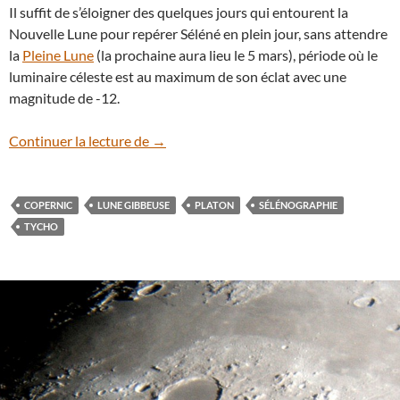
Il suffit de s’éloigner des quelques jours qui entourent la
Nouvelle Lune pour repérer Séléné en plein jour, sans attendre
la
Pleine Lune
(la prochaine aura lieu le 5 mars), période où le
luminaire céleste est au maximum de son éclat avec une
magnitude de -12.
La Lune gibbeuse en plein jour le 28 févri
Continuer la lecture de
→
COPERNIC
LUNE GIBBEUSE
PLATON
SÉLÉNOGRAPHIE
TYCHO