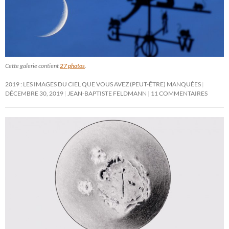
Cette galerie contient
27 photos
.
2019 : LES IMAGES DU CIEL QUE VOUS AVEZ (PEUT-ÊTRE) MANQUÉES
DÉCEMBRE 30, 2019
JEAN-BAPTISTE FELDMANN
11 COMMENTAIRES