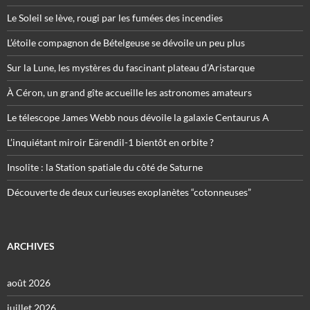
Le Soleil se lève, rougi par les fumées des incendies
L’étoile compagnon de Bételgeuse se dévoile un peu plus
Sur la Lune, les mystères du fascinant plateau d’Aristarque
À Céron, un grand gîte accueille les astronomes amateurs
Le télescope James Webb nous dévoile la galaxie Centaurus A
L’inquiétant miroir Eärendil-1 bientôt en orbite ?
Insolite : la Station spatiale du côté de Saturne
Découverte de deux curieuses exoplanètes “cotonneuses”
ARCHIVES
août 2026
juillet 2026