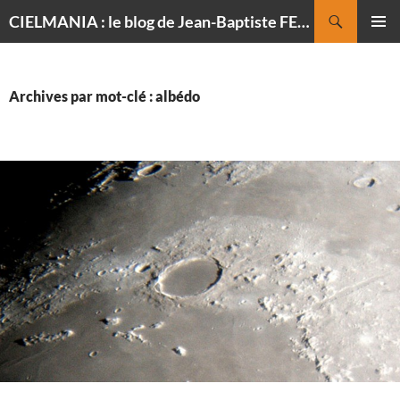
Recherche
CIELMANIA : le blog de Jean-Baptiste FELDMANN, photographe du ciel
ALLER
MENU
AU
PRINCI
CONTENU
Archives par mot-clé : albédo