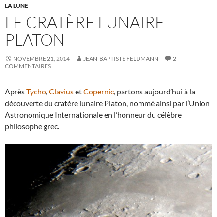
LA LUNE
LE CRATÈRE LUNAIRE
PLATON
NOVEMBRE 21, 2014
JEAN-BAPTISTE FELDMANN
2
COMMENTAIRES
Après
Tycho
,
Clavius
et
Copernic
, partons aujourd’hui à la
découverte du cratère lunaire Platon, nommé ainsi par l’Union
Astronomique Internationale en l’honneur du célèbre
philosophe grec.