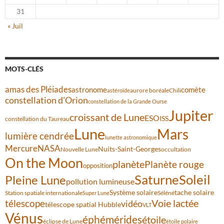
31
« Juil
MOTS-CLÉS
amas des Pléiades
comète
astronome
aurore boréale
astéroïde
Chili
constellation d'Orion
constellation de la Grande Ourse
Jupiter
croissant de Lune
ESO
ISS
constellation du Taureau
Lune
Mars
lumière cendrée
lunette astronomique
Mercure
NASA
Nuits-Saint-Georges
Nouvelle Lune
occultation
On the Moon
planète
Planète rouge
opposition
Saturne
Soleil
Pleine Lune
pollution lumineuse
Système solaire
tache solaire
Station spatiale internationale
Séléné
Super Lune
Voie lactée
télescope
vidéo
télescope spatial Hubble
VLT
Vénus
éphémérides
étoile
éclipse de Lune
étoile polaire