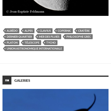
ALBÉDO
ALPES
CLAVIUS
COPERNIC
CRATÈRE
DERNIER QUARTIER
MER DES PLUIES
PHILOSOPHE GREC
PLATON
TÉLESCOPE
TYCHO
UNION ASTRONOMIQUE INTERNATIONALE
GALERIES