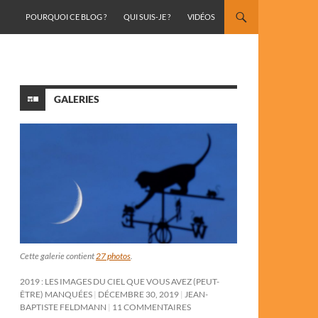
ALLER AU CONTENU
POURQUOI CE BLOG ?
QUI SUIS-JE ?
VIDÉOS
GALERIES
Cette galerie contient
27 photos
.
2019 : LES IMAGES DU CIEL QUE VOUS AVEZ (PEUT-
ÊTRE) MANQUÉES
DÉCEMBRE 30, 2019
JEAN-
BAPTISTE FELDMANN
11 COMMENTAIRES