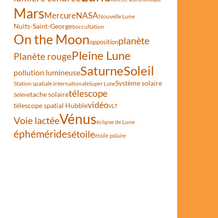
Mars
Mercure
NASA
Nouvelle Lune
Nuits-Saint-Georges
occultation
On the Moon
planète
opposition
Pleine Lune
Planète rouge
Saturne
Soleil
pollution lumineuse
Système solaire
Station spatiale internationale
Super Lune
télescope
tache solaire
Séléné
vidéo
télescope spatial Hubble
VLT
Vénus
Voie lactée
éclipse de Lune
éphémérides
étoile
étoile polaire