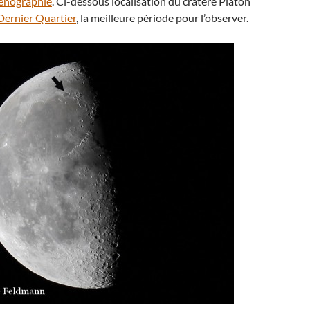
lénographie
. Ci-dessous localisation du cratère Platon
Dernier Quartier
, la meilleure période pour l’observer.