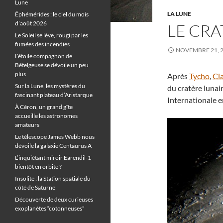
Lune
LA LUNE
Éphémérides : le ciel du mois
d’août 2026
LE CRA
Le Soleil se lève, rougi par les
fumées des incendies
NOVEMBRE 21, 
L’étoile compagnon de
Bételgeuse se dévoile un peu
plus
Après
Tycho
,
Cl
Sur la Lune, les mystères du
du cratère luna
fascinant plateau d’Aristarque
Internationale e
À Céron, un grand gîte
accueille les astronomes
amateurs
Le télescope James Webb nous
dévoile la galaxie Centaurus A
L’inquiétant miroir Eärendil-1
bientôt en orbite ?
Insolite : la Station spatiale du
côté de Saturne
Découverte de deux curieuses
exoplanètes “cotonneuses”