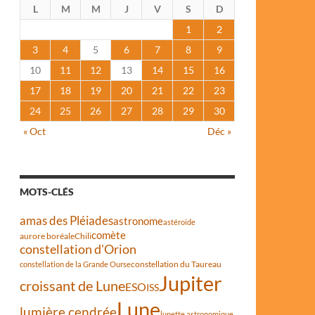
L
M
M
J
V
S
D
1
2
3
4
5
6
7
8
9
10
11
12
13
14
15
16
17
18
19
20
21
22
23
24
25
26
27
28
29
30
« Oct
Déc »
MOTS-CLÉS
amas des Pléiades
astronome
astéroïde
comète
aurore boréale
Chili
constellation d'Orion
constellation du Taureau
constellation de la Grande Ourse
Jupiter
croissant de Lune
ESO
ISS
Lune
lumière cendrée
lunette astronomique