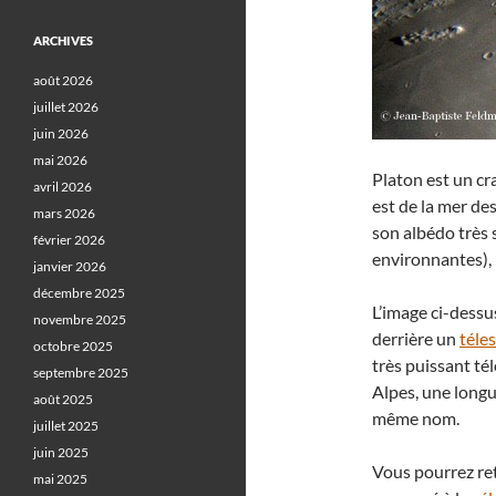
ARCHIVES
août 2026
juillet 2026
juin 2026
mai 2026
Platon est un cr
avril 2026
est de la mer de
mars 2026
son albédo très 
février 2026
environnantes), 
janvier 2026
décembre 2025
L’image ci-dessu
novembre 2025
derrière un
téle
octobre 2025
très puissant té
septembre 2025
Alpes, une longu
août 2025
même nom.
juillet 2025
juin 2025
Vous pourrez ret
mai 2025