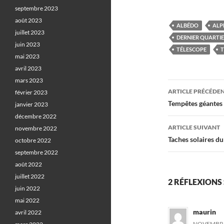
septembre 2023
août 2023
ALBÉDO
ALP
juillet 2023
DERNIER QUARTI
juin 2023
TÉLESCOPE
mai 2023
avril 2023
mars 2023
Navigati
ARTICLE PRÉCÉDE
février 2023
des
Tempêtes géantes
janvier 2023
décembre 2022
articles
ARTICLE SUIVANT
novembre 2022
Taches solaires d
octobre 2022
septembre 2022
août 2022
juillet 2022
2 RÉFLEXIONS
juin 2022
mai 2022
maurin
avril 2022
NOVEMBRE 