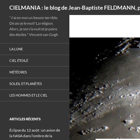
Recherche
CIELMANIA : le blog de Jean-Baptiste FELDMANN, p
"J'ai en moi un besoin terrible.
Dirais-je le mot? La religion.
Alors, je sors la nuit et je peins
des étoiles." Vincent van Gogh
LA LUNE
CIEL ÉTOILÉ
MÉTÉORES
SOLEIL ET PLANÈTES
LES HOMMES ET LE CIEL
ARTICLES RÉCENTS
Éclipse du 12 août : un avion de
la NASA dans l’ombre de la