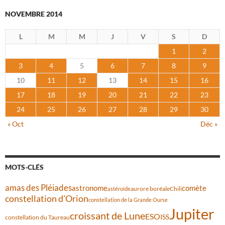
NOVEMBRE 2014
L
M
M
J
V
S
D
1
2
3
4
5
6
7
8
9
10
11
12
13
14
15
16
17
18
19
20
21
22
23
24
25
26
27
28
29
30
« Oct
Déc »
MOTS-CLÉS
amas des Pléiades
comète
astronome
aurore boréale
astéroïde
Chili
constellation d'Orion
constellation de la Grande Ourse
Jupiter
croissant de Lune
ESO
ISS
constellation du Taureau