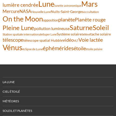
Lune
Mars
lumière cendrée
lunette astronomique
Mercure
NASA
Nuits-Saint-Georges
Nouvelle Lune
occultation
On the Moon
planète
Planète rouge
opposition
Saturne
Soleil
Pleine Lune
pollution lumineuse
Système solaire
tache solaire
Station spatiale internationale
Séléné
Super Lune
Voie lactée
télescope
vidéo
télescope spatial Hubble
VLT
Vénus
éphémérides
étoile
éclipse de Lune
étoile polaire
LA LUNE
CIEL ÉTOILÉ
MÉTÉORES
SOLEIL ET PLANÈTES