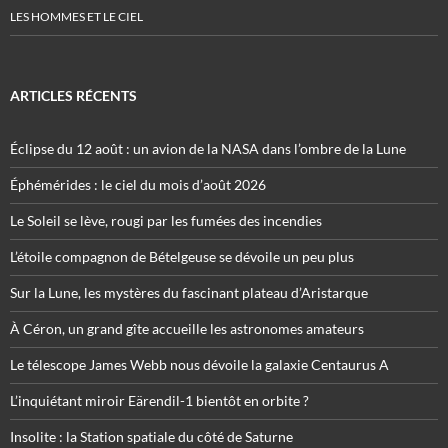
LES HOMMES ET LE CIEL
ARTICLES RÉCENTS
Éclipse du 12 août : un avion de la NASA dans l’ombre de la Lune
Éphémérides : le ciel du mois d’août 2026
Le Soleil se lève, rougi par les fumées des incendies
L’étoile compagnon de Bételgeuse se dévoile un peu plus
Sur la Lune, les mystères du fascinant plateau d’Aristarque
À Céron, un grand gîte accueille les astronomes amateurs
Le télescope James Webb nous dévoile la galaxie Centaurus A
L’inquiétant miroir Eärendil-1 bientôt en orbite ?
Insolite : la Station spatiale du côté de Saturne