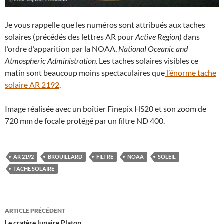
Je vous rappelle que les numéros sont attribués aux taches
solaires (précédés des lettres AR pour
Active Region
) dans
l’ordre d’apparition par la NOAA,
National Oceanic and
Atmospheric Administration
. Les taches solaires visibles ce
matin sont beaucoup moins spectaculaires que
l’énorme tache
solaire AR 2192
.
Image réalisée avec un boîtier Finepix HS20 et son zoom de
720 mm de focale protégé par un filtre ND 400.
AR 2192
BROUILLARD
FILTRE
NOAA
SOLEIL
TACHE SOLAIRE
Navigation
ARTICLE PRÉCÉDENT
Le cratère lunaire Platon