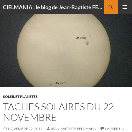
Recherche
CIELMANIA : le blog de Jean-Baptiste FELDMANN, photographe du ciel
ALLER
MENU
AU
PRINCI
CONTENU
SOLEIL ET PLANÈTES
TACHES SOLAIRES DU 22
NOVEMBRE
NOVEMBRE 22, 2014
JEAN-BAPTISTE FELDMANN
LAISSER UN