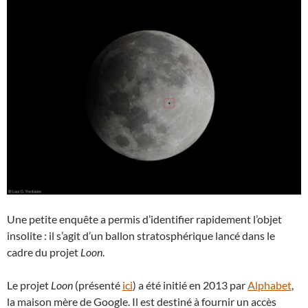
Une petite enquête a permis d’identifier rapidement l’objet
insolite : il s’agit d’un ballon stratosphérique lancé dans le
cadre du projet
Loon
.
Le projet
Loon
(présenté
ici
) a été initié en 2013 par
Alphabet
,
la maison mère de Google. Il est destiné à fournir un accès