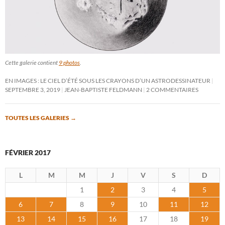
Cette galerie contient
9 photos
.
EN IMAGES : LE CIEL D’ÉTÉ SOUS LES CRAYONS D’UN ASTRODESSINATEUR
SEPTEMBRE 3, 2019
JEAN-BAPTISTE FELDMANN
2 COMMENTAIRES
TOUTES LES GALERIES
→
FÉVRIER 2017
L
M
M
J
V
S
D
1
2
3
4
5
6
7
8
9
10
11
12
13
14
15
16
17
18
19