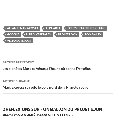
ALLAN RENAN ACOSTA
ALPHABET
ÉCLIPSE PARTIELLE DE LUNE
GOOGLE
LUIS G. VERDIALES
PROJET LOON
TOM BAILEY
VICTOR C. ROGUS
Navigation
ARTICLE PRÉCÉDENT
des
Les planètes Mars et Vénus à l’heure où sonne l’Angélus
articles
ARTICLE SUIVANT
Mars Express survole le pôle nord de la Planète rouge
2 RÉFLEXIONS SUR « UN BALLON DU PROJET LOON
PHOTOGRAPHIÉ DEVANT LA LUNE »