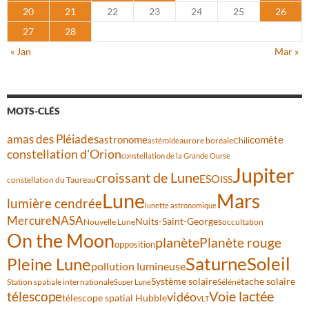
20
21
22
23
24
25
26
27
28
« Jan
Mar »
MOTS-CLÉS
amas des Pléiades
comète
astronome
aurore boréale
astéroïde
Chili
constellation d'Orion
constellation de la Grande Ourse
Jupiter
croissant de Lune
ESO
ISS
constellation du Taureau
Lune
Mars
lumière cendrée
lunette astronomique
Mercure
NASA
Nuits-Saint-Georges
Nouvelle Lune
occultation
On the Moon
planète
Planète rouge
opposition
Saturne
Soleil
Pleine Lune
pollution lumineuse
Système solaire
tache solaire
Station spatiale internationale
Séléné
Super Lune
Voie lactée
télescope
vidéo
télescope spatial Hubble
VLT