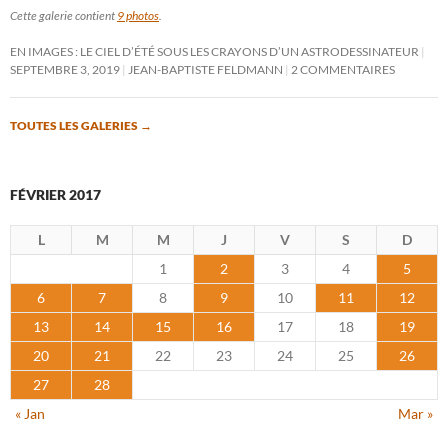
Cette galerie contient
9 photos
.
EN IMAGES : LE CIEL D’ÉTÉ SOUS LES CRAYONS D’UN ASTRODESSINATEUR
SEPTEMBRE 3, 2019
JEAN-BAPTISTE FELDMANN
2 COMMENTAIRES
TOUTES LES GALERIES
→
FÉVRIER 2017
L
M
M
J
V
S
D
1
2
3
4
5
6
7
8
9
10
11
12
13
14
15
16
17
18
19
20
21
22
23
24
25
26
27
28
« Jan
Mar »