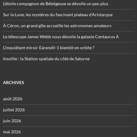
L’étoile compagnon de Bételgeuse se dévoile un peu plus
Sur la Lune, les mystères du fascinant plateau d’Aristarque
À Céron, un grand gîte accueille les astronomes amateurs
Le télescope James Webb nous dévoile la galaxie Centaurus A
L’inquiétant miroir Eärendil-1 bientôt en orbite ?
Insolite : la Station spatiale du côté de Saturne
ARCHIVES
août 2026
juillet 2026
juin 2026
mai 2026