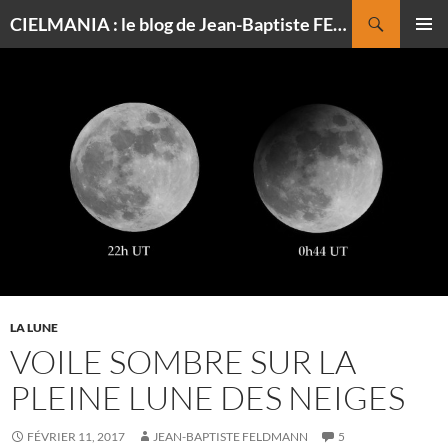
Recherche
CIELMANIA : le blog de Jean-Baptiste FELDMANN, photographe du ciel
ALLER
MENU
AU
PRINCI
CONTENU
LA LUNE
VOILE SOMBRE SUR LA
PLEINE LUNE DES NEIGES
FÉVRIER 11, 2017
JEAN-BAPTISTE FELDMANN
5