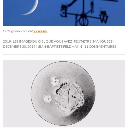
Cette galerie contient
27 photos
.
2019 : LES IMAGES DU CIEL QUE VOUS AVEZ (PEUT-ÊTRE) MANQUÉES
DÉCEMBRE 30, 2019
JEAN-BAPTISTE FELDMANN
11 COMMENTAIRES