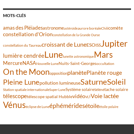
MOTS-CLÉS
amas des Pléiades
comète
astronome
aurore boréale
astéroïde
Chili
constellation d'Orion
constellation de la Grande Ourse
Jupiter
croissant de Lune
ESO
ISS
constellation du Taureau
Lune
Mars
lumière cendrée
lunette astronomique
Mercure
NASA
Nuits-Saint-Georges
Nouvelle Lune
occultation
On the Moon
planète
Planète rouge
opposition
Saturne
Soleil
Pleine Lune
pollution lumineuse
Système solaire
tache solaire
Station spatiale internationale
Séléné
Super Lune
Voie lactée
télescope
vidéo
télescope spatial Hubble
VLT
Vénus
éphémérides
étoile
éclipse de Lune
étoile polaire