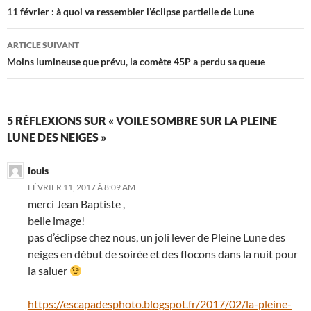
des
11 février : à quoi va ressembler l’éclipse partielle de Lune
articles
ARTICLE SUIVANT
Moins lumineuse que prévu, la comète 45P a perdu sa queue
5 RÉFLEXIONS SUR « VOILE SOMBRE SUR LA PLEINE
LUNE DES NEIGES »
louis
FÉVRIER 11, 2017 À 8:09 AM
merci Jean Baptiste ,
belle image!
pas d’éclipse chez nous, un joli lever de Pleine Lune des
neiges en début de soirée et des flocons dans la nuit pour
la saluer
https://escapadesphoto.blogspot.fr/2017/02/la-pleine-