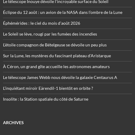
Le télescope Inouye dévoile l’incroyable surface du Soleil
Éclipse du 12 août : un avion de la NASA dans l’ombre de la Lune
Éphémérides : le ciel du mois d’août 2026
Le Soleil se lève, rougi par les fumées des incendies
L’étoile compagnon de Bételgeuse se dévoile un peu plus
Sur la Lune, les mystères du fascinant plateau d’Aristarque
À Céron, un grand gîte accueille les astronomes amateurs
Le télescope James Webb nous dévoile la galaxie Centaurus A
L’inquiétant miroir Eärendil-1 bientôt en orbite ?
Insolite : la Station spatiale du côté de Saturne
ARCHIVES