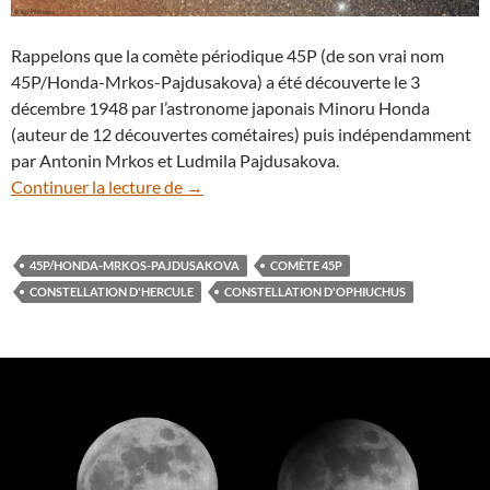
Rappelons que la comète périodique 45P (de son vrai nom
45P/Honda-Mrkos-Pajdusakova) a été découverte le 3
décembre 1948 par l’astronome japonais Minoru Honda
(auteur de 12 découvertes cométaires) puis indépendamment
par Antonin Mrkos et Ludmila Pajdusakova.
Moins lumineuse que prévu, la comète 4
Continuer la lecture de
→
45P/HONDA-MRKOS-PAJDUSAKOVA
COMÈTE 45P
CONSTELLATION D'HERCULE
CONSTELLATION D'OPHIUCHUS