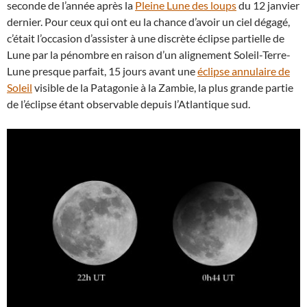
seconde de l’année après la
Pleine Lune des loups
du 12 janvier
dernier. Pour ceux qui ont eu la chance d’avoir un ciel dégagé,
c’était l’occasion d’assister à une discrète éclipse partielle de
Lune par la pénombre en raison d’un alignement Soleil-Terre-
Lune presque parfait, 15 jours avant une
éclipse annulaire de
Soleil
visible de la Patagonie à la Zambie, la plus grande partie
de l’éclipse étant observable depuis l’Atlantique sud.