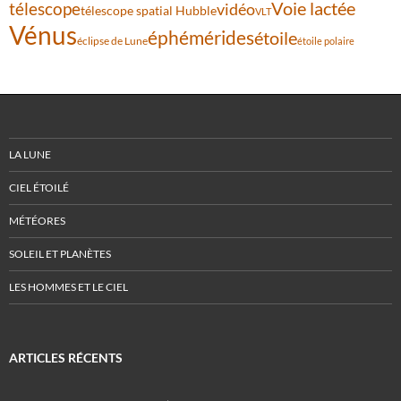
Voie lactée
télescope
vidéo
télescope spatial Hubble
VLT
Vénus
éphémérides
étoile
éclipse de Lune
étoile polaire
LA LUNE
CIEL ÉTOILÉ
MÉTÉORES
SOLEIL ET PLANÈTES
LES HOMMES ET LE CIEL
ARTICLES RÉCENTS