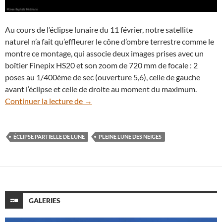
Au cours de l’éclipse lunaire du 11 février, notre satellite
naturel n’a fait qu’effleurer le cône d’ombre terrestre comme le
montre ce montage, qui associe deux images prises avec un
boîtier Finepix HS20 et son zoom de 720 mm de focale : 2
poses au 1/400ème de sec (ouverture 5,6), celle de gauche
avant l’éclipse et celle de droite au moment du maximum.
Voile sombre sur la Pleine Lune des neig
Continuer la lecture de
→
ÉCLIPSE PARTIELLE DE LUNE
PLEINE LUNE DES NEIGES
GALERIES