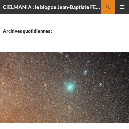
Recherche
CIELMANIA : le blog de Jean-Baptiste FELDMANN, photographe du ciel
ALLER
MENU
AU
PRINCI
CONTENU
Archives quotidiennes :