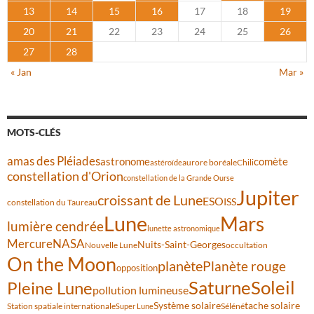
13
14
15
16
17
18
19
20
21
22
23
24
25
26
27
28
« Jan
Mar »
MOTS-CLÉS
amas des Pléiades
comète
astronome
aurore boréale
astéroïde
Chili
constellation d'Orion
constellation de la Grande Ourse
Jupiter
croissant de Lune
ESO
ISS
constellation du Taureau
Lune
Mars
lumière cendrée
lunette astronomique
Mercure
NASA
Nuits-Saint-Georges
Nouvelle Lune
occultation
On the Moon
planète
Planète rouge
opposition
Saturne
Soleil
Pleine Lune
pollution lumineuse
Système solaire
tache solaire
Station spatiale internationale
Séléné
Super Lune