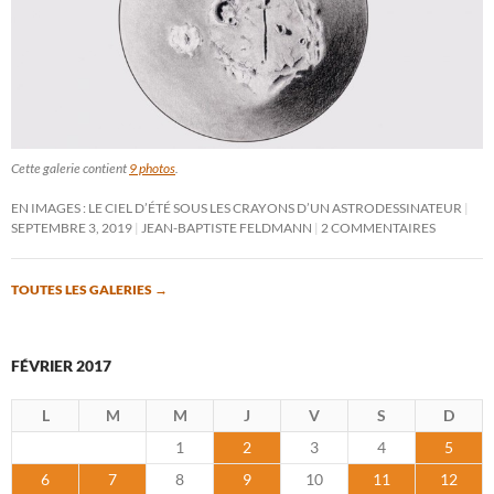
Cette galerie contient
9 photos
.
EN IMAGES : LE CIEL D’ÉTÉ SOUS LES CRAYONS D’UN ASTRODESSINATEUR
SEPTEMBRE 3, 2019
JEAN-BAPTISTE FELDMANN
2 COMMENTAIRES
TOUTES LES GALERIES
→
FÉVRIER 2017
L
M
M
J
V
S
D
1
2
3
4
5
6
7
8
9
10
11
12