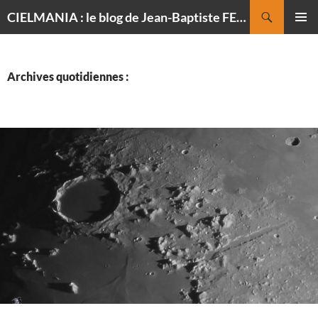
Recherche
CIELMANIA : le blog de Jean-Baptiste FELDMANN, photographe du ciel
ALLER
MENU
AU
PRINCI
CONTENU
Archives quotidiennes :