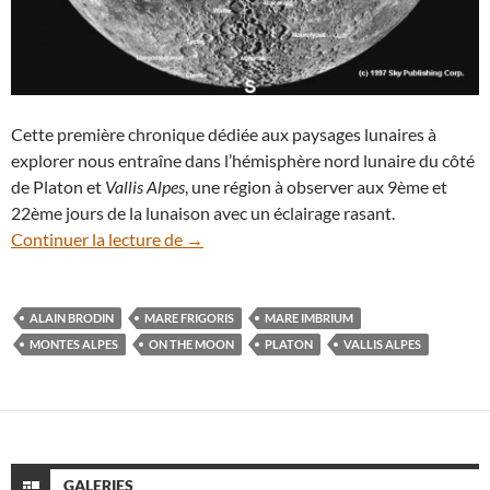
Cette première chronique dédiée aux paysages lunaires à
explorer nous entraîne dans l’hémisphère nord lunaire du côté
de Platon et
Vallis Alpes
, une région à observer aux 9ème et
22ème jours de la lunaison avec un éclairage rasant.
Paysages lunaires à explorer (1) : Platon 
Continuer la lecture de
→
ALAIN BRODIN
MARE FRIGORIS
MARE IMBRIUM
MONTES ALPES
ON THE MOON
PLATON
VALLIS ALPES
GALERIES