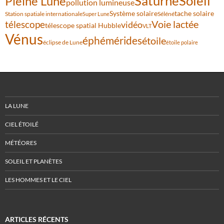
Saturne
Soleil
Pleine Lune
pollution lumineuse
Système solaire
tache solaire
Station spatiale internationale
Séléné
Super Lune
Voie lactée
télescope
vidéo
télescope spatial Hubble
VLT
Vénus
éphémérides
étoile
éclipse de Lune
étoile polaire
LA LUNE
CIEL ÉTOILÉ
MÉTÉORES
SOLEIL ET PLANÈTES
LES HOMMES ET LE CIEL
ARTICLES RÉCENTS