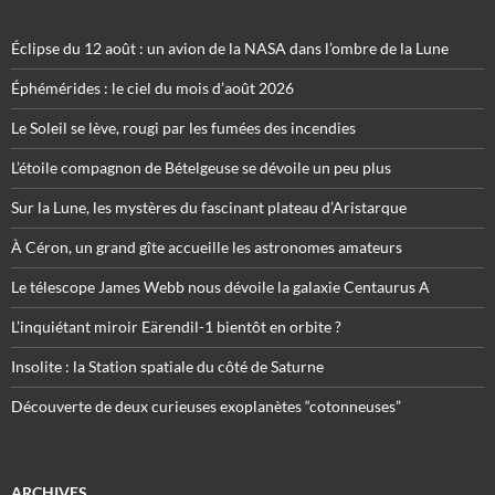
Éclipse du 12 août : un avion de la NASA dans l’ombre de la Lune
Éphémérides : le ciel du mois d’août 2026
Le Soleil se lève, rougi par les fumées des incendies
L’étoile compagnon de Bételgeuse se dévoile un peu plus
Sur la Lune, les mystères du fascinant plateau d’Aristarque
À Céron, un grand gîte accueille les astronomes amateurs
Le télescope James Webb nous dévoile la galaxie Centaurus A
L’inquiétant miroir Eärendil-1 bientôt en orbite ?
Insolite : la Station spatiale du côté de Saturne
Découverte de deux curieuses exoplanètes “cotonneuses”
ARCHIVES