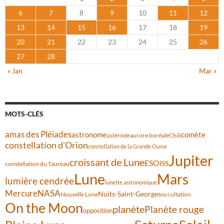
6
7
8
9
10
11
12
13
14
15
16
17
18
19
20
21
22
23
24
25
26
27
28
« Jan
Mar »
MOTS-CLÉS
amas des Pléiades
comète
astronome
aurore boréale
astéroïde
Chili
constellation d'Orion
constellation de la Grande Ourse
Jupiter
croissant de Lune
ESO
ISS
constellation du Taureau
Lune
Mars
lumière cendrée
lunette astronomique
Mercure
NASA
Nuits-Saint-Georges
Nouvelle Lune
occultation
On the Moon
planète
Planète rouge
opposition