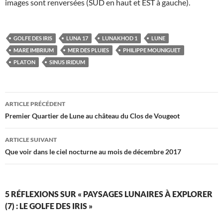
images sont renversées (SUD en haut et EST à gauche).
GOLFE DES IRIS
LUNA 17
LUNAKHOD 1
LUNE
MARE IMBRIUM
MER DES PLUIES
PHILIPPE MOUNIGUET
PLATON
SINUS IRIDUM
Navigation
ARTICLE PRÉCÉDENT
des
Premier Quartier de Lune au château du Clos de Vougeot
articles
ARTICLE SUIVANT
Que voir dans le ciel nocturne au mois de décembre 2017
5 RÉFLEXIONS SUR « PAYSAGES LUNAIRES À EXPLORER
(7) : LE GOLFE DES IRIS »