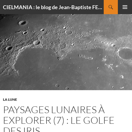
Recherche
CIELMANIA : le blog de Jean-Baptiste FELDMANN, photographe du ciel
ALLER
MENU
AU
PRINCI
CONTENU
LA LUNE
PAYSAGES LUNAIRES À
EXPLORER (7) : LE GOLFE
DES IRIS