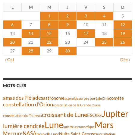
L
M
M
J
V
S
D
1
2
3
4
5
6
7
8
9
10
11
12
13
14
15
16
17
18
19
20
21
22
23
24
25
26
27
28
29
30
« Oct
Déc »
MOTS-CLÉS
amas des Pléiades
comète
astronome
aurore boréale
astéroïde
Chili
constellation d'Orion
constellation de la Grande Ourse
Jupiter
croissant de Lune
ESO
ISS
constellation du Taureau
Lune
Mars
lumière cendrée
lunette astronomique
Mercure
NASA
Nuits-Saint-Georges
Nouvelle Lune
occultation