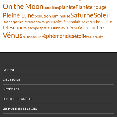
On the Moon
planète
Planète rouge
opposition
Saturne
Soleil
Pleine Lune
pollution lumineuse
Système solaire
tache solaire
Station spatiale internationale
Séléné
Super Lune
Voie lactée
télescope
vidéo
télescope spatial Hubble
VLT
Vénus
éphémérides
étoile
éclipse de Lune
étoile polaire
LA LUNE
CIEL ÉTOILÉ
MÉTÉORES
SOLEIL ET PLANÈTES
LES HOMMES ET LE CIEL