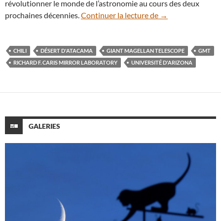
révolutionner le monde de l’astronomie au cours des deux
Lancement de la f
prochaines décennies.
Continuer la lecture de
→
CHILI
DÉSERT D'ATACAMA
GIANT MAGELLAN TELESCOPE
GMT
RICHARD F. CARIS MIRROR LABORATORY
UNIVERSITÉ D'ARIZONA
GALERIES