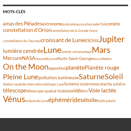
MOTS-CLÉS
amas des Pléiades
comète
astronome
aurore boréale
astéroïde
Chili
constellation d'Orion
constellation de la Grande Ourse
Jupiter
croissant de Lune
ESO
ISS
constellation du Taureau
Lune
Mars
lumière cendrée
lunette astronomique
Mercure
NASA
Nuits-Saint-Georges
Nouvelle Lune
occultation
On the Moon
planète
Planète rouge
opposition
Saturne
Soleil
Pleine Lune
pollution lumineuse
Système solaire
tache solaire
Station spatiale internationale
Séléné
Super Lune
Voie lactée
télescope
vidéo
télescope spatial Hubble
VLT
Vénus
éphémérides
étoile
éclipse de Lune
étoile polaire