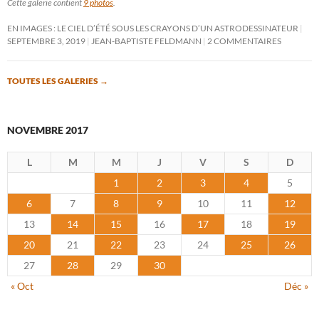
Cette galerie contient
9 photos
.
EN IMAGES : LE CIEL D’ÉTÉ SOUS LES CRAYONS D’UN ASTRODESSINATEUR
SEPTEMBRE 3, 2019
JEAN-BAPTISTE FELDMANN
2 COMMENTAIRES
TOUTES LES GALERIES
→
NOVEMBRE 2017
L
M
M
J
V
S
D
1
2
3
4
5
6
7
8
9
10
11
12
13
14
15
16
17
18
19
20
21
22
23
24
25
26
27
28
29
30
« Oct
Déc »