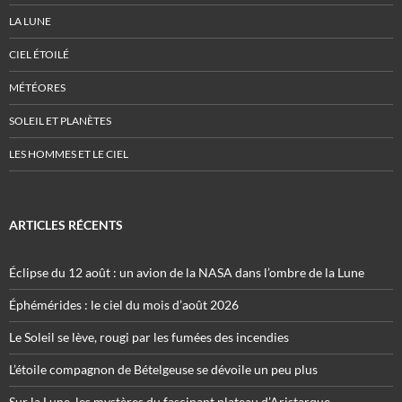
LA LUNE
CIEL ÉTOILÉ
MÉTÉORES
SOLEIL ET PLANÈTES
LES HOMMES ET LE CIEL
ARTICLES RÉCENTS
Éclipse du 12 août : un avion de la NASA dans l’ombre de la Lune
Éphémérides : le ciel du mois d’août 2026
Le Soleil se lève, rougi par les fumées des incendies
L’étoile compagnon de Bételgeuse se dévoile un peu plus
Sur la Lune, les mystères du fascinant plateau d’Aristarque