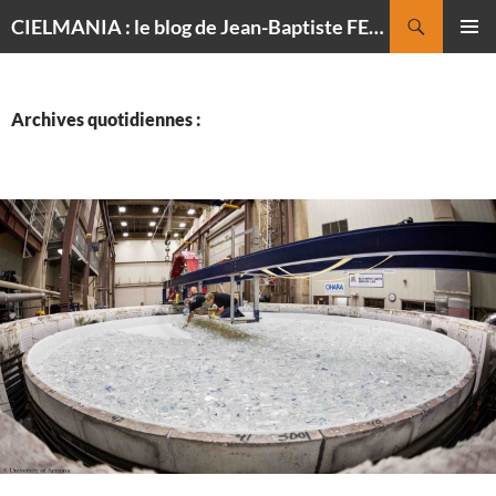
Recherche
CIELMANIA : le blog de Jean-Baptiste FELDMANN, photographe du ciel
ALLER
MENU
AU
PRINCI
CONTENU
Archives quotidiennes :