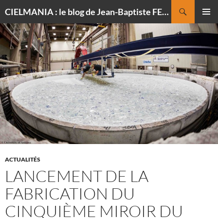
Recherche
CIELMANIA : le blog de Jean-Baptiste FELDMANN, photographe du ciel
ALLER
MENU
AU
PRINCI
CONTENU
ACTUALITÉS
LANCEMENT DE LA
FABRICATION DU
CINQUIÈME MIROIR DU