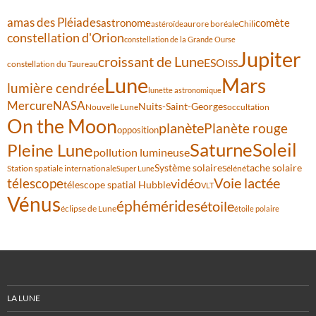
amas des Pléiades
comète
astronome
aurore boréale
astéroïde
Chili
constellation d'Orion
constellation de la Grande Ourse
Jupiter
croissant de Lune
ESO
ISS
constellation du Taureau
Lune
Mars
lumière cendrée
lunette astronomique
Mercure
NASA
Nuits-Saint-Georges
Nouvelle Lune
occultation
On the Moon
planète
Planète rouge
opposition
Saturne
Soleil
Pleine Lune
pollution lumineuse
Système solaire
tache solaire
Station spatiale internationale
Séléné
Super Lune
Voie lactée
télescope
vidéo
télescope spatial Hubble
VLT
Vénus
éphémérides
étoile
éclipse de Lune
étoile polaire
LA LUNE