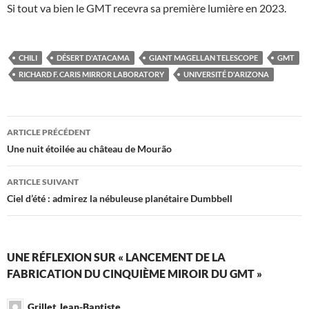
Si tout va bien le GMT recevra sa première lumière en 2023.
CHILI
DÉSERT D'ATACAMA
GIANT MAGELLAN TELESCOPE
GMT
RICHARD F. CARIS MIRROR LABORATORY
UNIVERSITÉ D'ARIZONA
Navigation
ARTICLE PRÉCÉDENT
des
Une nuit étoilée au château de Mourão
articles
ARTICLE SUIVANT
Ciel d’été : admirez la nébuleuse planétaire Dumbbell
UNE RÉFLEXION SUR « LANCEMENT DE LA
FABRICATION DU CINQUIÈME MIROIR DU GMT »
Grillet Jean-Baptiste