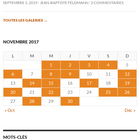
SEPTEMBRE 3, 2019
JEAN-BAPTISTE FELDMANN
2 COMMENTAIRES
TOUTES LES GALERIES
→
NOVEMBRE 2017
L
M
M
J
V
S
D
1
2
3
4
5
6
7
8
9
10
11
12
13
14
15
16
17
18
19
20
21
22
23
24
25
26
27
28
29
30
« Oct
Déc »
MOTS-CLÉS