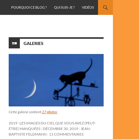
ALLER AU CONTENU
POURQUOI CE BLOG ?
QUI SUIS-JE ?
VIDÉOS
GALERIES
Cette galerie contient
27 photos
.
2019 : LES IMAGES DU CIEL QUE VOUS AVEZ (PEUT-
ÊTRE) MANQUÉES
DÉCEMBRE 30, 2019
JEAN-
BAPTISTE FELDMANN
11 COMMENTAIRES