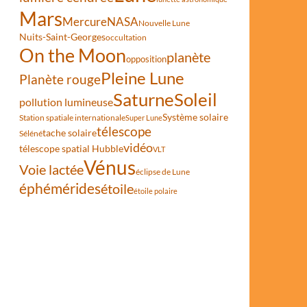
Mars
Mercure
NASA
Nouvelle Lune
Nuits-Saint-Georges
occultation
On the Moon
planète
opposition
Pleine Lune
Planète rouge
Saturne
Soleil
pollution lumineuse
Système solaire
Station spatiale internationale
Super Lune
télescope
tache solaire
Séléné
vidéo
télescope spatial Hubble
VLT
Vénus
Voie lactée
éclipse de Lune
éphémérides
étoile
étoile polaire