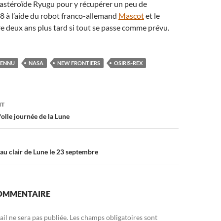
l’astéroïde Ryugu pour y récupérer un peu de
8 à l’aide du robot franco-allemand
Mascot
et le
e deux ans plus tard si tout se passe comme prévu.
BENNU
NASA
NEW FRONTIERS
OSIRIS-REX
on
NT
folle journée de la Lune
au clair de Lune le 23 septembre
COMMENTAIRE
il ne sera pas publiée.
Les champs obligatoires sont