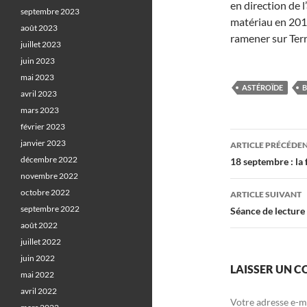
en direction de 
septembre 2023
matériau en 201
août 2023
ramener sur Terr
juillet 2023
juin 2023
mai 2023
ASTÉROÏDE
avril 2023
mars 2023
février 2023
Navigati
janvier 2023
ARTICLE PRÉCÉDE
des
décembre 2022
18 septembre : la 
novembre 2022
articles
octobre 2022
ARTICLE SUIVANT
septembre 2022
Séance de lecture 
août 2022
juillet 2022
juin 2022
LAISSER UN 
mai 2022
avril 2022
Votre adresse e-ma