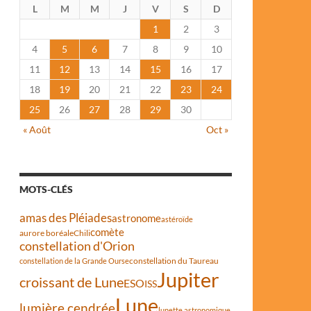
L
M
M
J
V
S
D
1
2
3
4
5
6
7
8
9
10
11
12
13
14
15
16
17
18
19
20
21
22
23
24
25
26
27
28
29
30
« Août
Oct »
MOTS-CLÉS
amas des Pléiades
astronome
astéroïde
comète
aurore boréale
Chili
constellation d'Orion
constellation du Taureau
constellation de la Grande Ourse
Jupiter
croissant de Lune
ESO
ISS
Lune
lumière cendrée
lunette astronomique