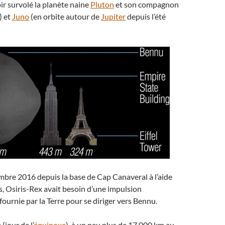
ir survolé la planète naine
Pluton
et son compagnon
) et
Juno
(en orbite autour de
Jupiter
depuis l’été
mbre 2016 depuis la base de Cap Canaveral à l’aide
s, Osiris-Rex avait besoin d’une impulsion
ournie par la Terre pour se diriger vers Bennu.
(jour de l’
équinoxe
), à un peu plus de 17.000 km au-