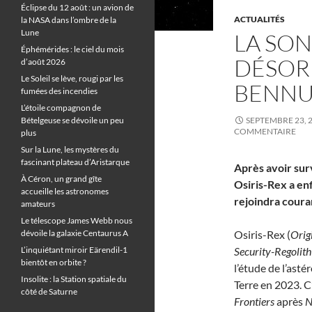
Éclipse du 12 août : un avion de
ACTUALITÉS
la NASA dans l’ombre de la
Lune
LA SON
Éphémérides : le ciel du mois
DÉSORM
d’août 2026
Le Soleil se lève, rougi par les
BENN
fumées des incendies
L’étoile compagnon de
Bételgeuse se dévoile un peu
SEPTEMBRE 23, 
COMMENTAIRE
plus
Sur la Lune, les mystères du
fascinant plateau d’Aristarque
Après avoir sur
À Céron, un grand gîte
Osiris-Rex a enf
accueille les astronomes
rejoindra coura
amateurs
Le télescope James Webb nous
dévoile la galaxie Centaurus A
Osiris-Rex (
Orig
L’inquiétant miroir Eärendil-1
Security-Regolith
bientôt en orbite ?
l’étude de l’asté
Insolite : la Station spatiale du
Terre en 2023. C
côté de Saturne
Frontiers
après
N