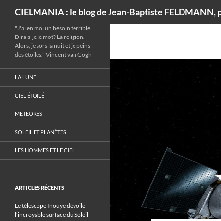
Recherche
CIELMANIA : le blog de Jean-Baptiste FELDMANN, p
"J'ai en moi un besoin terrible.
Dirais-je le mot? La religion.
Alors, je sors la nuit et je peins
des étoiles." Vincent van Gogh
LA LUNE
CIEL ÉTOILÉ
MÉTÉORES
SOLEIL ET PLANÈTES
LES HOMMES ET LE CIEL
ARTICLES RÉCENTS
Le télescope Inouye dévoile
l’incroyable surface du Soleil