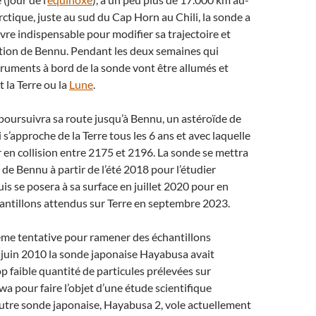
rctique, juste au sud du Cap Horn au Chili, la sonde a
re indispensable pour modifier sa trajectoire et
ction de Bennu. Pendant les deux semaines qui
truments à bord de la sonde vont être allumés et
t la Terre ou la
Lune
.
poursuivra sa route jusqu’à Bennu, un astéroïde de
s’approche de la Terre tous les 6 ans et avec laquelle
er en collision entre 2175 et 2196. La sonde se mettra
 de Bennu à partir de l’été 2018 pour l’étudier
is se posera à sa surface en juillet 2020 pour en
antillons attendus sur Terre en septembre 2023.
ième tentative pour ramener des échantillons
n juin 2010 la sonde japonaise Hayabusa avait
p faible quantité de particules prélevées sur
wa pour faire l’objet d’une étude scientifique
utre sonde japonaise, Hayabusa 2, vole actuellement