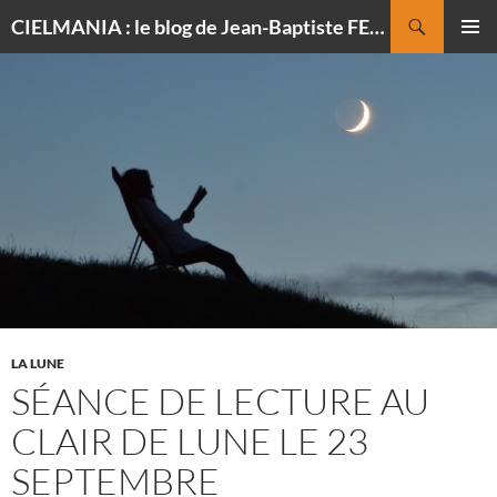
Recherche
CIELMANIA : le blog de Jean-Baptiste FELDMANN, photographe du ciel
ALLER
MENU
AU
PRINCI
CONTENU
LA LUNE
SÉANCE DE LECTURE AU
CLAIR DE LUNE LE 23
SEPTEMBRE