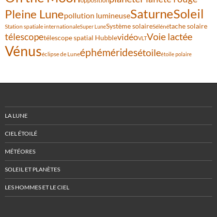
opposition
Saturne
Soleil
Pleine Lune
pollution lumineuse
Système solaire
tache solaire
Station spatiale internationale
Séléné
Super Lune
Voie lactée
télescope
vidéo
télescope spatial Hubble
VLT
Vénus
éphémérides
étoile
éclipse de Lune
étoile polaire
LA LUNE
CIEL ÉTOILÉ
MÉTÉORES
SOLEIL ET PLANÈTES
LES HOMMES ET LE CIEL