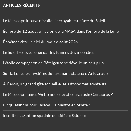
ARTICLES RÉCENTS
Le télescope Inouye dévoile l’incroyable surface du Soleil
Éclipse du 12 août : un avion de la NASA dans l’ombre de la Lune
Éphémérides : le ciel du mois d’août 2026
Le Soleil se lève, rougi par les fumées des incendies
L’étoile compagnon de Bételgeuse se dévoile un peu plus
Sur la Lune, les mystères du fascinant plateau d’Aristarque
À Céron, un grand gîte accueille les astronomes amateurs
Le télescope James Webb nous dévoile la galaxie Centaurus A
L’inquiétant miroir Eärendil-1 bientôt en orbite ?
Insolite : la Station spatiale du côté de Saturne