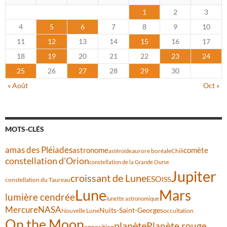
1
2
3
4
5
6
7
8
9
10
11
12
13
14
15
16
17
18
19
20
21
22
23
24
25
26
27
28
29
30
« Août
Oct »
MOTS-CLÉS
amas des Pléiades
comète
astronome
aurore boréale
astéroïde
Chili
constellation d'Orion
constellation de la Grande Ourse
Jupiter
croissant de Lune
ESO
ISS
constellation du Taureau
Lune
Mars
lumière cendrée
lunette astronomique
Mercure
NASA
Nuits-Saint-Georges
Nouvelle Lune
occultation
On the Moon
planète
Planète rouge