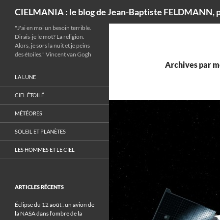
Recherche
CIELMANIA : le blog de Jean-Baptiste FELDMANN, p
"J'ai en moi un besoin terrible.
Dirais-je le mot? La religion.
Alors, je sors la nuit et je peins
des étoiles." Vincent van Gogh
Archives par m
LA LUNE
CIEL ÉTOILÉ
MÉTÉORES
SOLEIL ET PLANÈTES
LES HOMMES ET LE CIEL
ARTICLES RÉCENTS
Éclipse du 12 août : un avion de
la NASA dans l’ombre de la