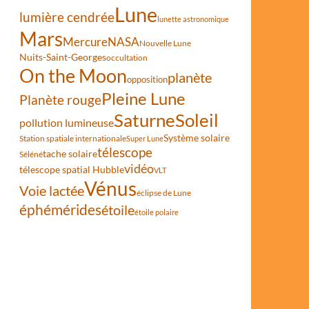
Lune
lumière cendrée
lunette astronomique
Mars
u
Mercure
NASA
Nouvelle Lune
Nuits-Saint-Georges
occultation
On the Moon
planète
opposition
Pleine Lune
Planète rouge
Saturne
Soleil
pollution lumineuse
Système solaire
Station spatiale internationale
Super Lune
télescope
tache solaire
Séléné
vidéo
télescope spatial Hubble
VLT
Vénus
Voie lactée
éclipse de Lune
éphémérides
étoile
étoile polaire