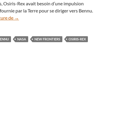
s, Osiris-Rex avait besoin d’une impulsion
ournie par la Terre pour se diriger vers Bennu.
La sonde Osiris-Rex fonce désormais vers l’astéroïde Benn
ture de
→
BENNU
NASA
NEW FRONTIERS
OSIRIS-REX