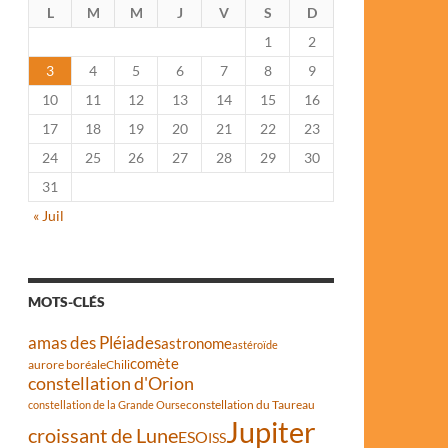
L
M
M
J
V
S
D
1
2
3
4
5
6
7
8
9
10
11
12
13
14
15
16
17
18
19
20
21
22
23
24
25
26
27
28
29
30
31
« Juil
MOTS-CLÉS
amas des Pléiades
astronome
astéroïde
comète
aurore boréale
Chili
constellation d'Orion
constellation du Taureau
constellation de la Grande Ourse
Jupiter
croissant de Lune
ESO
ISS