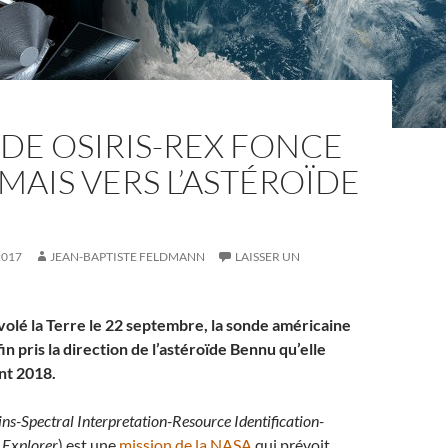
DE OSIRIS-REX FONCE
AIS VERS L’ASTÉROÏDE
U
2017
JEAN-BAPTISTE FELDMANN
LAISSER UN
volé la Terre le 22 septembre, la sonde américaine
in pris la direction de l’astéroïde Bennu qu’elle
nt 2018.
ins-Spectral Interpretation-Resource Identification-
 Explorer
) est une
mission de la NASA
qui prévoit