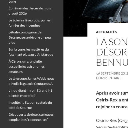
Lune
Éphémérides : le ciel du mois
d’août 2026
Le Soleil se lève, rougi par les
fumées des incendies
ACTUALITÉS
L’étoile compagnon de
Bételgeuse se dévoile un peu
LA SON
plus
DÉSORM
Sur la Lune, les mystères du
fascinant plateau d’Aristarque
BENN
À Céron, un grand gîte
accueille les astronomes
amateurs
SEPTEMBRE 23, 
COMMENTAIRE
Le télescope James Webb nous
dévoile la galaxie Centaurus A
L’inquiétant miroir Eärendil-1
Après avoir sur
bientôt en orbite ?
Osiris-Rex a enf
Insolite : la Station spatiale du
rejoindra coura
côté de Saturne
Découverte de deux curieuses
exoplanètes “cotonneuses”
Osiris-Rex (
Orig
Security-Regolith