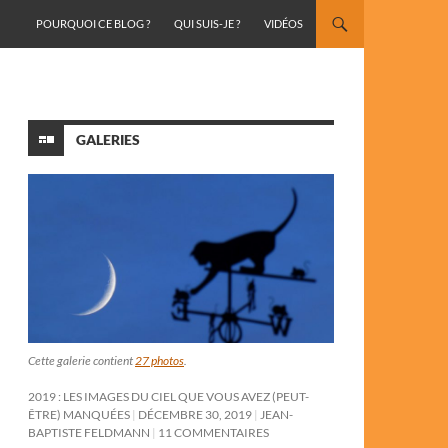
ALLER AU CONTENU
POURQUOI CE BLOG ?
QUI SUIS-JE ?
VIDÉOS
GALERIES
Cette galerie contient
27 photos
.
2019 : LES IMAGES DU CIEL QUE VOUS AVEZ (PEUT-
ÊTRE) MANQUÉES
DÉCEMBRE 30, 2019
JEAN-
BAPTISTE FELDMANN
11 COMMENTAIRES