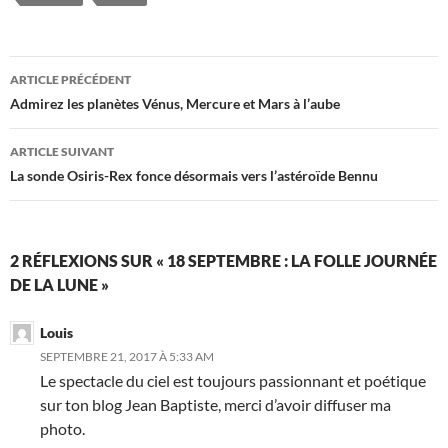
Navigation
ARTICLE PRÉCÉDENT
des
Admirez les planètes Vénus, Mercure et Mars à l’aube
articles
ARTICLE SUIVANT
La sonde Osiris-Rex fonce désormais vers l’astéroïde Bennu
2 RÉFLEXIONS SUR « 18 SEPTEMBRE : LA FOLLE JOURNÉE
DE LA LUNE »
Louis
SEPTEMBRE 21, 2017 À 5:33 AM
Le spectacle du ciel est toujours passionnant et poétique
sur ton blog Jean Baptiste, merci d’avoir diffuser ma
photo.