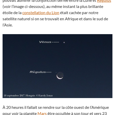
pouvait admirer la conjonction serrée entre la Lune et
Régulus
(voir l’image ci-dessous), au même instant la plus brillante
étoile de la
constellation du Lion
était cachée par notre
satellite naturel si on se trouvait en Afrique et dans le sud de
l’Asie.
À 20 heures il fallait se rendre sur la côte ouest de l’Amérique
pour voir la planète
Mars
être occultée à son tour et vers 23