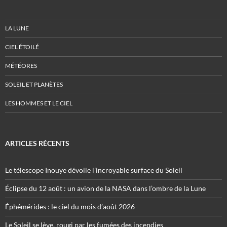
LA LUNE
CIEL ÉTOILÉ
MÉTÉORES
SOLEIL ET PLANÈTES
LES HOMMES ET LE CIEL
ARTICLES RÉCENTS
Le télescope Inouye dévoile l’incroyable surface du Soleil
Éclipse du 12 août : un avion de la NASA dans l’ombre de la Lune
Éphémérides : le ciel du mois d’août 2026
Le Soleil se lève, rougi par les fumées des incendies