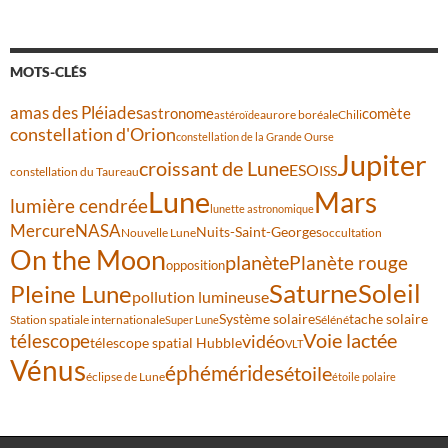
MOTS-CLÉS
amas des Pléiades
comète
astronome
aurore boréale
astéroïde
Chili
constellation d'Orion
constellation de la Grande Ourse
Jupiter
croissant de Lune
ESO
ISS
constellation du Taureau
Lune
Mars
lumière cendrée
lunette astronomique
Mercure
NASA
Nuits-Saint-Georges
Nouvelle Lune
occultation
On the Moon
planète
Planète rouge
opposition
Saturne
Soleil
Pleine Lune
pollution lumineuse
Système solaire
tache solaire
Station spatiale internationale
Séléné
Super Lune
Voie lactée
télescope
vidéo
télescope spatial Hubble
VLT
Vénus
éphémérides
étoile
éclipse de Lune
étoile polaire