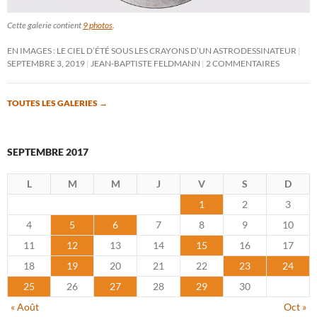
Cette galerie contient
9 photos
.
EN IMAGES : LE CIEL D’ÉTÉ SOUS LES CRAYONS D’UN ASTRODESSINATEUR
SEPTEMBRE 3, 2019
JEAN-BAPTISTE FELDMANN
2 COMMENTAIRES
TOUTES LES GALERIES
→
SEPTEMBRE 2017
L
M
M
J
V
S
D
1
2
3
4
5
6
7
8
9
10
11
12
13
14
15
16
17
18
19
20
21
22
23
24
25
26
27
28
29
30
« Août
Oct »