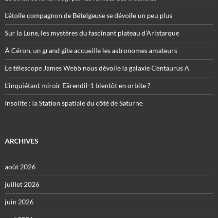
L’étoile compagnon de Bételgeuse se dévoile un peu plus
Sur la Lune, les mystères du fascinant plateau d’Aristarque
À Céron, un grand gîte accueille les astronomes amateurs
Le télescope James Webb nous dévoile la galaxie Centaurus A
L’inquiétant miroir Eärendil-1 bientôt en orbite ?
Insolite : la Station spatiale du côté de Saturne
ARCHIVES
août 2026
juillet 2026
juin 2026