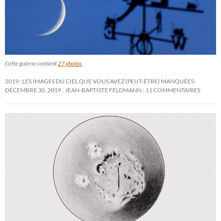
Cette galerie contient
27 photos
.
2019 : LES IMAGES DU CIEL QUE VOUS AVEZ (PEUT-ÊTRE) MANQUÉES
DÉCEMBRE 30, 2019
JEAN-BAPTISTE FELDMANN
11 COMMENTAIRES