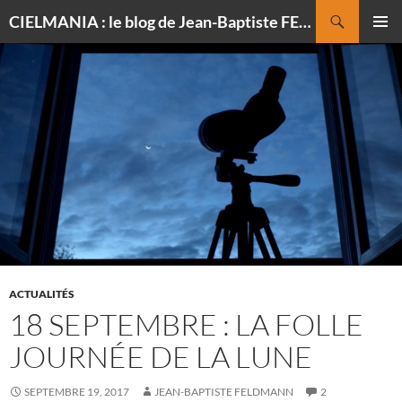
Recherche
CIELMANIA : le blog de Jean-Baptiste FELDMANN, photographe du ciel
ALLER
MENU
AU
PRINCI
CONTENU
ACTUALITÉS
18 SEPTEMBRE : LA FOLLE
JOURNÉE DE LA LUNE
SEPTEMBRE 19, 2017
JEAN-BAPTISTE FELDMANN
2