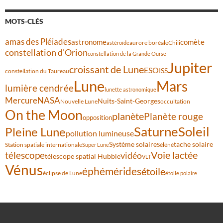
MOTS-CLÉS
amas des Pléiades
comète
astronome
aurore boréale
astéroïde
Chili
constellation d'Orion
constellation de la Grande Ourse
Jupiter
croissant de Lune
ESO
ISS
constellation du Taureau
Lune
Mars
lumière cendrée
lunette astronomique
Mercure
NASA
Nuits-Saint-Georges
Nouvelle Lune
occultation
On the Moon
planète
Planète rouge
opposition
Saturne
Soleil
Pleine Lune
pollution lumineuse
Système solaire
tache solaire
Station spatiale internationale
Séléné
Super Lune
Voie lactée
télescope
vidéo
télescope spatial Hubble
VLT
Vénus
éphémérides
étoile
éclipse de Lune
étoile polaire