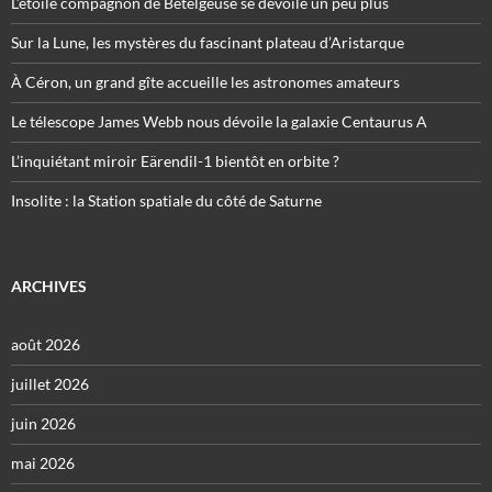
L’étoile compagnon de Bételgeuse se dévoile un peu plus
Sur la Lune, les mystères du fascinant plateau d’Aristarque
À Céron, un grand gîte accueille les astronomes amateurs
Le télescope James Webb nous dévoile la galaxie Centaurus A
L’inquiétant miroir Eärendil-1 bientôt en orbite ?
Insolite : la Station spatiale du côté de Saturne
ARCHIVES
août 2026
juillet 2026
juin 2026
mai 2026