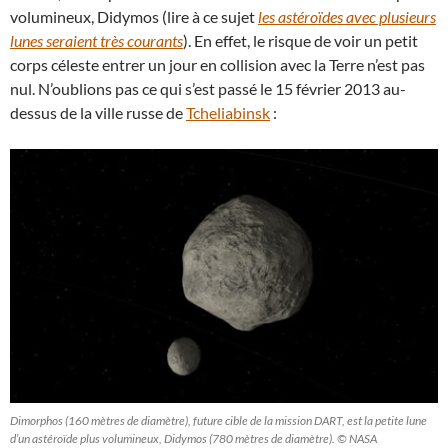
volumineux, Didymos (lire à ce sujet
les astéroïdes avec plusieurs
lunes seraient très courants
). En effet, le risque de voir un petit
corps céleste entrer un jour en collision avec la Terre n’est pas
nul. N’oublions pas ce qui s’est passé le 15 février 2013 au-
dessus de la ville russe de
Tcheliabinsk
:
Dimorphos (160 mètres de diamètre), future cible de la mission DART, est la petite lune
d’un astéroïde plus volumineux, Didymos (780 mètres de diamètre). © NASA