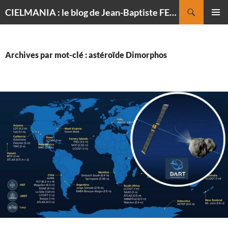
Recherche
CIELMANIA : le blog de Jean-Baptiste FELDMANN, photographe du ciel
ALLER
MENU
AU
PRINCI
CONTENU
Archives par mot-clé : astéroïde Dimorphos