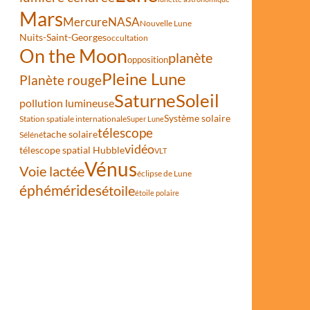
Mars
Mercure
NASA
Nouvelle Lune
Nuits-Saint-Georges
occultation
On the Moon
planète
opposition
Pleine Lune
Planète rouge
Saturne
Soleil
pollution lumineuse
Système solaire
Station spatiale internationale
Super Lune
télescope
tache solaire
Séléné
vidéo
télescope spatial Hubble
VLT
Vénus
Voie lactée
éclipse de Lune
éphémérides
étoile
étoile polaire