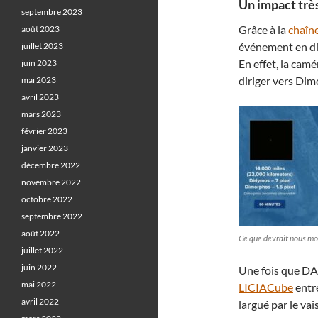
Un impact très
septembre 2023
Grâce à la
chaîn
août 2023
événement en dir
juillet 2023
En effet, la cam
juin 2023
diriger vers Dim
mai 2023
avril 2023
mars 2023
février 2023
janvier 2023
décembre 2022
novembre 2022
octobre 2022
septembre 2022
août 2022
Ce que devrait nous mo
juillet 2022
juin 2022
Une fois que DAR
mai 2022
LICIACube
entre
avril 2022
largué par le va