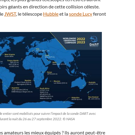
irs géants en direction de cette collision céleste.
 le
JWST
, le télescope
Hubble
et la
sonde Lucy
feront
e entier sont mobilisés pour suivre l’impact de la sonde DART avec
durant la nuit du 26 au 27 septembre 2022. © NASA
s amateurs les mieux équipés ? Ils auront peut-être