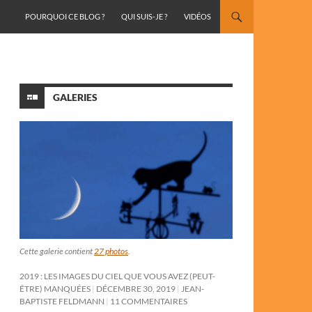
ALLER AU CONTENU
POURQUOI CE BLOG ?
QUI SUIS-JE ?
VIDÉOS
GALERIES
Cette galerie contient
27 photos
.
2019 : LES IMAGES DU CIEL QUE VOUS AVEZ (PEUT-
ÊTRE) MANQUÉES
DÉCEMBRE 30, 2019
JEAN-
BAPTISTE FELDMANN
11 COMMENTAIRES