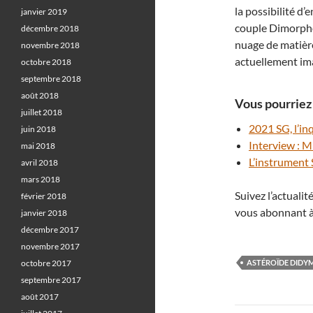
la possibilité d’
janvier 2019
couple Dimorpho
décembre 2018
nuage de matière
novembre 2018
actuellement im
octobre 2018
septembre 2018
août 2018
Vous pourriez 
juillet 2018
2021 SG, l’in
juin 2018
Interview : M
mai 2018
L’instrument 
avril 2018
mars 2018
Suivez l’actuali
février 2018
vous abonnant à
janvier 2018
décembre 2017
novembre 2017
octobre 2017
ASTÉROÏDE DIDY
septembre 2017
août 2017