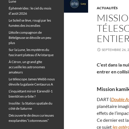
Lune
ACTUALITÉS
Éphémérides : le ciel du mois
d’août 2026
MISSIO
Le Soleil se lève, rougi par les
TÉLES
fumées des incendies
L’étoile compagnon de
ENTIER
Bételgeuse se dévoile un peu
plus
Sur la Lune, les mystères du
SEPTEMBRE 26, 
fascinant plateau d’Aristarque
À Céron, un grand gîte
C’est dans la n
accueille les astronomes
entrer en colli
amateurs
Le télescope James Webb nous
dévoile la galaxie Centaurus A
Mission kamik
L’inquiétant miroir Eärendil-1
bientôt en orbite ?
DART (
Double As
Insolite : la Station spatiale du
planétaire imagi
côté de Saturne
effets de l’impa
Découverte de deux curieuses
Ce dernier est l
exoplanètes “cotonneuses”
ce sujet
les astér