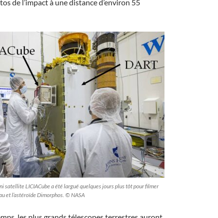
os de l’impact à une distance d’environ 55
ni satellite LICIACube a été largué quelques jours plus tôt pour filmer
eau et l’astéroïde Dimorphos. © NASA
ps, les plus grands télescopes terrestres auront