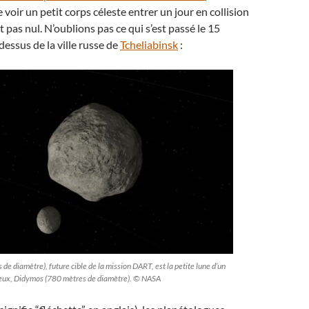
de voir un petit corps céleste entrer un jour en collision
st pas nul. N’oublions pas ce qui s’est passé le 15
dessus de la ville russe de
Tcheliabinsk
:
e diamètre), future cible de la mission DART, est la petite lune d’un
neux, Didymos (780 mètres de diamètre). © NASA