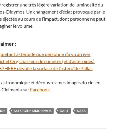
enregistrer une très légère variation de luminosité du
s-Didymos. Un changement d’éclat provoqué par le
 éjectée au cours de l’impact, dont personne ne peut
aginer le volume.
aimer :
quiétant astéroïde que personne n’a vu arriver
ichel Ory, chasseur de comètes (et d’astéroïdes)
SPHERE dévoile la surface de l’astéroïde Pallas
té astronomique et découvrez mes images du ciel en
 Cielmania sur
Facebook
.
MOS
ASTÉROÏDE DIMORPHOS
DART
NASA