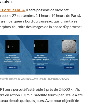
 suivi :
e TV de la NASA
, il sera possible de vivre cet
ect (le 27 septembre, à 1 heure 14 heure de Paris).
éra embarquée à bord du vaisseau, qui lui sert à se
orphos, fournira des images de la phase d’approche :
ntrer la caméra du vaisseau DART lors de l’approche. © NASA
T aura percuté l’astéroïde à près de 24.000 km/h,
ra en action. Ce mini satellite fourni par l’Italie a été
isseau depuis quelques jours. Avec pour objectif de