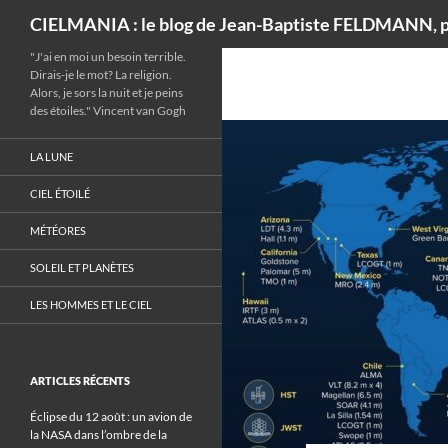
Recherche
CIELMANIA : le blog de Jean-Baptiste FELDMANN, p
"J'ai en moi un besoin terrible.
Dirais-je le mot? La religion.
Alors, je sors la nuit et je peins
des étoiles." Vincent van Gogh
LA LUNE
CIEL ÉTOILÉ
MÉTÉORES
SOLEIL ET PLANÈTES
LES HOMMES ET LE CIEL
ARTICLES RÉCENTS
Éclipse du 12 août : un avion de
la NASA dans l’ombre de la