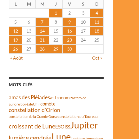
L
M
M
J
V
S
D
1
2
3
4
5
6
7
8
9
10
11
12
13
14
15
16
17
18
19
20
21
22
23
24
25
26
27
28
29
30
« Août
Oct »
MOTS-CLÉS
amas des Pléiades
astronome
astéroïde
comète
aurore boréale
Chili
constellation d'Orion
constellation du Taureau
constellation de la Grande Ourse
Jupiter
croissant de Lune
ESO
ISS
Lune
lumière cendrée
lunette astronomique