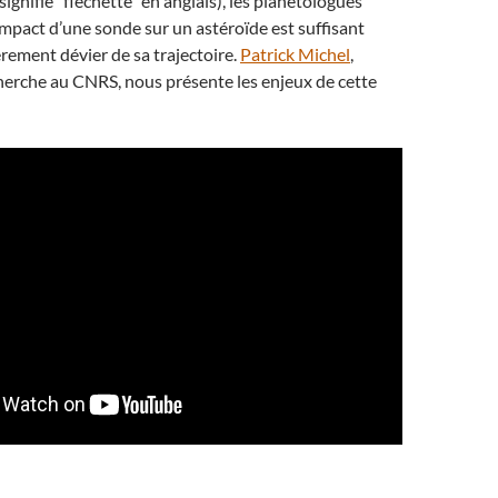
ignifie “fléchette” en anglais), les planétologues
’impact d’une sonde sur un astéroïde est suffisant
èrement dévier de sa trajectoire.
Patrick Michel
,
herche au CNRS, nous présente les enjeux de cette