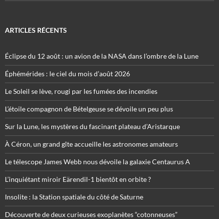
ARTICLES RÉCENTS
Éclipse du 12 août : un avion de la NASA dans l’ombre de la Lune
Éphémérides : le ciel du mois d’août 2026
Le Soleil se lève, rougi par les fumées des incendies
L’étoile compagnon de Bételgeuse se dévoile un peu plus
Sur la Lune, les mystères du fascinant plateau d’Aristarque
À Céron, un grand gîte accueille les astronomes amateurs
Le télescope James Webb nous dévoile la galaxie Centaurus A
L’inquiétant miroir Eärendil-1 bientôt en orbite ?
Insolite : la Station spatiale du côté de Saturne
Découverte de deux curieuses exoplanètes “cotonneuses”