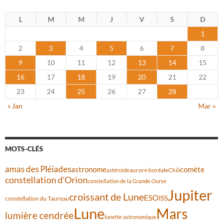
L
M
M
J
V
S
D
1
2
3
4
5
6
7
8
9
10
11
12
13
14
15
16
17
18
19
20
21
22
23
24
25
26
27
28
« Jan
Mar »
MOTS-CLÉS
amas des Pléiades
comète
astronome
aurore boréale
astéroïde
Chili
constellation d'Orion
constellation de la Grande Ourse
Jupiter
croissant de Lune
ESO
ISS
constellation du Taureau
Lune
Mars
lumière cendrée
lunette astronomique