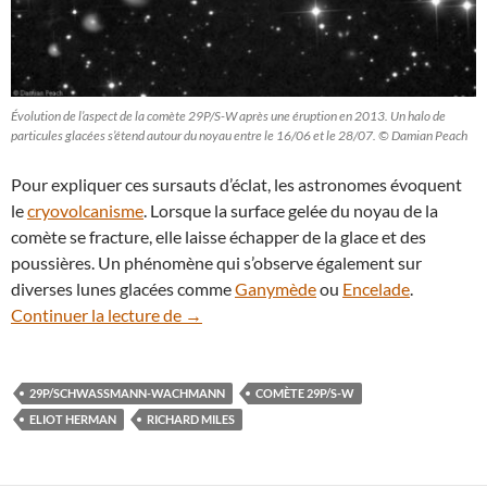
Évolution de l’aspect de la comète 29P/S-W après une éruption en 2013. Un halo de
particules glacées s’étend autour du noyau entre le 16/06 et le 28/07. © Damian Peach
Pour expliquer ces sursauts d’éclat, les astronomes évoquent
le
cryovolcanisme
. Lorsque la surface gelée du noyau de la
comète se fracture, elle laisse échapper de la glace et des
poussières. Un phénomène qui s’observe également sur
diverses lunes glacées comme
Ganymède
ou
Encelade
.
Nouvelle éruption sur la comète 29P
Continuer la lecture de
→
29P/SCHWASSMANN-WACHMANN
COMÈTE 29P/S-W
ELIOT HERMAN
RICHARD MILES