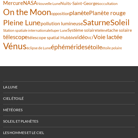
Mercure
NASA
Nuits-Saint-Georges
Nouvelle Lune
occultation
On the Moon
planète
Planète rouge
opposition
Saturne
Soleil
Pleine Lune
pollution lumineuse
Système solaire
tache solaire
Station spatiale internationale
Séléné
Super Lune
Voie lactée
télescope
vidéo
télescope spatial Hubble
VLT
Vénus
éphémérides
étoile
éclipse de Lune
étoile polaire
LA LUNE
CIEL ÉTOILÉ
MÉTÉORES
SOLEIL ET PLANÈTES
LES HOMMES ET LE CIEL