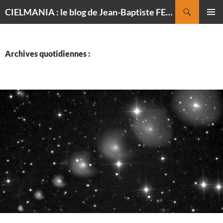
Recherche
CIELMANIA : le blog de Jean-Baptiste FELDMANN, photographe du ciel
ALLER
MENU
AU
PRINCI
CONTENU
Archives quotidiennes :