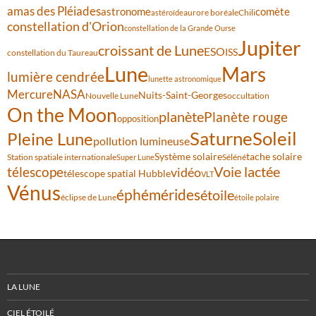
amas des Pléiades
comète
astronome
aurore boréale
astéroïde
Chili
constellation d'Orion
constellation de la Grande Ourse
Jupiter
croissant de Lune
ESO
ISS
constellation du Taureau
Lune
Mars
lumière cendrée
lunette astronomique
Mercure
NASA
Nuits-Saint-Georges
Nouvelle Lune
occultation
On the Moon
planète
Planète rouge
opposition
Saturne
Soleil
Pleine Lune
pollution lumineuse
Système solaire
tache solaire
Station spatiale internationale
Séléné
Super Lune
Voie lactée
télescope
vidéo
télescope spatial Hubble
VLT
Vénus
éphémérides
étoile
éclipse de Lune
étoile polaire
LA LUNE
CIEL ÉTOILÉ