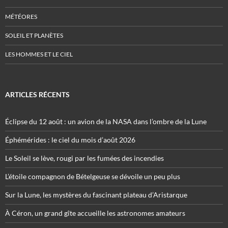
MÉTÉORES
SOLEIL ET PLANÈTES
LES HOMMES ET LE CIEL
ARTICLES RÉCENTS
Éclipse du 12 août : un avion de la NASA dans l’ombre de la Lune
Éphémérides : le ciel du mois d’août 2026
Le Soleil se lève, rougi par les fumées des incendies
L’étoile compagnon de Bételgeuse se dévoile un peu plus
Sur la Lune, les mystères du fascinant plateau d’Aristarque
À Céron, un grand gîte accueille les astronomes amateurs