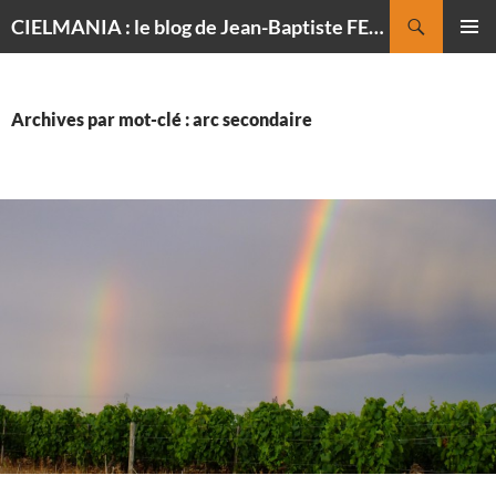
Recherche
CIELMANIA : le blog de Jean-Baptiste FELDMANN, photographe du ciel
ALLER
MENU
AU
PRINCI
CONTENU
Archives par mot-clé : arc secondaire