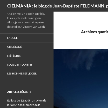
Recherche
CIELMANIA : le blog de Jean-Baptiste FELDMANN, p
"J'ai en moi un besoin terrible.
Dirais-je le mot? La religion.
Alors, je sors la nuit et je peins
des étoiles." Vincent van Gogh
Archives quotid
LA LUNE
CIEL ÉTOILÉ
MÉTÉORES
SOLEIL ET PLANÈTES
LES HOMMES ET LE CIEL
ARTICLES RÉCENTS
Éclipse du 12 août : un avion de
la NASA dans l’ombre de la