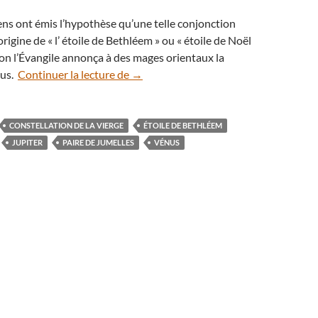
ens ont émis l’hypothèse qu’une telle conjonction
’origine de « l’ étoile de Bethléem » ou « étoile de Noël
elon l’Évangile annonça à des mages orientaux la
Le rendez-vous Vénus-Jupiter a tenu 
sus.
Continuer la lecture de
→
CONSTELLATION DE LA VIERGE
ÉTOILE DE BETHLÉEM
JUPITER
PAIRE DE JUMELLES
VÉNUS