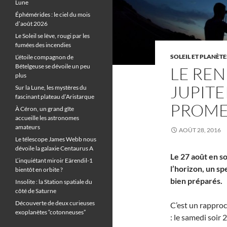
Lune
Éphémérides : le ciel du mois
d’août 2026
Le Soleil se lève, rougi par les
fumées des incendies
SOLEIL ET PLANÈTE
L’étoile compagnon de
Bételgeuse se dévoile un peu
LE RE
plus
JUPITE
Sur la Lune, les mystères du
fascinant plateau d’Aristarque
PROME
À Céron, un grand gîte
accueille les astronomes
amateurs
AOÛT 28, 2016
Le télescope James Webb nous
dévoile la galaxie Centaurus A
Le 27 août en so
L’inquiétant miroir Eärendil-1
l’horizon, un sp
bientôt en orbite ?
bien préparés.
Insolite : la Station spatiale du
côté de Saturne
Découverte de deux curieuses
C’est un rappro
exoplanètes “cotonneuses”
: le samedi soir 