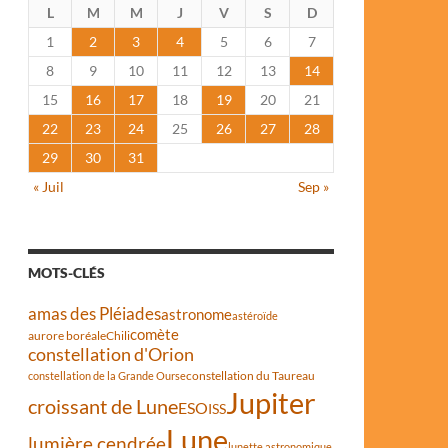
L
M
M
J
V
S
D
1
2
3
4
5
6
7
8
9
10
11
12
13
14
15
16
17
18
19
20
21
22
23
24
25
26
27
28
29
30
31
« Juil
Sep »
MOTS-CLÉS
amas des Pléiades
astronome
astéroïde
comète
aurore boréale
Chili
constellation d'Orion
constellation du Taureau
constellation de la Grande Ourse
Jupiter
croissant de Lune
ESO
ISS
Lune
lumière cendrée
lunette astronomique