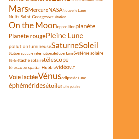
Mars
Mercure
NASA
Nouvelle Lune
Nuits-Saint-Georges
occultation
On the Moon
planète
opposition
Pleine Lune
Planète rouge
Saturne
Soleil
pollution lumineuse
Système solaire
Station spatiale internationale
Super Lune
télescope
tache solaire
Séléné
vidéo
télescope spatial Hubble
VLT
Vénus
Voie lactée
éclipse de Lune
éphémérides
étoile
étoile polaire