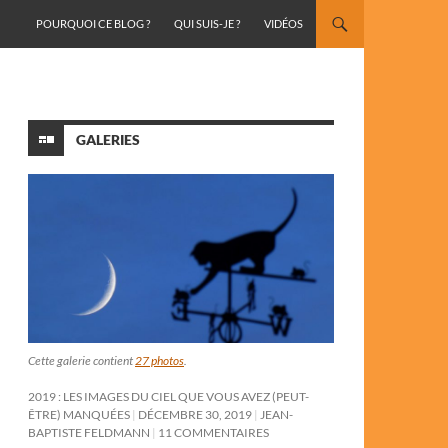
ALLER AU CONTENU
POURQUOI CE BLOG ?
QUI SUIS-JE ?
VIDÉOS
GALERIES
Cette galerie contient
27 photos
.
2019 : LES IMAGES DU CIEL QUE VOUS AVEZ (PEUT-
ÊTRE) MANQUÉES
DÉCEMBRE 30, 2019
JEAN-
BAPTISTE FELDMANN
11 COMMENTAIRES