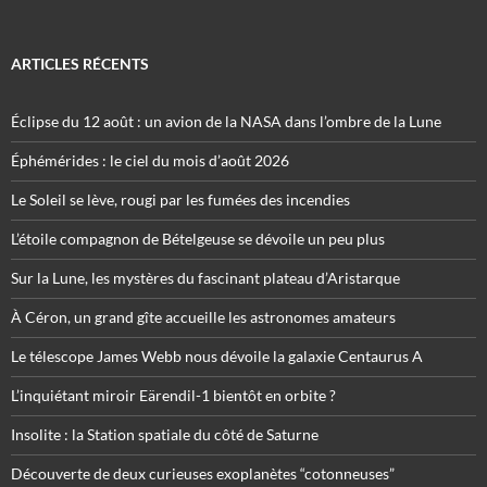
ARTICLES RÉCENTS
Éclipse du 12 août : un avion de la NASA dans l’ombre de la Lune
Éphémérides : le ciel du mois d’août 2026
Le Soleil se lève, rougi par les fumées des incendies
L’étoile compagnon de Bételgeuse se dévoile un peu plus
Sur la Lune, les mystères du fascinant plateau d’Aristarque
À Céron, un grand gîte accueille les astronomes amateurs
Le télescope James Webb nous dévoile la galaxie Centaurus A
L’inquiétant miroir Eärendil-1 bientôt en orbite ?
Insolite : la Station spatiale du côté de Saturne
Découverte de deux curieuses exoplanètes “cotonneuses”