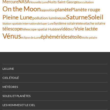
Mercure
NASA
Nuits-Saint-Georges
Nouvelle Lune
occultation
On the Moon
planète
Planète rouge
opposition
Saturne
Soleil
Pleine Lune
pollution lumineuse
Système solaire
tache solaire
Station spatiale internationale
Séléné
Super Lune
Voie lactée
télescope
vidéo
télescope spatial Hubble
VLT
Vénus
éphémérides
étoile
éclipse de Lune
étoile polaire
LA LUNE
CIEL ÉTOILÉ
MÉTÉORES
SOLEIL ET PLANÈTES
LES HOMMES ET LE CIEL