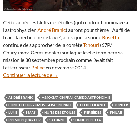
Cette année les Nuits des étoiles (qui rendront hommage à
l’astrophysicien
André Brahic
) auront pour thème “Au fil de
l’eau : la recherche de la vie”, alors que la sonde
Rosetta
continue de s’approcher de la comète
Tchouri
(67P/
Churyumov-Gerasimenko) sur laquelle elle terminera sa
mission le 30 septembre prochain comme l’avait fait
l’atterrisseur
Philae
en novembre 2014.
Profitez des Nuits des étoiles pour découv
Continuer la lecture de
→
ANDRÉ BRAHIC
ASSOCIATION FRANÇAISE D'ASTRONOMIE
COMÈTE CHURYUMOV-GERASIMENKO
ÉTOILE FILANTE
JUPITER
LUNE
MARS
NUITS DES ÉTOILES
PERSÉIDES
PHILAE
PREMIER QUARTIER
SATURNE
SONDE ROSETTA