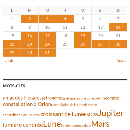
L
M
M
J
V
S
D
1
2
3
4
5
6
7
8
9
10
11
12
13
14
15
16
17
18
19
20
21
22
23
24
25
26
27
28
29
30
31
« Juil
Sep »
MOTS-CLÉS
amas des Pléiades
comète
astronome
aurore boréale
astéroïde
Chili
constellation d'Orion
constellation de la Grande Ourse
Jupiter
croissant de Lune
ESO
ISS
constellation du Taureau
Lune
Mars
lumière cendrée
lunette astronomique