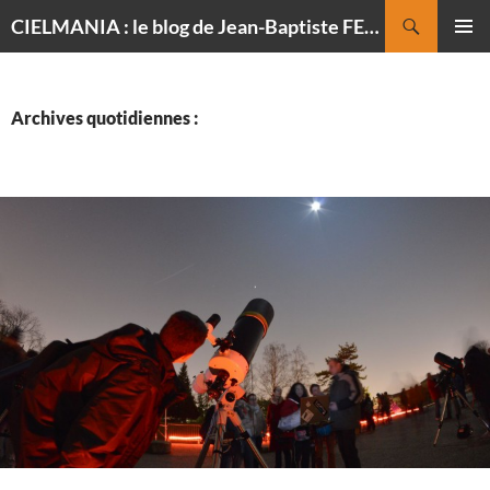
Recherche
CIELMANIA : le blog de Jean-Baptiste FELDMANN, photographe du ciel
ALLER
MENU
AU
PRINCI
CONTENU
Archives quotidiennes :