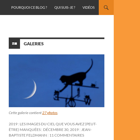
ALLER AU CONTENU
POURQUOI CE BLOG ?
QUI SUIS-JE ?
VIDÉOS
GALERIES
Cette galerie contient
27 photos
.
2019 : LES IMAGES DU CIEL QUE VOUS AVEZ (PEUT-
ÊTRE) MANQUÉES
DÉCEMBRE 30, 2019
JEAN-
BAPTISTE FELDMANN
11 COMMENTAIRES