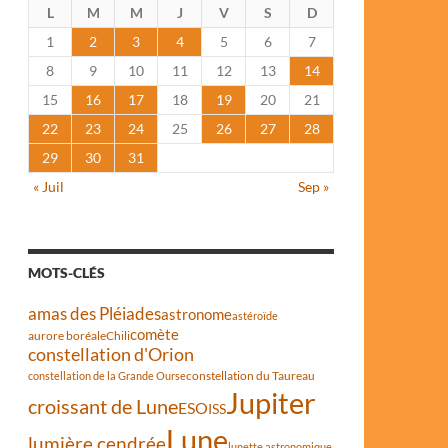
L
M
M
J
V
S
D
1
2
3
4
5
6
7
8
9
10
11
12
13
14
15
16
17
18
19
20
21
22
23
24
25
26
27
28
29
30
31
« Juil
Sep »
MOTS-CLÉS
amas des Pléiades
astronome
astéroïde
comète
aurore boréale
Chili
constellation d'Orion
constellation du Taureau
constellation de la Grande Ourse
Jupiter
croissant de Lune
ESO
ISS
Lune
lumière cendrée
lunette astronomique