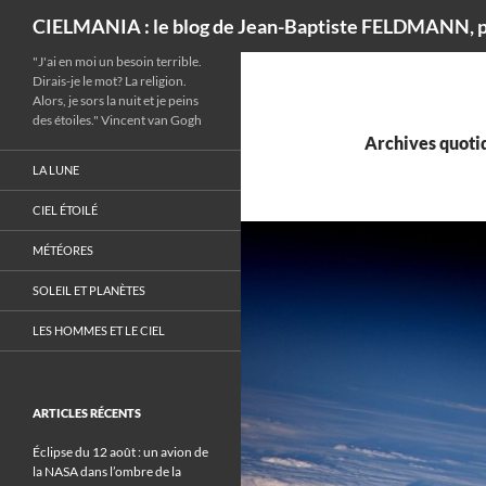
Recherche
CIELMANIA : le blog de Jean-Baptiste FELDMANN, p
"J'ai en moi un besoin terrible.
Dirais-je le mot? La religion.
Alors, je sors la nuit et je peins
des étoiles." Vincent van Gogh
Archives quotid
LA LUNE
CIEL ÉTOILÉ
MÉTÉORES
SOLEIL ET PLANÈTES
LES HOMMES ET LE CIEL
ARTICLES RÉCENTS
Éclipse du 12 août : un avion de
la NASA dans l’ombre de la