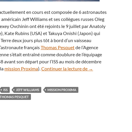
actuellement en cours est composée de 6 astronautes
américain Jeff Williams et ses collègues russes Oleg
exey Ovchinin ont été rejoints le 9 juillet par Anatoly
e), Kate Rubins (USA) et Takuya Onishi (Japon) qui
a Terre deux jours plus tôt à bord d’un vaisseau
’astronaute français
Thomas Pesquet
de l’Agence
enne s’était entraîné comme doublure de l’équipage
48 avant son départ pour l’ISS au mois de décembre
Le lever de la Pleine 
 la
mission Proxima
).
Continuer la lecture de
→
ISS
JEFF WILLIAMS
MISSION PROXIMA
THOMAS PESQUET