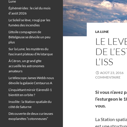
Lune
Éphémérides : le ciel du mois
d’août 2026
Le Soleil se lève, rougi par les
fumées des incendies
LA LUNE
L’étoile compagnon de
Bételgeuse se dévoile un peu
LE LEV
plus
DE L’E
Sur la Lune, les mystères du
fascinant plateau d’Aristarque
L’ISS
À Céron, un grand gîte
accueille les astronomes
amateurs
AOÛT 23, 2016
COMMENTAIRE
Le télescope James Webb nous
dévoile la galaxie Centaurus A
L’inquiétant miroir Eärendil-1
Si vous n’avez p
bientôt en orbite ?
l’esturgeon le 1
Insolite : la Station spatiale du
vous.
côté de Saturne
Découverte de deux curieuses
exoplanètes “cotonneuses”
La Station spatia
est une structur