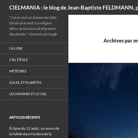
Recherche
CIELMANIA : le blog de Jean-Baptiste FELDMANN, p
"J'ai en moi un besoin terrible.
Dirais-je le mot? La religion.
Alors, je sors la nuit et je peins
des étoiles." Vincent van Gogh
Archives par mo
LA LUNE
CIEL ÉTOILÉ
MÉTÉORES
SOLEIL ET PLANÈTES
LES HOMMES ET LE CIEL
ARTICLES RÉCENTS
Éclipse du 12 août : un avion de
la NASA dans l’ombre de la