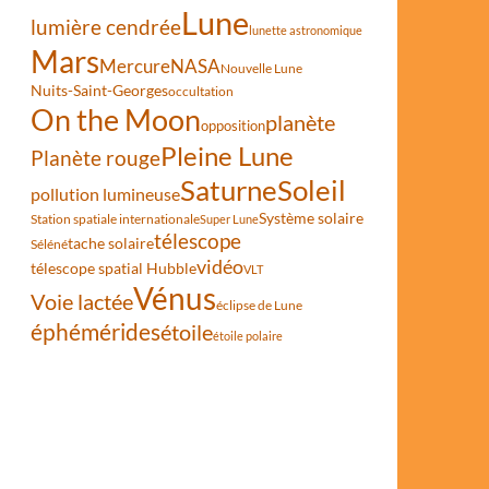
Lune
lumière cendrée
lunette astronomique
Mars
Mercure
NASA
Nouvelle Lune
Nuits-Saint-Georges
occultation
On the Moon
planète
opposition
Pleine Lune
Planète rouge
Saturne
Soleil
pollution lumineuse
Système solaire
Station spatiale internationale
Super Lune
télescope
tache solaire
Séléné
vidéo
télescope spatial Hubble
VLT
Vénus
Voie lactée
éclipse de Lune
éphémérides
étoile
étoile polaire