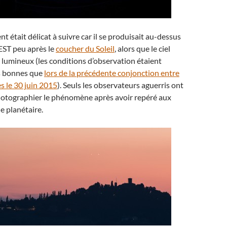
 était délicat à suivre car il se produisait au-dessus
EST peu après le
coucher du Soleil
, alors que le ciel
s lumineux (les conditions d’observation étaient
 bonnes que
lors de la précédente conjonction entre
s le 30 juin 2015
). Seuls les observateurs aguerris ont
hotographier le phénomène après avoir repéré aux
e planétaire.