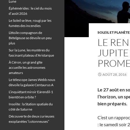
Lune
Éphémérides : le ciel du mois
d’août 2026
Le Soleil se lève, rougi par les
fumées des incendies
SOLEIL ET PLANÈTE
L’étoile compagnon de
Bételgeuse se dévoile un peu
LE RE
plus
JUPITE
Sur la Lune, les mystères du
fascinant plateau d’Aristarque
PROME
À Céron, un grand gîte
accueille les astronomes
amateurs
AOÛT 28, 2016
Le télescope James Webb nous
dévoile la galaxie Centaurus A
Le 27 août en so
L’inquiétant miroir Eärendil-1
l’horizon, un sp
bientôt en orbite ?
bien préparés.
Insolite : la Station spatiale du
côté de Saturne
Découverte de deux curieuses
C’est un rappro
exoplanètes “cotonneuses”
: le samedi soir 