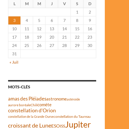
L
M
M
J
V
S
D
1
2
3
4
5
6
7
8
9
10
11
12
13
14
15
16
17
18
19
20
21
22
23
24
25
26
27
28
29
30
31
« Juil
MOTS-CLÉS
amas des Pléiades
astronome
astéroïde
comète
aurore boréale
Chili
constellation d'Orion
constellation du Taureau
constellation de la Grande Ourse
Jupiter
croissant de Lune
ESO
ISS