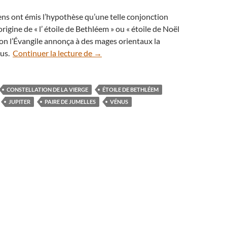
ens ont émis l’hypothèse qu’une telle conjonction
’origine de « l’ étoile de Bethléem » ou « étoile de Noël
elon l’Évangile annonça à des mages orientaux la
Le rendez-vous Vénus-Jupiter a tenu 
sus.
Continuer la lecture de
→
CONSTELLATION DE LA VIERGE
ÉTOILE DE BETHLÉEM
JUPITER
PAIRE DE JUMELLES
VÉNUS