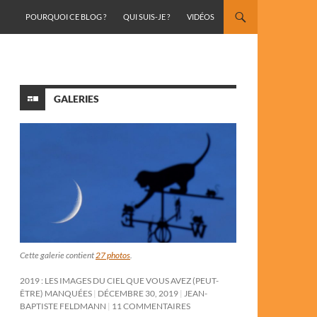
ALLER AU CONTENU
POURQUOI CE BLOG ?
QUI SUIS-JE ?
VIDÉOS
GALERIES
Cette galerie contient
27 photos
.
2019 : LES IMAGES DU CIEL QUE VOUS AVEZ (PEUT-
ÊTRE) MANQUÉES
DÉCEMBRE 30, 2019
JEAN-
BAPTISTE FELDMANN
11 COMMENTAIRES