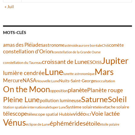
« Juil
MOTS-CLÉS
amas des Pléiades
comète
astronome
aurore boréale
astéroïde
Chili
constellation d'Orion
constellation de la Grande Ourse
Jupiter
croissant de Lune
ESO
ISS
constellation du Taureau
Lune
Mars
lumière cendrée
lunette astronomique
Mercure
NASA
Nuits-Saint-Georges
Nouvelle Lune
occultation
On the Moon
planète
Planète rouge
opposition
Saturne
Soleil
Pleine Lune
pollution lumineuse
Système solaire
tache solaire
Station spatiale internationale
Séléné
Super Lune
Voie lactée
télescope
vidéo
télescope spatial Hubble
VLT
Vénus
éphémérides
étoile
éclipse de Lune
étoile polaire