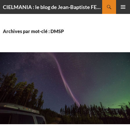
Recherche
CIELMANIA : le blog de Jean-Baptiste FELDMANN, photographe du ciel
ALLER
MENU
AU
PRINCI
CONTENU
Archives par mot-clé : DMSP