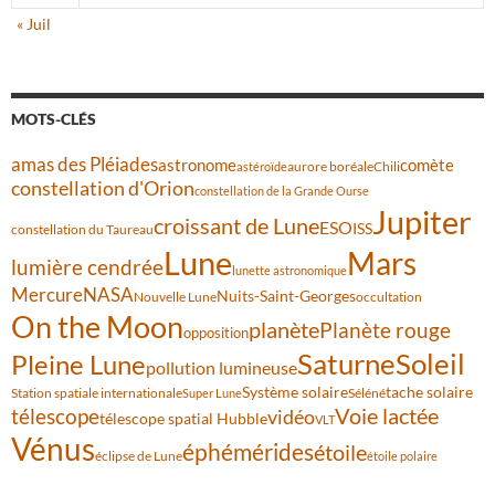
« Juil
MOTS-CLÉS
amas des Pléiades
comète
astronome
aurore boréale
astéroïde
Chili
constellation d'Orion
constellation de la Grande Ourse
Jupiter
croissant de Lune
ESO
ISS
constellation du Taureau
Lune
Mars
lumière cendrée
lunette astronomique
Mercure
NASA
Nuits-Saint-Georges
Nouvelle Lune
occultation
On the Moon
planète
Planète rouge
opposition
Saturne
Soleil
Pleine Lune
pollution lumineuse
Système solaire
tache solaire
Station spatiale internationale
Séléné
Super Lune
Voie lactée
télescope
vidéo
télescope spatial Hubble
VLT
Vénus
éphémérides
étoile
éclipse de Lune
étoile polaire