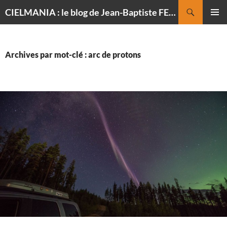
Recherche
CIELMANIA : le blog de Jean-Baptiste FELDMANN, photographe du ciel
ALLER
MENU
AU
PRINCI
CONTENU
Archives par mot-clé : arc de protons