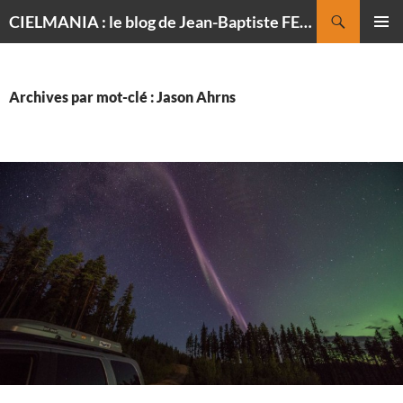
Recherche
CIELMANIA : le blog de Jean-Baptiste FELDMANN, photographe du ciel
ALLER
MENU
AU
PRINCI
CONTENU
Archives par mot-clé : Jason Ahrns