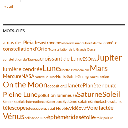
« Juil
MOTS-CLÉS
amas des Pléiades
comète
astronome
aurore boréale
astéroïde
Chili
constellation d'Orion
constellation de la Grande Ourse
Jupiter
croissant de Lune
ESO
ISS
constellation du Taureau
Lune
Mars
lumière cendrée
lunette astronomique
Mercure
NASA
Nuits-Saint-Georges
Nouvelle Lune
occultation
On the Moon
planète
Planète rouge
opposition
Saturne
Soleil
Pleine Lune
pollution lumineuse
Système solaire
tache solaire
Station spatiale internationale
Séléné
Super Lune
Voie lactée
télescope
vidéo
télescope spatial Hubble
VLT
Vénus
éphémérides
étoile
éclipse de Lune
étoile polaire